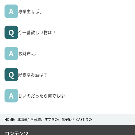
専業主婦͈ᴗ̀ ̫ᴗ́ ͈
今一番欲しい物は？
お財布ᴗ ̫ ᴗ
好きなお酒は？
甘いのだったら何でも😻
HOME
北海道
札幌市
すすきの
花子5.4
CAST りの
コンテンツ