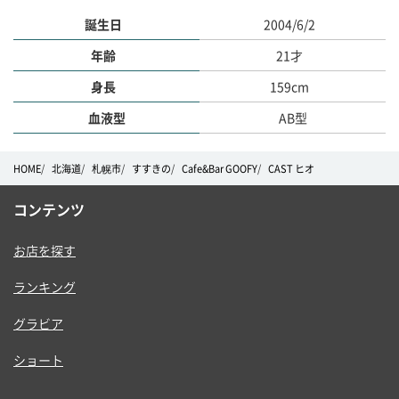
誕生日
2004/6/2
年齢
21才
身長
159cm
血液型
AB型
HOME
北海道
札幌市
すすきの
Cafe&Bar GOOFY
CAST ヒオ
コンテンツ
お店を探す
ランキング
グラビア
ショート