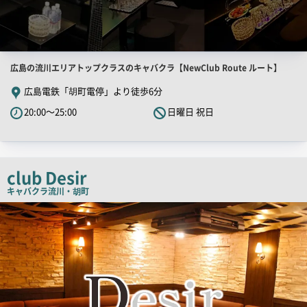
店
広島の流川エリアトップクラスのキャバクラ【NewClub Route ルート】
舗
広島電鉄「胡町電停」より徒歩6分
PR
20:00～25:00
日曜日 祝日
キ
ャ
ッ
チ
club Desir
コ
キャバクラ
流川・胡町
ピ
店
舗
ー
PR
画
像