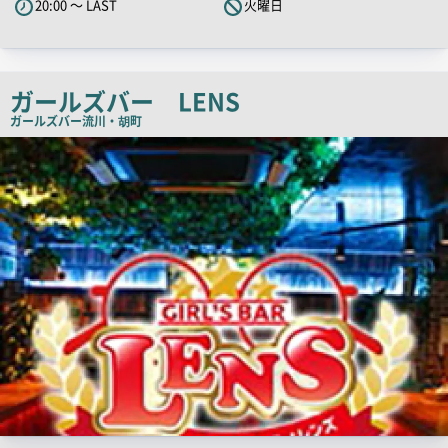
20:00 ～ LAST
火曜日
ャ
ッ
チ
コ
ガールズバー LENS
ピ
ガールズバー
流川・胡町
ー
店
舗
PR
画
像