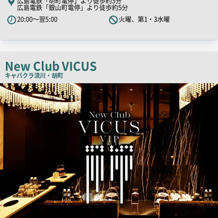
広島電鉄「胡町電停」より徒歩約3分
広島電鉄「銀山町電停」より徒歩約5分
ャ
20:00～翌5:00
火曜、第1・3水曜
ッ
チ
コ
ピ
New Club VICUS
ー
キャバクラ
流川・胡町
店
舗
PR
画
像