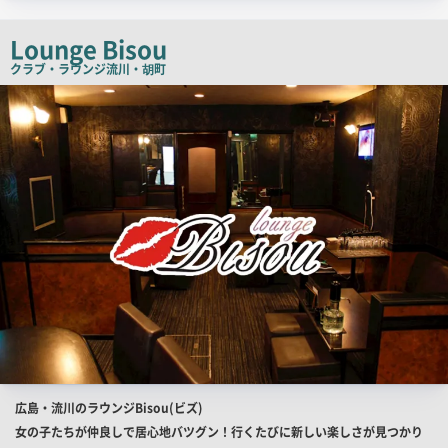
チ
コ
Lounge Bisou
ピ
クラブ・ラウンジ
流川・胡町
ー
店
舗
PR
画
像
店
広島・流川のラウンジBisou(ビズ)
舗
女の子たちが仲良しで居心地バツグン！行くたびに新しい楽しさが見つかり