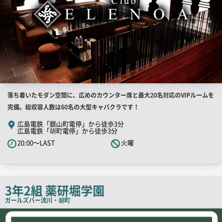
店
落ち着いたモダン空間に、広めのカウンター席と最大20名対応のVIPルームを
舗
完備。総収容人数は60名の大型キャバクラです！
PR
広島電鉄「銀山町電停」から徒歩3分
広島電鉄「胡町電停」から徒歩3分
キ
20:00～LAST
火曜
ャ
ッ
チ
コ
3年2組 薬研堀学園
ピ
ガールズバー
流川・胡町
ー
店
舗