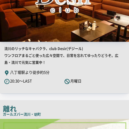
店
流川のリッチなキャバクラ、club Desir(デジール)
舗
ワンフロアまるごと使った広々空間で、日常を忘れてゆったりどうぞ。広
PR
島・流川で元気に営業中！
キ
八丁堀駅より徒歩約5分
ャ
20:30～LAST
月曜日
ッ
チ
コ
ピ
離れ
ー
ガールズバー
流川・胡町
店
舗
PR