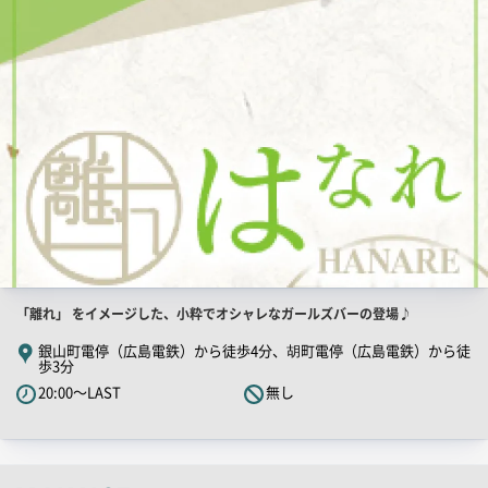
画
像
店
「離れ」 をイメージした、小粋でオシャレなガールズバーの登場♪
舗
銀山町電停（広島電鉄）から徒歩4分、胡町電停（広島電鉄）から徒
歩3分
PR
20:00～LAST
無し
キ
ャ
ッ
チ