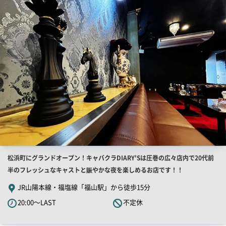
舗
PR
画
像
店
松浜町にグランドオープン！キャバクラDIARY'Sは圧巻の広々店内で20代前
舗
半のフレッシュなキャストと賑やかな夜を楽しめるお店です！！
PR
JR山陽本線・福塩線「福山駅」から徒歩15分
キ
20:00～LAST
不定休
ャ
ッ