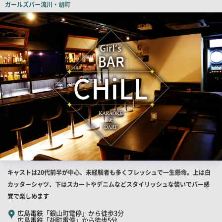
ガールズバー
流川・胡町
ー
店
舗
PR
画
像
店
キャストは20代前半が中心、未経験者も多くフレッシュで一生懸命。上は白
舗
カッターシャツ、下はスカートやデニムなどスタイリッシュな装いでバー感
PR
覚で楽しめます
キ
広島電鉄「銀山町電停」から徒歩3分
広島電鉄「胡町電停」から徒歩5分
ャ