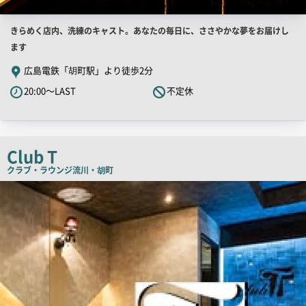
店
きらめく店内、洗練のキャスト。あなたの毎日に、ささやかな夢をお届けし
舗
ます
PR
広島電鉄「胡町駅」より徒歩2分
キ
20:00～LAST
不定休
ャ
ッ
チ
コ
Club T
ピ
クラブ・ラウンジ
流川・胡町
ー
店
舗
PR
画
像