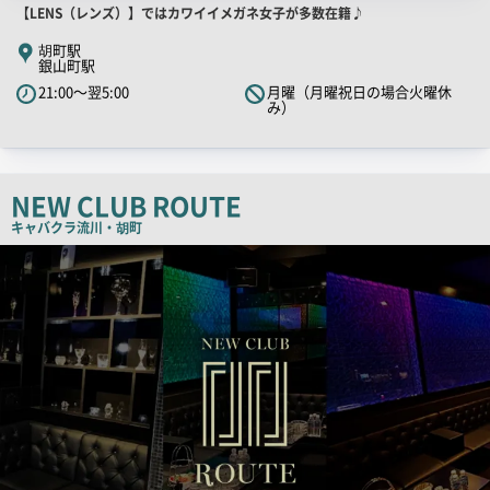
店
【LENS（レンズ）】ではカワイイメガネ女子が多数在籍♪
舗
胡町駅
銀山町駅
PR
21:00～翌5:00
月曜（月曜祝日の場合火曜休
キ
み）
ャ
ッ
チ
NEW CLUB ROUTE
コ
ピ
キャバクラ
流川・胡町
ー
店
舗
PR
画
像