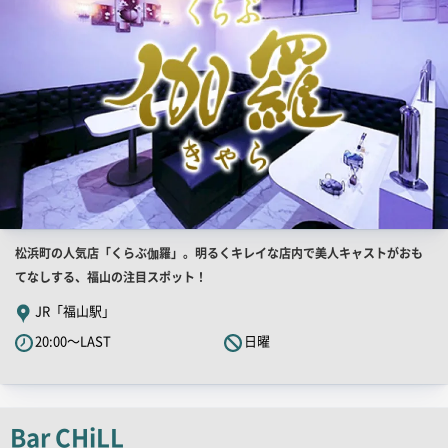
店
松浜町の人気店「くらぶ伽羅」。明るくキレイな店内で美人キャストがおも
舗
てなしする、福山の注目スポット！
PR
JR「福山駅」
キ
20:00～LAST
日曜
ャ
ッ
チ
コ
Bar CHiLL
ピ