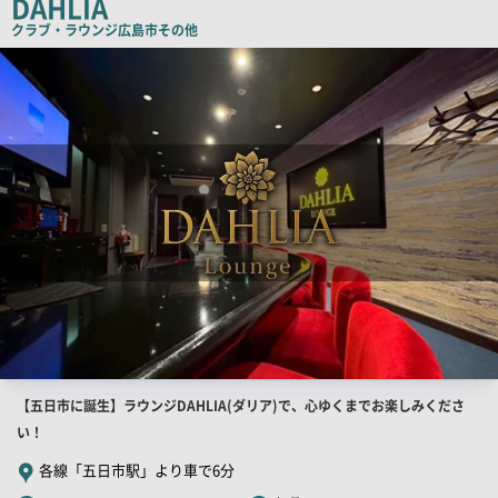
DAHLIA
コ
クラブ・ラウンジ
広島市その他
ピ
店
舗
ー
PR
画
像
店
【五日市に誕生】ラウンジDAHLIA(ダリア)で、心ゆくまでお楽しみくださ
舗
い！
PR
各線「五日市駅」より車で6分
キ