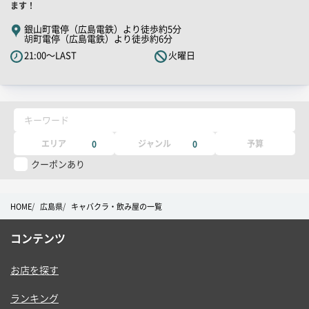
PR
ます！
キ
銀山町電停（広島電鉄）より徒歩約5分
胡町電停（広島電鉄）より徒歩約6分
ャ
21:00～LAST
火曜日
ッ
チ
コ
ピ
キーワード
ー
エリア
ジャンル
予算
0
0
クーポンあり
HOME
広島県
キャバクラ・飲み屋の一覧
コンテンツ
お店を探す
ランキング