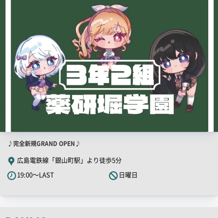
PR
画
像
店
♪完全新規GRAND OPEN♪
舗
広島電鉄線「銀山町駅」より徒歩5分
PR
19:00～LAST
日曜日
キ
ャ
ッ
チ