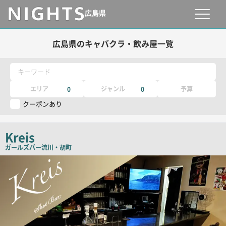
広島県
広島県のキャバクラ・飲み屋一覧
キーワード
エリア
ジャンル
予算
0
0
クーポンあり
Kreis
ガールズバー
流川・胡町
店
舗
PR
画
像