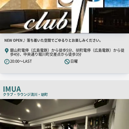
店
NEW OPEN♪ 落ち着いた空間でごゆるりとお楽しみください。
舗
銀山町電停（広島電鉄）から徒歩5分、胡町電停（広島電鉄）から徒
歩4分、中央通り堀川町交差点から徒歩3分
PR
20:00～LAST
日曜
キ
ャ
ッ
チ
IMUA
コ
クラブ・ラウンジ
流川・胡町
ピ
店
ー
舗
PR
画
像