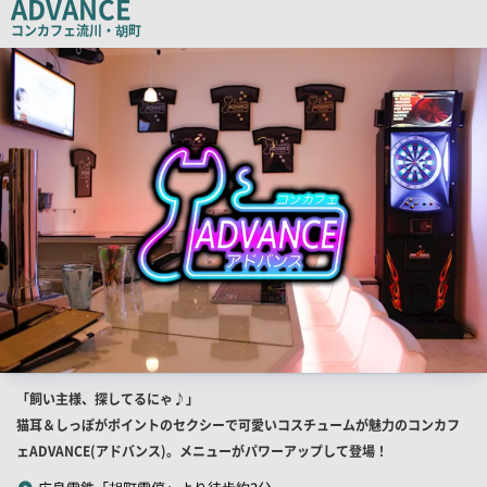
ADVANCE
コ
コンカフェ
流川・胡町
ピ
店
ー
舗
PR
画
像
店
「飼い主様、探してるにゃ♪」
舗
猫耳＆しっぽがポイントのセクシーで可愛いコスチュームが魅力のコンカフ
PR
ェADVANCE(アドバンス)。メニューがパワーアップして登場！
キ