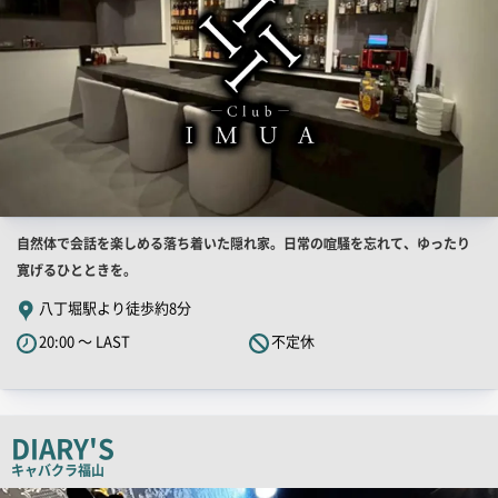
店
自然体で会話を楽しめる落ち着いた隠れ家。日常の喧騒を忘れて、ゆったり
舗
寛げるひとときを。
PR
八丁堀駅より徒歩約8分
キ
20:00 ～ LAST
不定休
ャ
ッ
チ
コ
DIARY'S
ピ
キャバクラ
福山
ー
店