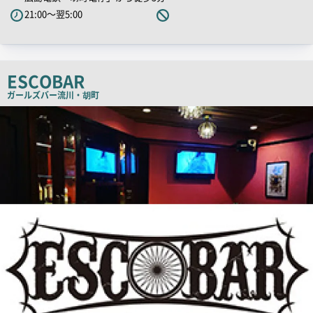
21:00～翌5:00
ッ
チ
コ
ピ
ESCOBAR
ー
ガールズバー
流川・胡町
店
舗
PR
画
像