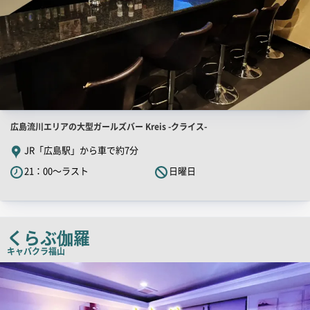
店
広島流川エリアの大型ガールズバー Kreis -クライス-
舗
JR「広島駅」から車で約7分
PR
21：00～ラスト
日曜日
キ
ャ
ッ
チ
くらぶ伽羅
コ
キャバクラ
福山
ピ
店
舗
ー
PR
画
像