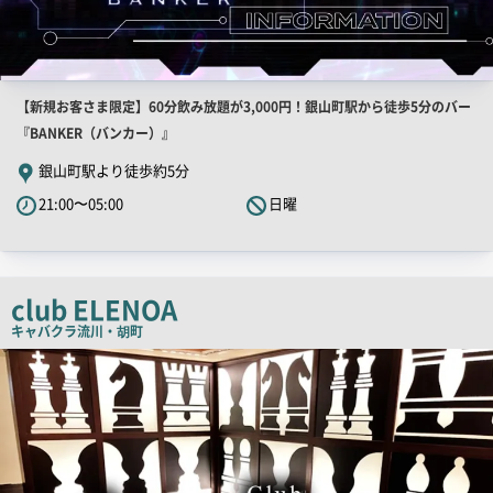
店
【新規お客さま限定】60分飲み放題が3,000円！銀山町駅から徒歩5分のバー
舗
『BANKER（バンカー）』
PR
銀山町駅より徒歩約5分
キ
21:00〜05:00
日曜
ャ
ッ
チ
コ
club ELENOA
ピ
キャバクラ
流川・胡町
ー
店
舗
PR
画
像