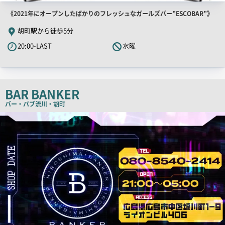
店
《2021年にオープンしたばかりのフレッシュなガールズバー”ESCOBAR”》
舗
胡町駅から徒歩5分
PR
20:00-LAST
水曜
キ
ャ
ッ
チ
BAR BANKER
コ
バー・パブ
流川・胡町
ピ
店
舗
ー
PR
画
像