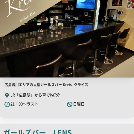
画
像
店
広島流川エリアの大型ガールズバー Kreis -クライス-
舗
JR「広島駅」から車で約7分
PR
21：00～ラスト
日曜日
キ
ャ
ッ
チ
ガールズバー LENS