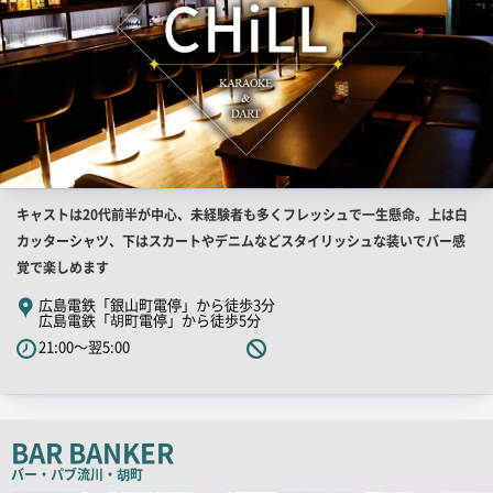
店
キャストは20代前半が中心、未経験者も多くフレッシュで一生懸命。上は白
舗
カッターシャツ、下はスカートやデニムなどスタイリッシュな装いでバー感
PR
覚で楽しめます
キ
広島電鉄「銀山町電停」から徒歩3分
広島電鉄「胡町電停」から徒歩5分
ャ
21:00～翌5:00
ッ
チ
コ
ピ
BAR BANKER
ー
バー・パブ
流川・胡町