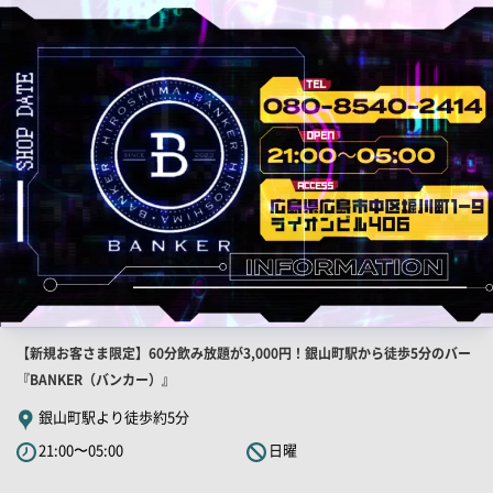
店
舗
PR
画
像
店
【新規お客さま限定】60分飲み放題が3,000円！銀山町駅から徒歩5分のバー
舗
『BANKER（バンカー）』
PR
銀山町駅より徒歩約5分
キ
21:00〜05:00
日曜
ャ
ッ