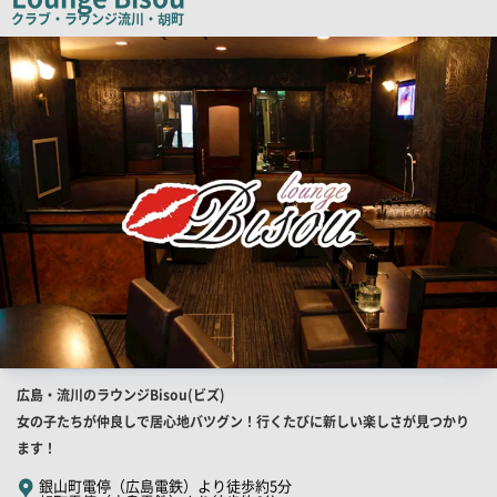
ピ
クラブ・ラウンジ
流川・胡町
ー
店
舗
PR
画
像
店
広島・流川のラウンジBisou(ビズ)
舗
女の子たちが仲良しで居心地バツグン！行くたびに新しい楽しさが見つかり
PR
ます！
キ
銀山町電停（広島電鉄）より徒歩約5分