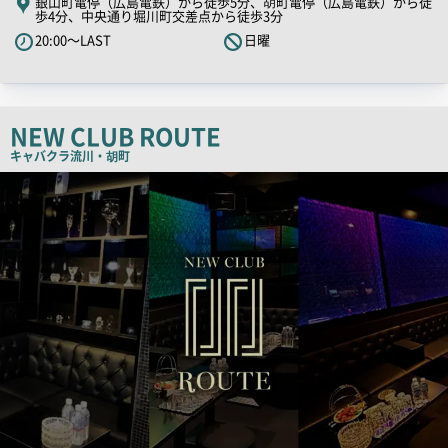
銀山町電停（広島電鉄）から徒歩5分、胡町電停（広島電鉄）から徒
歩4分、中央通り堀川町交差点から徒歩3分
PR
20:00～LAST
日曜
キ
ャ
ッ
チ
NEW CLUB ROUTE
コ
キャバクラ
流川・胡町
ピ
店
ー
舗
PR
画
像