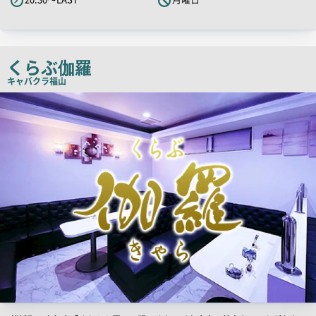
ッ
チ
コ
ピ
くらぶ伽羅
ー
キャバクラ
福山
店
舗
PR
画
像