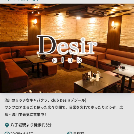
店
舗
PR
画
像
店
流川のリッチなキャバクラ、club Desir(デジール)
舗
ワンフロアまるごと使った広々空間で、日常を忘れてゆったりどうぞ。広
PR
島・流川で元気に営業中！
キ
八丁堀駅より徒歩約5分
ャ
20:30～LAST
月曜日