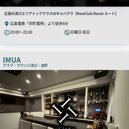
店
広島の流川エリアトップクラスのキャバクラ【NewClub Route ルート】
舗
広島電鉄「胡町電停」より徒歩6分
PR
20:00～25:00
日曜日 祝日
キ
ャ
ッ
チ
IMUA
コ
クラブ・ラウンジ
流川・胡町
ピ
店
舗
ー
PR
画
像