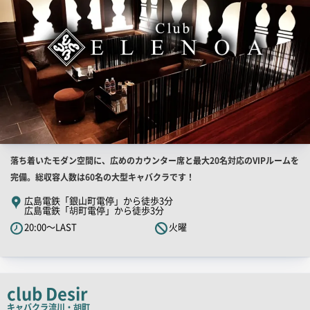
店
落ち着いたモダン空間に、広めのカウンター席と最大20名対応のVIPルームを
舗
完備。総収容人数は60名の大型キャバクラです！
PR
広島電鉄「銀山町電停」から徒歩3分
広島電鉄「胡町電停」から徒歩3分
キ
20:00～LAST
火曜
ャ
ッ
チ
コ
club Desir
ピ
キャバクラ
流川・胡町
ー