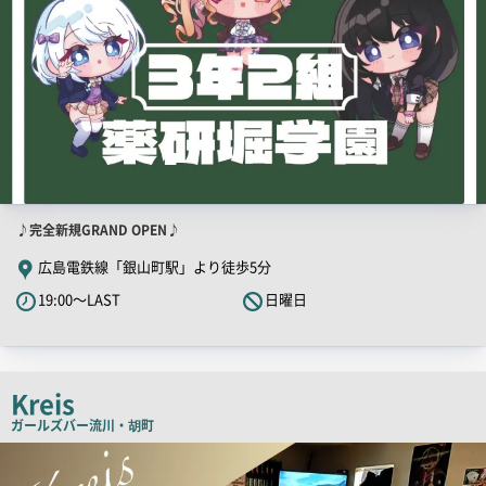
店
♪完全新規GRAND OPEN♪
舗
広島電鉄線「銀山町駅」より徒歩5分
PR
19:00～LAST
日曜日
キ
ャ
ッ
チ
Kreis
コ
ガールズバー
流川・胡町
ピ
店
舗
ー
PR