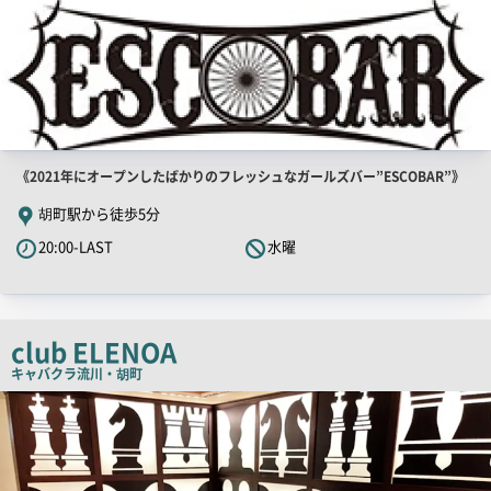
店
《2021年にオープンしたばかりのフレッシュなガールズバー”ESCOBAR”》
舗
胡町駅から徒歩5分
PR
20:00-LAST
水曜
キ
ャ
ッ
チ
club ELENOA
コ
キャバクラ
流川・胡町
ピ
店
舗
ー
PR
画
像