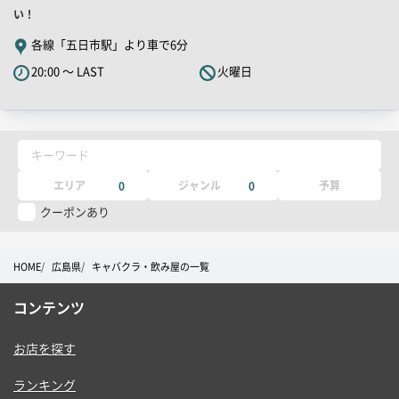
舗
い！
PR
各線「五日市駅」より車で6分
キ
20:00 ～ LAST
火曜日
ャ
ッ
チ
コ
キーワード
ピ
ー
エリア
ジャンル
予算
0
0
クーポンあり
HOME
広島県
キャバクラ・飲み屋の一覧
コンテンツ
お店を探す
ランキング