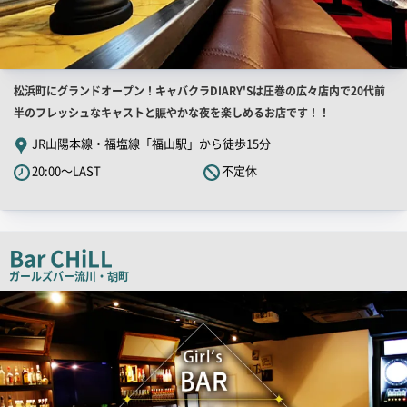
店
松浜町にグランドオープン！キャバクラDIARY'Sは圧巻の広々店内で20代前
舗
半のフレッシュなキャストと賑やかな夜を楽しめるお店です！！
PR
JR山陽本線・福塩線「福山駅」から徒歩15分
キ
20:00～LAST
不定休
ャ
ッ
チ
コ
Bar CHiLL
ピ
ガールズバー
流川・胡町
ー
店
舗
PR
画
像