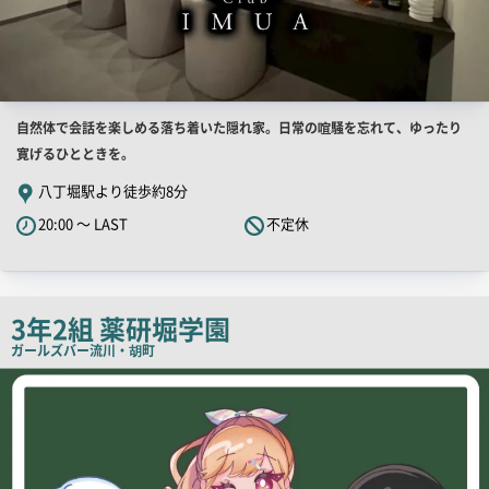
店
自然体で会話を楽しめる落ち着いた隠れ家。日常の喧騒を忘れて、ゆったり
舗
寛げるひとときを。
PR
八丁堀駅より徒歩約8分
キ
20:00 ～ LAST
不定休
ャ
ッ
チ
コ
3年2組 薬研堀学園
ピ
ガールズバー
流川・胡町
ー
店
舗
PR
画
像