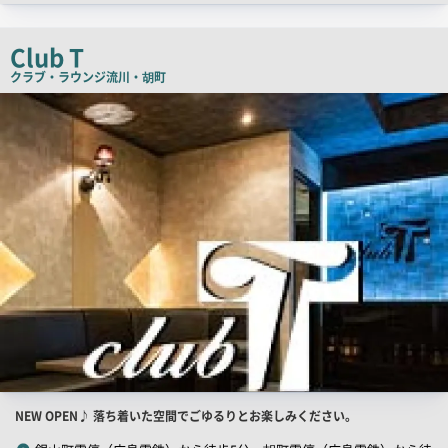
チ
コ
Club T
ピ
クラブ・ラウンジ
流川・胡町
ー
店
舗
PR
画
像
店
NEW OPEN♪ 落ち着いた空間でごゆるりとお楽しみください。
舗