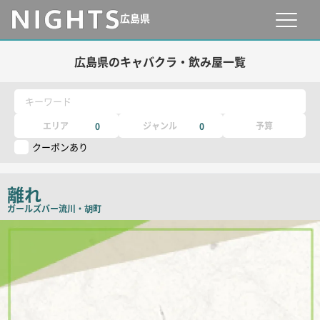
広島県
広島県のキャバクラ・飲み屋一覧
キーワード
エリア
ジャンル
予算
0
0
クーポンあり
離れ
ガールズバー
流川・胡町
店
舗
PR
画
像