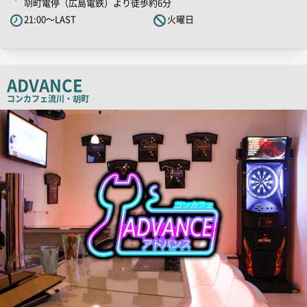
胡町電停（広島電鉄）より徒歩約6分
ャ
21:00～LAST
火曜日
ッ
チ
コ
ピ
ADVANCE
ー
コンカフェ
流川・胡町
店
舗
PR
画
像