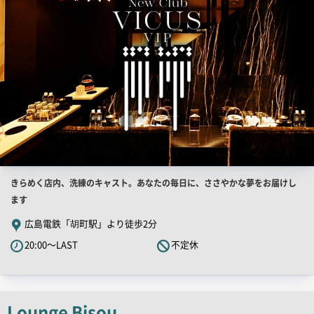
像
店
きらめく店内、洗練のキャスト。あなたの毎日に、ささやかな夢をお届けし
舗
ます
PR
広島電鉄「胡町駅」より徒歩2分
キ
20:00～LAST
不定休
ャ
ッ
チ
コ
Lounge Bisou