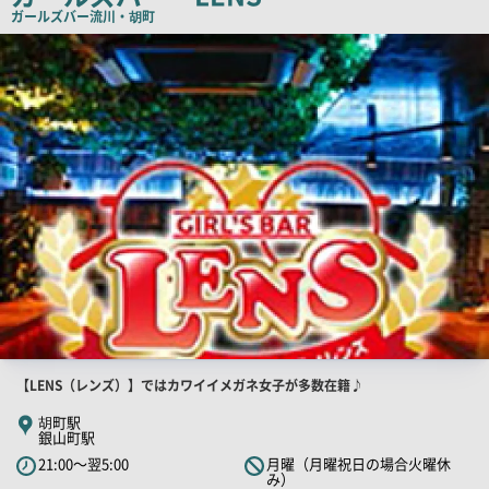
コ
ガールズバー
流川・胡町
ピ
店
舗
ー
PR
画
像
店
【LENS（レンズ）】ではカワイイメガネ女子が多数在籍♪
舗
胡町駅
銀山町駅
PR
21:00～翌5:00
月曜（月曜祝日の場合火曜休
キ
み）