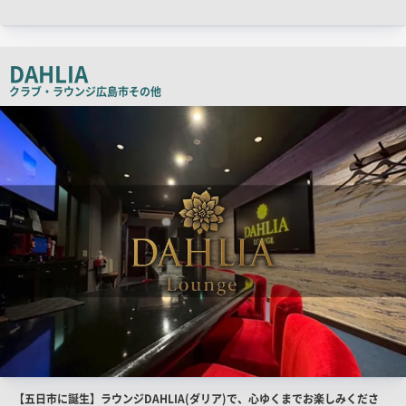
ャ
ッ
チ
DAHLIA
コ
ピ
クラブ・ラウンジ
広島市その他
ー
店
舗
PR
画
像
店
【五日市に誕生】ラウンジDAHLIA(ダリア)で、心ゆくまでお楽しみくださ