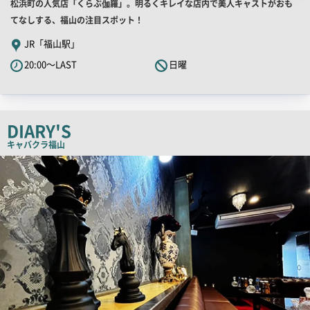
店
松浜町の人気店「くらぶ伽羅」。明るくキレイな店内で美人キャストがおも
舗
てなしする、福山の注目スポット！
PR
JR「福山駅」
キ
20:00～LAST
日曜
ャ
ッ
チ
コ
DIARY'S
ピ
キャバクラ
福山
ー
店
舗
PR
画
像