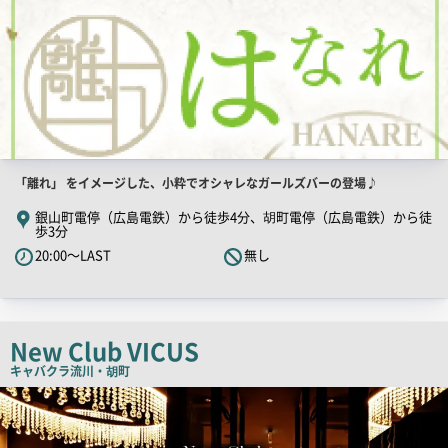
店
「離れ」 をイメージした、小粋でオシャレなガールズバーの登場♪
舗
銀山町電停（広島電鉄）から徒歩4分、胡町電停（広島電鉄）から徒
歩3分
PR
20:00～LAST
無し
キ
ャ
ッ
チ
New Club VICUS
コ
キャバクラ
流川・胡町
ピ
店
ー
舗
PR
画