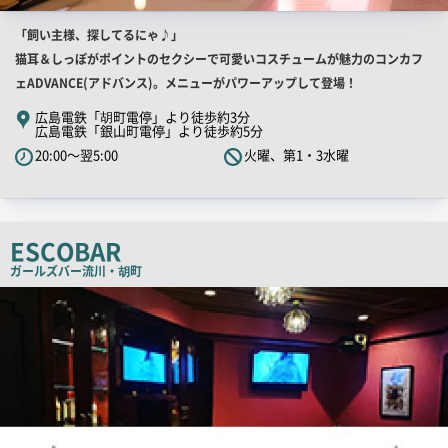
店
「飼い主様、探してるにゃ♪」
舗
猫耳＆しっぽがポイントのセクシーで可愛いコスチュームが魅力のコンカフ
PR
ェADVANCE(アドバンス)。メニューがパワーアップして登場！
キ
広島電鉄「胡町電停」より徒歩約3分
広島電鉄「銀山町電停」より徒歩約5分
ャ
20:00～翌5:00
火曜、第1・3水曜
ッ
チ
コ
ピ
ESCOBAR
ー
ガールズバー
流川・胡町
店
舗
PR
画
像