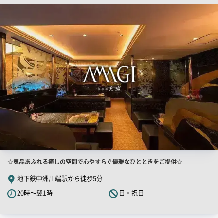
店
ー
舗
PR
画
像
店
☆気品あふれる癒しの空間で心やすらぐ優雅なひとときをご提供☆
舗
地下鉄中洲川端駅から徒歩5分
PR
20時～翌1時
日・祝日
キ
ャ