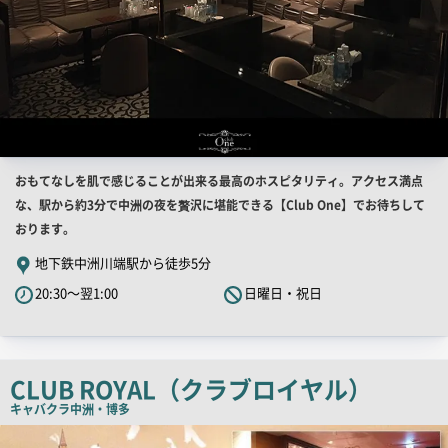
店
おもてなしを肌で感じることが出来る最高のホスピタリティ。アクセス満点
舗
な、駅から約3分で中洲の夜を贅沢に堪能できる【Club One】でお待ちして
PR
おります。
キ
地下鉄中洲川端駅から徒歩5分
ャ
20:30～翌1:00
日曜日・祝日
ッ
チ
コ
ピ
CLUB ROYAL（クラブロイヤル）
ー
キャバクラ
中洲・博多
店
舗