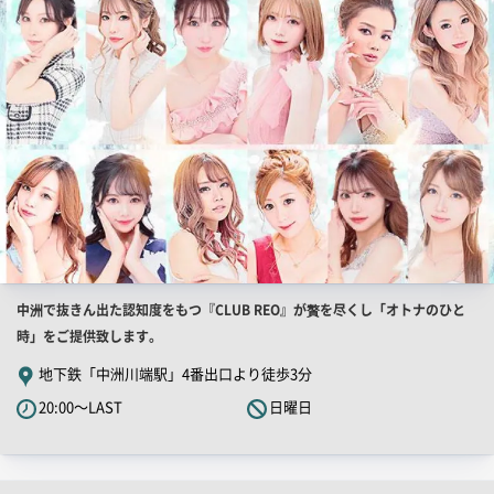
画
像
店
中洲で抜きん出た認知度をもつ『CLUB REO』が贅を尽くし「オトナのひと
舗
時」をご提供致します。
PR
地下鉄「中洲川端駅」4番出口より徒歩3分
キ
20:00～LAST
日曜日
ャ
ッ
チ