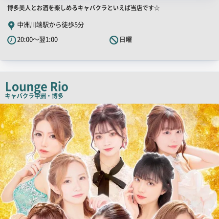
店
博多美人とお酒を楽しめるキャバクラといえば当店です☆
舗
中洲川端駅から徒歩5分
PR
20:00～翌1:00
日曜
キ
ャ
ッ
チ
Lounge Rio
コ
キャバクラ
中洲・博多
ピ
店
舗
ー
PR
画
像