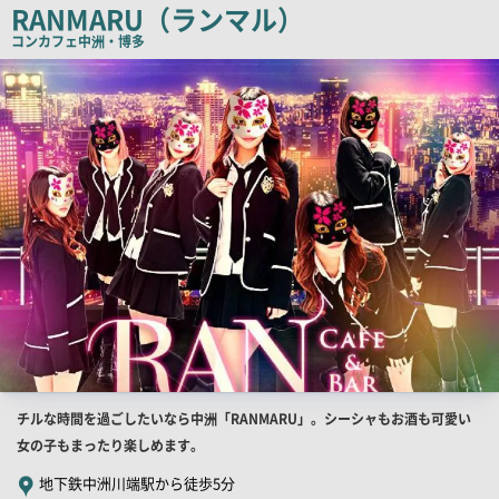
コ
RANMARU（ランマル）
ピ
コンカフェ
中洲・博多
ー
店
舗
PR
画
像
店
チルな時間を過ごしたいなら中洲「RANMARU」。シーシャもお酒も可愛い
舗
女の子もまったり楽しめます。
PR
地下鉄中洲川端駅から徒歩5分
キ