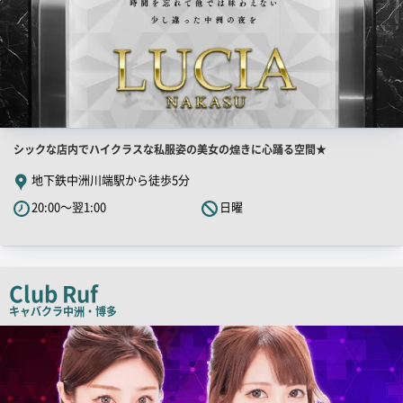
店
シックな店内でハイクラスな私服姿の美女の煌きに心踊る空間★
舗
地下鉄中洲川端駅から徒歩5分
PR
20:00～翌1:00
日曜
キ
ャ
ッ
チ
Club Ruf
コ
キャバクラ
中洲・博多
ピ
店
舗
ー
PR
画
像