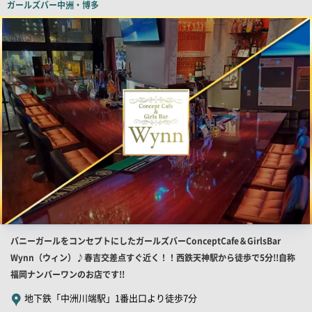
ガールズバー
中洲・博多
店
舗
PR
画
像
店
バニーガールをコンセプトにしたガールズバーConceptCafe＆GirlsBar
舗
Wynn（ウィン）♪春吉交差点すぐ近く！！西鉄天神駅から徒歩で5分!!自称
PR
福岡ナンバーワンのお店です!!
キ
地下鉄「中洲川端駅」1番出口より徒歩7分
ャ