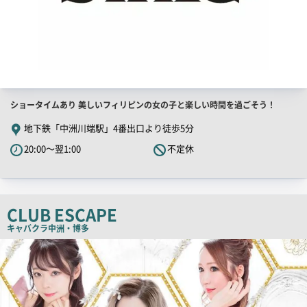
店
ショータイムあり 美しいフィリピンの女の子と楽しい時間を過ごそう！
舗
地下鉄「中洲川端駅」4番出口より徒歩5分
PR
20:00～翌1:00
不定休
キ
ャ
ッ
チ
CLUB ESCAPE
コ
キャバクラ
中洲・博多
ピ
店
舗
ー
PR
画
像