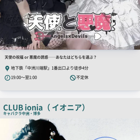
店
天使の祝福 or 悪魔の誘惑──あなたはどちらを選ぶ？
舗
地下鉄「中洲川端駅」1番出口より徒歩4分
PR
19:00～翌1:00
不定休
キ
ャ
ッ
チ
CLUB ionia（ イオニア）
コ
キャバクラ
中洲・博多
ピ
店
舗
ー
PR
画
像