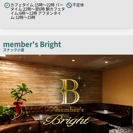
カフェタイム:15時～22時 バー
不定休
ャ
タイム:22時～翌6時 朝カフェタ
イム:6時～12時 アフヌンタイ
ッ
ム:12時～15時
チ
コ
ピ
member's Bright
ー
スナック
小倉
店
舗
PR
画
像