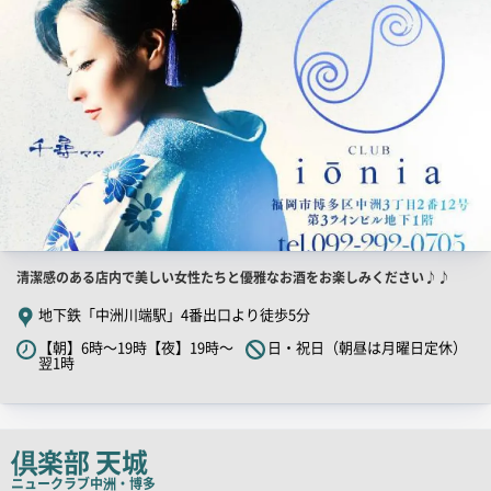
店
清潔感のある店内で美しい女性たちと優雅なお酒をお楽しみください♪♪
舗
地下鉄「中洲川端駅」4番出口より徒歩5分
PR
【朝】6時～19時【夜】19時～
日・祝日（朝昼は月曜日定休）
キ
翌1時
ャ
ッ
チ
倶楽部 天城
コ
ニュークラブ
中洲・博多
ピ