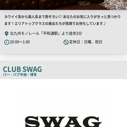
店
カワイイ系から美人系まで勢ぞろい♡ あなたのお気に入りがきっと見つかり
舗
ます！エリアトップクラスの美女たちが笑顔でお待ちしています♪
PR
北九州モノレール「平和通駅」より徒歩2分
キ
20:00～1:00
定休日：日曜、祝日
ャ
ッ
チ
コ
CLUB SWAG
ピ
バー・パブ
中洲・博多
ー
店
舗
PR
画
像