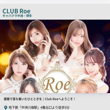
ッ
チ
CLUB Roe
コ
キャバクラ
中洲・博多
ピ
店
舗
ー
PR
画
像
店
優雅で落ち着いたひとときを♪Club Roeへようこそ！
舗
地下鉄「中洲川端駅」4番出口より徒歩5分