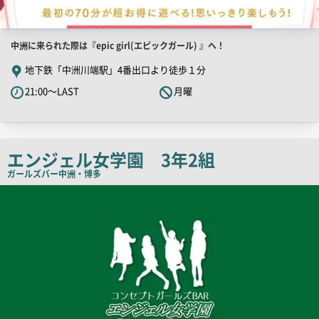
店
中洲に来られた際は『epic girl(エピックガール) 』へ！
舗
地下鉄「中洲川端駅」4番出口より徒歩１分
PR
21:00～LAST
月曜
キ
ャ
ッ
チ
エンジェル女学園 3年2組
コ
ガールズバー
中洲・博多
ピ
店
舗
ー
PR
画
像