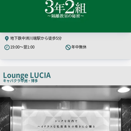
地下鉄中洲川端駅から徒歩5分
19:00～翌1:00
年中無休
Lounge LUCIA
キャバクラ
中洲・博多
店
舗
PR
画
像