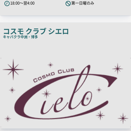
18:00～翌4:00
第一日曜のみ
ッ
チ
コ
ピ
コスモ クラブ シエロ
ー
キャバクラ
中洲・博多
店
舗
PR
画
像