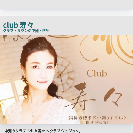
ャ
ッ
チ
club 寿々
コ
クラブ・ラウンジ
中洲・博多
ピ
店
舗
ー
PR
画
像
店
中洲のクラブ「club 寿々 ～クラブ ジュジュ～」