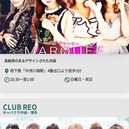
店
高級感のあるデザインされた内装
舗
地下鉄「中洲川端駅」4番出口より徒歩3分
PR
20:30～翌1:00
日曜日・祝日
キ
ャ
ッ
チ
CLUB REO
コ
キャバクラ
中洲・博多
ピ
店
舗
ー
PR