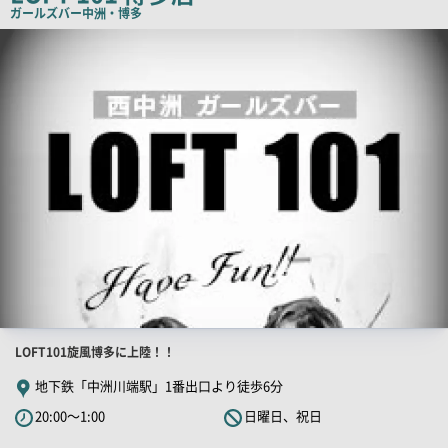
ー
ガールズバー
中洲・博多
店
舗
PR
画
像
店
LOFT101旋風博多に上陸！！
舗
地下鉄「中洲川端駅」1番出口より徒歩6分
PR
20:00～1:00
日曜日、祝日
キ
ャ