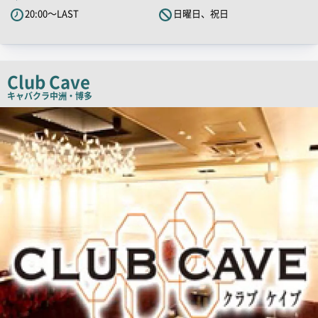
PR
20:00～LAST
日曜日、祝日
キ
ャ
ッ
チ
Club Cave
コ
キャバクラ
中洲・博多
ピ
店
舗
ー
PR
画
像