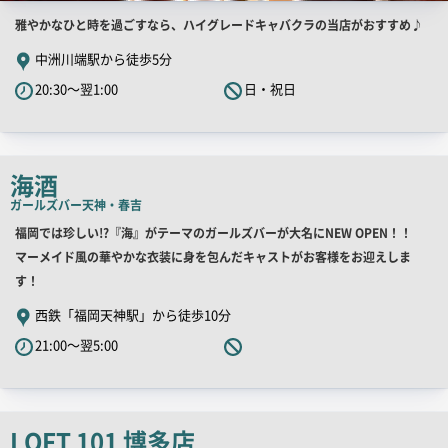
店
雅やかなひと時を過ごすなら、ハイグレードキャバクラの当店がおすすめ♪
舗
中洲川端駅から徒歩5分
PR
20:30～翌1:00
日・祝日
キ
ャ
ッ
チ
海酒
コ
ガールズバー
天神・春吉
ピ
店
福岡では珍しい!?『海』がテーマのガールズバーが大名にNEW OPEN！！
ー
舗
マーメイド風の華やかな衣装に身を包んだキャストがお客様をお迎えしま
PR
す！
キ
西鉄「福岡天神駅」から徒歩10分
ャ
21:00～翌5:00
ッ
チ
コ
ピ
LOFT 101 博多店