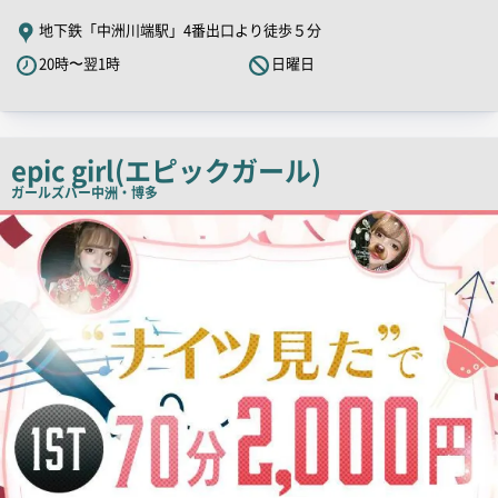
舗
地下鉄「中洲川端駅」4番出口より徒歩５分
PR
20時〜翌1時
日曜日
キ
ャ
ッ
チ
epic girl(エピックガール)
コ
ガールズバー
中洲・博多
ピ
店
舗
ー
PR
画
像