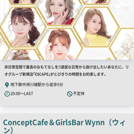
店
非日常空間で最高のおもてなしを!!退屈な日常から抜け出したいあなたに、リ
舗
オグループ新規店｢ESCAPE｣がとびきりの時間をお約束します。
PR
地下鉄中洲川端駅から徒歩5分
キ
20:00～LAST
不定休
ャ
ッ
チ
コ
ConceptCafe＆GirlsBar Wynn（ウィ
ピ
ン）
ー