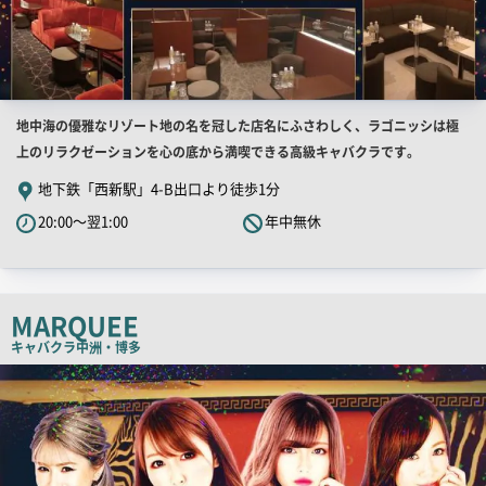
店
地中海の優雅なリゾート地の名を冠した店名にふさわしく、ラゴニッシは極
舗
上のリラクゼーションを心の底から満喫できる高級キャバクラです。
PR
地下鉄「西新駅」4-B出口より徒歩1分
キ
20:00～翌1:00
年中無休
ャ
ッ
チ
コ
MARQUEE
ピ
キャバクラ
中洲・博多
ー
店
舗
PR
画
像