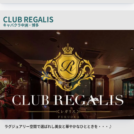
ッ
チ
CLUB REGALIS
コ
キャバクラ
中洲・博多
ピ
店
舗
ー
PR
画
像
店
ラグジュアリー空間で選ばれし美女と華やかなひとときを・・・♪
舗