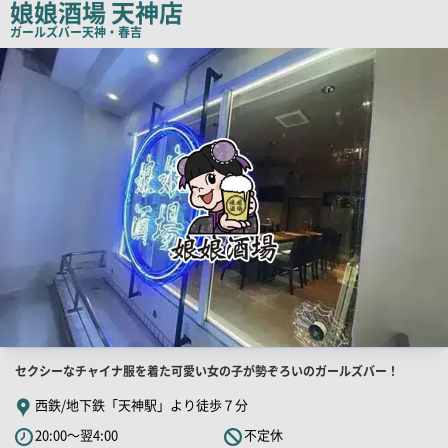
娘娘酒場 天神店
コ
ガールズバー
天神・春吉
ピ
店
舗
ー
PR
画
像
店
セクシーなチャイナ服を着た可愛い女の子が勢ぞろいのガールズバー！
舗
西鉄/地下鉄「天神駅」より徒歩７分
PR
20:00～翌4:00
不定休
キ