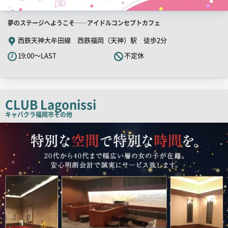
店
夢のステージへようこそ──アイドルコンセプトカフェ
舗
西鉄天神大牟田線 西鉄福岡（天神）駅 徒歩2分
PR
19:00～LAST
不定休
キ
ャ
ッ
チ
CLUB Lagonissi
コ
キャバクラ
福岡市その他
ピ
店
舗
ー
PR
画
像