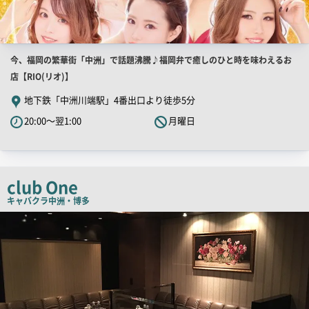
店
今、福岡の繁華街「中洲」で話題沸騰♪福岡弁で癒しのひと時を味わえるお
舗
店【RIO(リオ)】
PR
地下鉄「中洲川端駅」4番出口より徒歩5分
キ
20:00～翌1:00
月曜日
ャ
ッ
チ
コ
club One
ピ
キャバクラ
中洲・博多
ー
店
舗
PR
画
像