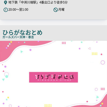
地下鉄「中洲川端駅」4番出口より徒歩5分
PR
20:00～翌1:00
月曜
キ
ャ
ッ
チ
ひらがなおとめ
コ
ガールズバー
天神・春吉
ピ
店
舗
ー
PR
画
像