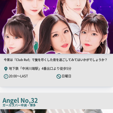
店
今宵は『Club Ruf』で贅を尽くした夜を過ごしてみてはいかがでしょうか？
舗
地下鉄「中洲川端駅」4番出口より徒歩5分
PR
20:00～LAST
日曜日
キ
ャ
ッ
チ
Angel No,32
コ
ガールズバー
中洲・博多
ピ
店