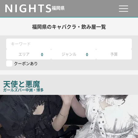
福岡県
福岡県のキャバクラ・飲み屋一覧
キーワード
エリア
ジャンル
予算
0
0
クーポンあり
天使と悪魔
ガールズバー
中洲・博多
店
舗
PR
画
像