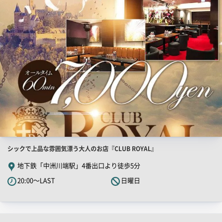
PR
画
像
店
シックで上品な雰囲気漂う大人のお店『CLUB ROYAL』
舗
地下鉄「中洲川端駅」4番出口より徒歩5分
PR
20:00～LAST
日曜日
キ
ャ
ッ
チ