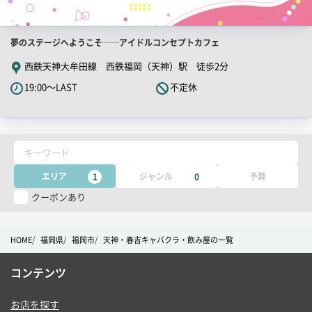
店
夢のステージへようこそ──アイドルコンセプトカフェ
舗
西鉄天神大牟田線 西鉄福岡（天神）駅 徒歩2分
PR
19:00～LAST
不定休
キ
ャ
ッ
チ
キーワード
コ
ピ
エリア
ジャンル
予算
1
0
ー
クーポンあり
HOME
福岡県
福岡市
天神・春吉キャバクラ・飲み屋の一覧
コンテンツ
お店を探す