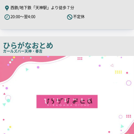
舗
西鉄/地下鉄「天神駅」より徒歩７分
PR
20:00～翌4:00
不定休
キ
ャ
ッ
チ
ひらがなおとめ
コ
ガールズバー
天神・春吉
ピ
店
舗
ー
PR
画
像