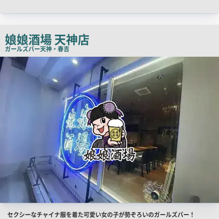
チ
コ
ピ
娘娘酒場 天神店
ー
ガールズバー
天神・春吉
店
舗
PR
画
像
店
セクシーなチャイナ服を着た可愛い女の子が勢ぞろいのガールズバー！