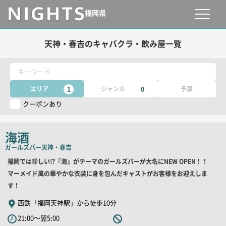
福岡県
天神・春吉のキャバクラ・飲み屋一覧
キーワード
エリア
ジャンル
予算
1
0
クーポンあり
海酒
ガールズバー
天神・春吉
店
福岡では珍しい!?『海』がテーマのガールズバーが大名にNEW OPEN！！
舗
マーメイド風の華やかな衣装に身を包んだキャストがお客様をお迎えしま
PR
す！
キ
西鉄「福岡天神駅」から徒歩10分
ャ
21:00～翌5:00
ッ