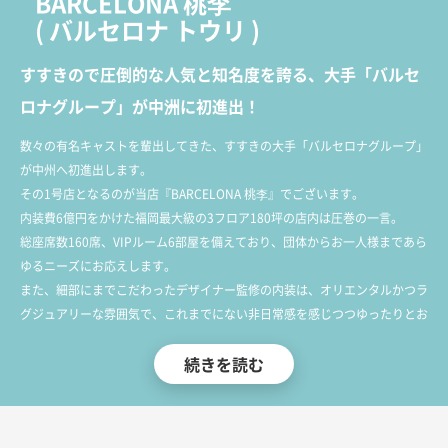
BARCELONA 桃李
(
バルセロナ トウリ
)
すすきので圧倒的な人気と知名度を誇る、大手「バルセ
ロナグループ」が中洲に初進出！
数々の有名キャストを輩出してきた、すすきの大手「バルセロナグループ」
が中州へ初進出します。
その1号店となるのが当店『BARCELONA 桃李』でございます。
内装費6億円をかけた福岡最大級の3フロア180坪の店内は圧巻の一言。
総座席数160席、VIPルーム6部屋を備えており、団体からお一人様まであら
ゆるニーズにお応えします。
また、細部にまでこだわったデザイナー監修の内装は、オリエンタルかつラ
グジュアリーな雰囲気で、これまでにない非日常感を感じつつゆったりとお
寛ぎ頂けます。
続きを読む
今回のオープンに際し、各種媒体・SNSなどでは大々的に求人募集を展開。
中州の夜を彩る厳選されたキャスト陣を揃えて、皆様のご来店を心よりお待
ちしております。