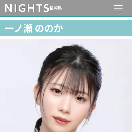
福岡県
一ノ瀬 ののか