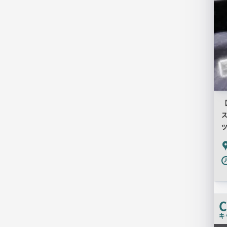
ス
P
C
キ