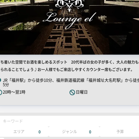
店
落ち着いた空間でお酒を楽しめるスポット 20代半ばの女の子が多く、大人の魅力も
舗
じられることでしょう♪お一人様でもご来店しやすくカウンター席もございます。
R
JR「福井駅」から徒歩10分、福井鉄道福武線「福井城址大名町駅」から徒
5分
キ
20時～翌1時
日曜日
ャ
ッ
チ
コ
キーワード
ピ
ー
エリア
ジャンル
予算
0
0