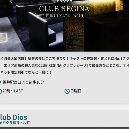
店
【片町最大級店舗】福井の夜はここで決まり！キャストの在籍数・質ともにNo.1ク
舗
！エリア屈指の超人気店CLUB REGINA(クラブレジーナ)で最高のひとときを。ナ
R
ツネット限定割引でなんと半額に！
キ
福井駅西口より徒歩10分
ャ
20時～LAST
日曜日
ッ
チ
コ
ピ
lub Dios
ー
ャバクラ
福井・片町