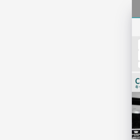
C
キ
検
索
結
果
一
覧
用
画
像