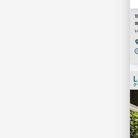
甘
P
L
ク
検
索
結
果
一
覧
用
画
像