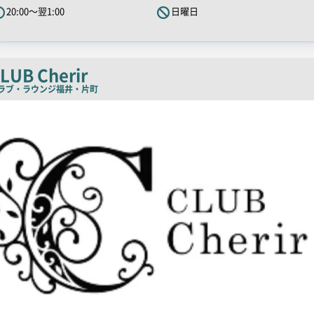
20:00～翌1:00
日曜日
ッ
チ
コ
ピ
LUB Cherir
ー
ラブ・ラウンジ
福井・片町