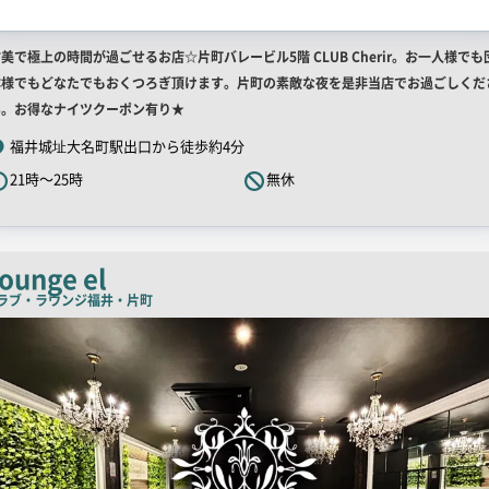
店
美で極上の時間が過ごせるお店☆片町バレービル5階 CLUB Cherir。お一人様でも
舗
体様でもどなたでもおくつろぎ頂けます。片町の素敵な夜を是非当店でお過ごしくだ
R
い。お得なナイツクーポン有り★
キ
福井城址大名町駅出口から徒歩約4分
ャ
21時～25時
無休
ッ
チ
コ
ピ
ounge el
ー
ラブ・ラウンジ
福井・片町