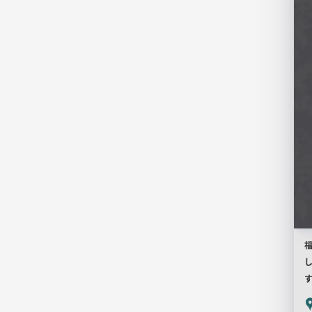
店
舗
PR
画
像
P