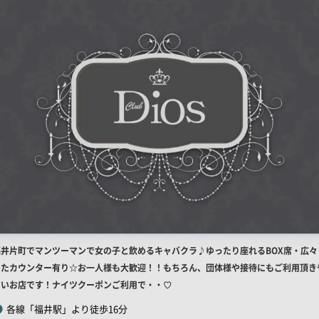
店
福井片町でマンツーマンで女の子と飲めるキャバクラ♪ゆったり座れるBOX席・広々
舗
したカウンター有り☆お一人様も大歓迎！！もちろん、団体様や接待にもご利用頂き
R
すいお店です！ナイツクーポンご利用で・・♡
キ
各線「福井駅」より徒歩16分
ャ