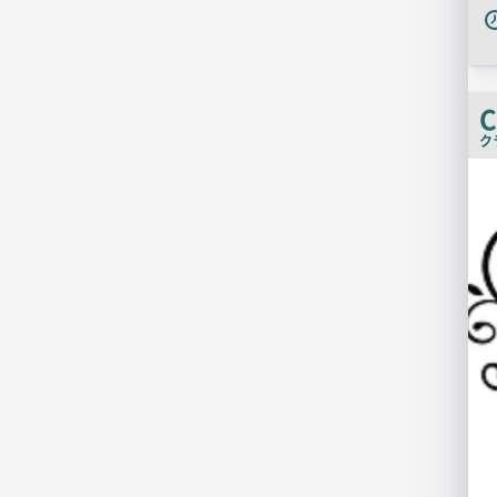
C
ク
店
舗
PR
画
像