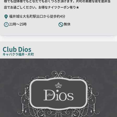
舗
様でも団体様でもどなたでもおくつろぎ頂けます。片町の素敵な夜を是非当
PR
店でお過ごしください。お得なナイツクーポン有り★
キ
福井城址大名町駅出口から徒歩約4分
ャ
21時～25時
無休
ッ
チ
コ
ピ
Club Dios
ー
キャバクラ
福井・片町
店
舗
PR
画
像