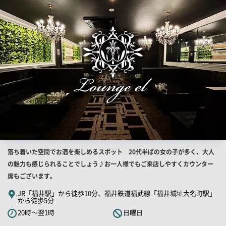
結
果
一
覧
用
画
像
店
落ち着いた空間でお酒を楽しめるスポット 20代半ばの女の子が多く、大人
舗
の魅力も感じられることでしょう♪お一人様でもご来店しやすくカウンター
PR
席もございます。
キ
JR「福井駅」から徒歩10分、福井鉄道福武線「福井城址大名町駅」
から徒歩5分
ャ
20時～翌1時
日曜日
ッ
チ