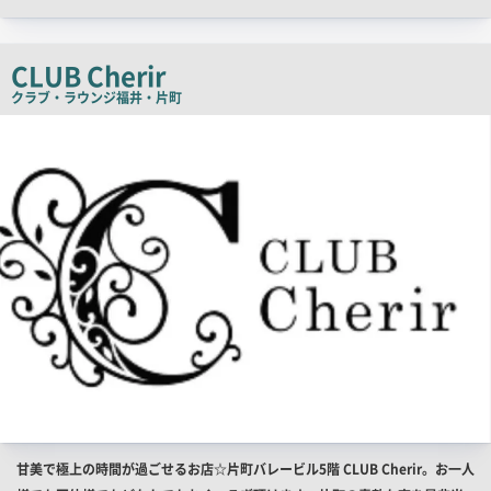
コ
ピ
CLUB Cherir
ー
クラブ・ラウンジ
福井・片町
店
舗
PR
画
像
店
甘美で極上の時間が過ごせるお店☆片町バレービル5階 CLUB Cherir。お一人