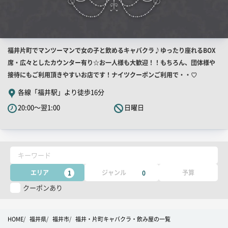
店
福井片町でマンツーマンで女の子と飲めるキャバクラ♪ゆったり座れるBOX
舗
席・広々としたカウンター有り☆お一人様も大歓迎！！もちろん、団体様や
PR
接待にもご利用頂きやすいお店です！ナイツクーポンご利用で・・♡
キ
各線「福井駅」より徒歩16分
ャ
20:00～翌1:00
日曜日
ッ
チ
コ
ピ
キーワード
ー
エリア
ジャンル
予算
1
0
クーポンあり
HOME
福井県
福井市
福井・片町キャバクラ・飲み屋の一覧