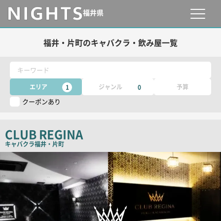
福井県
福井・片町のキャバクラ・飲み屋一覧
キーワード
エリア
ジャンル
予算
1
0
クーポンあり
CLUB REGINA
キャバクラ
福井・片町
検
索
結
果
一
覧
用
画
像