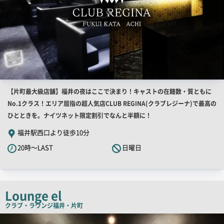
店
【片町最大級店舗】福井の夜はここで決まり！キャストの在籍数・質ともに
舗
No.1クラス！エリア屈指の超人気店CLUB REGINA(クラブレジーナ)で最高の
PR
ひとときを。ナイツネット限定割引でなんと半額に！
キ
福井駅西口より徒歩10分
ャ
20時～LAST
日曜日
ッ
チ
コ
ピ
Lounge el
ー
クラブ・ラウンジ
福井・片町
検
索