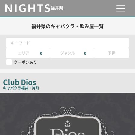
福井県
福井県のキャバクラ・飲み屋一覧
キーワード
エリア
ジャンル
予算
0
0
クーポンあり
Club Dios
キャバクラ
福井・片町
店
舗
PR
画
像