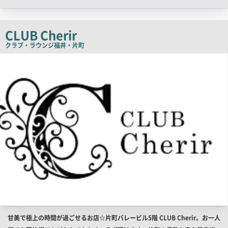
コ
ピ
CLUB Cherir
ー
クラブ・ラウンジ
福井・片町
店
舗
PR
画
像
店
甘美で極上の時間が過ごせるお店☆片町バレービル5階 CLUB Cherir。お一人