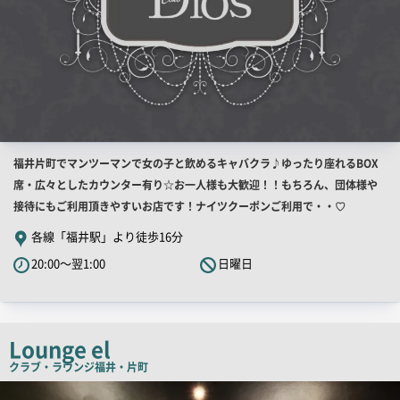
店
福井片町でマンツーマンで女の子と飲めるキャバクラ♪ゆったり座れるBOX
舗
席・広々としたカウンター有り☆お一人様も大歓迎！！もちろん、団体様や
PR
接待にもご利用頂きやすいお店です！ナイツクーポンご利用で・・♡
キ
各線「福井駅」より徒歩16分
ャ
20:00～翌1:00
日曜日
ッ
チ
コ
ピ
Lounge el
ー
クラブ・ラウンジ
福井・片町
検
索