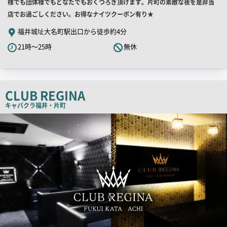
舗
様でも団体様でもどなたでもおくつろぎ頂けます。片町の素敵な夜を是非当
PR
店でお過ごしください。お得なナイツクーポン有り★
キ
福井城址大名町駅出口から徒歩約4分
ャ
21時～25時
無休
ッ
チ
コ
ピ
CLUB REGINA
ー
キャバクラ
福井・片町
検
索
結
果
一
覧
用
画
像