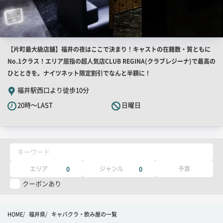
店
【片町最大級店舗】福井の夜はここで決まり！キャストの在籍数・質ともに
舗
No.1クラス！エリア屈指の超人気店CLUB REGINA(クラブレジーナ)で最高の
PR
ひとときを。ナイツネット限定割引でなんと半額に！
キ
福井駅西口より徒歩10分
ャ
20時～LAST
日曜日
ッ
チ
コ
ピ
キーワード
ー
エリア
ジャンル
予算
0
0
クーポンあり
HOME
福井県
キャバクラ・飲み屋の一覧