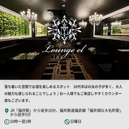
結
果
一
覧
用
画
像
店
落ち着いた空間でお酒を楽しめるスポット 20代半ばの女の子が多く、大人
舗
の魅力も感じられることでしょう♪お一人様でもご来店しやすくカウンター
PR
席もございます。
キ
JR「福井駅」から徒歩10分、福井鉄道福武線「福井城址大名町駅」
から徒歩5分
ャ
20時～翌1時
日曜日
ッ
チ