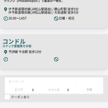
店
ラウンジ【Phalaenopsis 】で最高の一晩を。
舗
伊予鉄道環状線(JR松山駅経由) / 勝山町駅 徒歩5分
伊予鉄道環状線(JR松山駅経由) / 大街道駅 徒歩5分
PR
20:00～LAST
日曜・祝日
キ
ャ
ッ
チ
コンドル
コ
スナック
愛媛県その他
ピ
予讃線 今治駅 徒歩13分
ー
キーワード
エリア
ジャンル
予算
0
0
クーポンあり