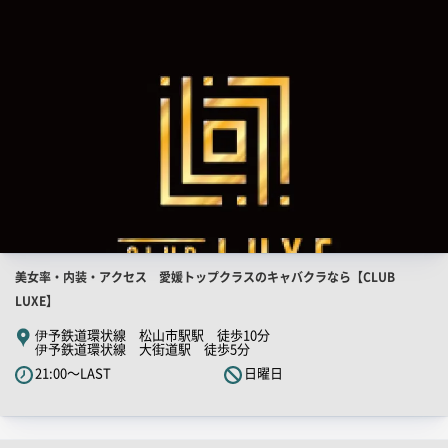
画
像
店
美女率・内装・アクセス 愛媛トップクラスのキャバクラなら【CLUB
舗
LUXE】
PR
伊予鉄道環状線 松山市駅駅 徒歩10分
伊予鉄道環状線 大街道駅 徒歩5分
キ
21:00～LAST
日曜日
ャ
ッ
チ
コ