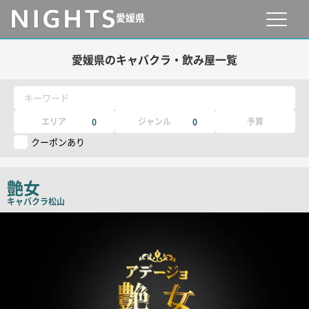
愛媛県
愛媛県のキャバクラ・飲み屋一覧
キーワード
エリア
ジャンル
予算
0
0
クーポンあり
艶女
キャバクラ
松山
店
舗
PR
画
像