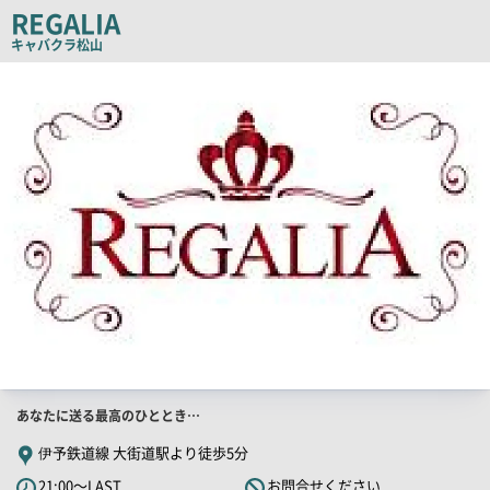
REGALIA
ピ
キャバクラ
松山
ー
店
舗
PR
画
像
店
あなたに送る最高のひととき…
舗
伊予鉄道線 大街道駅より徒歩5分
PR
21:00～LAST
お問合せください