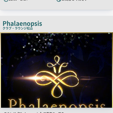
キ
ャ
ッ
チ
Phalaenopsis
コ
クラブ・ラウンジ
松山
ピ
店
舗
ー
PR
画
像