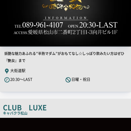
店
妖艶な魅力あふれる”半熟マダム”がおもてなし☆しっぽり飲みたい方はぜひ
舗
『艷女』まで
PR
大街道駅
キ
20:30～LAST
日曜・祝日
ャ
ッ
チ
コ
CLUB LUXE
ピ
キャバクラ
松山
ー
店
舗
PR