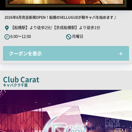
店
2026年6月完全新規OPEN！船橋のVELLUGUEが朝キャバを始めます♪
舗
【船橋駅】より徒歩2分/【京成船橋駅】より徒歩1分
PR
6:00〜12:00
月曜日
キ
ャ
クーポンを表示
ッ
チ
コ
ピ
Club Carat
ー
キャバクラ
千葉
店
舗
PR
画
像