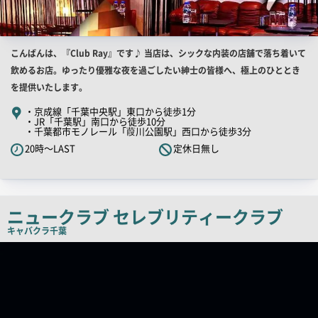
店
こんばんは、『Club Ray』です♪ 当店は、シックな内装の店舗で落ち着いて
舗
飲めるお店。ゆったり優雅な夜を過ごしたい紳士の皆様へ、極上のひととき
PR
を提供いたします。
キ
・京成線「千葉中央駅」東口から徒歩1分
・JR「千葉駅」南口から徒歩10分
ャ
・千葉都市モノレール「葭川公園駅」西口から徒歩3分
ッ
20時～LAST
定休日無し
チ
コ
ピ
ー
ニュークラブ セレブリティークラブ
キャバクラ
千葉
店
舗
PR
画
像