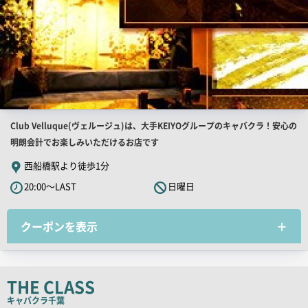
店
Club Velluque(ヴェルージュ)は、大手KEIYOグループのキャバクラ！安心の
舗
明朗会計でお楽しみいただけるお店です
PR
西船橋駅より徒歩1分
キ
20:00～LAST
日曜日
ャ
ッ
クーポンを表示
チ
コ
ピ
ー
THE CLASS
キャバクラ
千葉