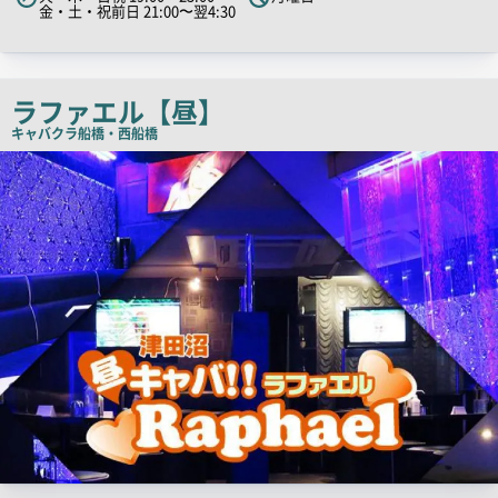
キ
金・土・祝前日 21:00〜翌4:30
ャ
ッ
チ
ラファエル【昼】
コ
キャバクラ
船橋・西船橋
ピ
店
ー
舗
PR
画
像