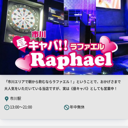
画
像
店
「市川エリアで朝から飲むならラファエル！」ということで、おかげさまで
舗
大人気をいただいている当店ですが、実は《昼キャバ》としても営業中！
PR
市川駅
キ
13:00～21:00
年中無休
ャ
ッ
チ