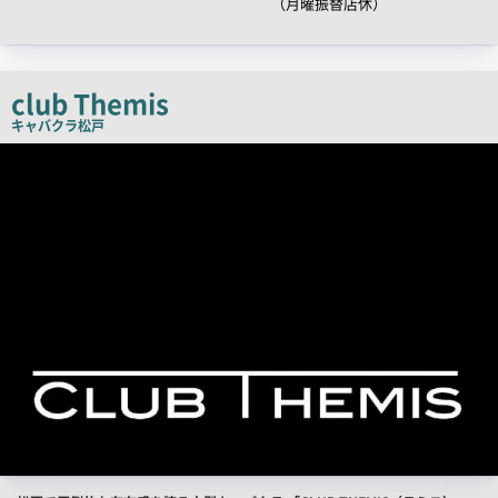
（月曜振替店休）
チ
コ
ピ
club Themis
ー
キャバクラ
松戸
店
舗
PR
画
像