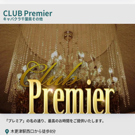
ピ
CLUB Premier
ー
キャバクラ
千葉県その他
店
舗
PR
画
像
店
「プレミア」の名の通り、最高のお時間をご提供いたします。
舗
木更津駅西口から徒歩8分