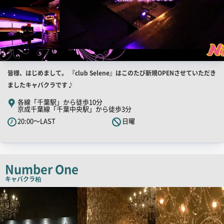
店
皆様、はじめまして。 『club Selene』はこのたび新規OPENさせていただき
舗
ましたキャバクラです♪
PR
各線「千葉駅」から徒歩10分
京成千葉線「千葉中央駅」から徒歩3分
キ
20:00～LAST
日曜
ャ
ッ
チ
コ
Number One
ピ
キャバクラ
柏
ー
店
舗
PR
画
像