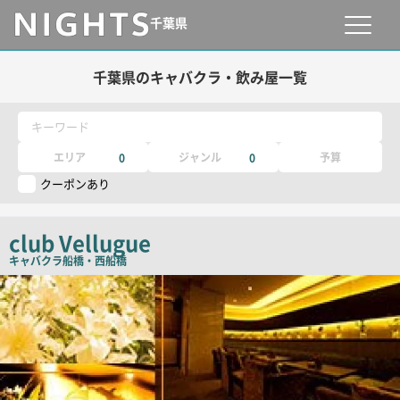
千葉県
千葉県のキャバクラ・飲み屋一覧
キーワード
エリア
ジャンル
予算
0
0
クーポンあり
club Vellugue
キャバクラ
船橋・西船橋
店
舗
PR
画
像