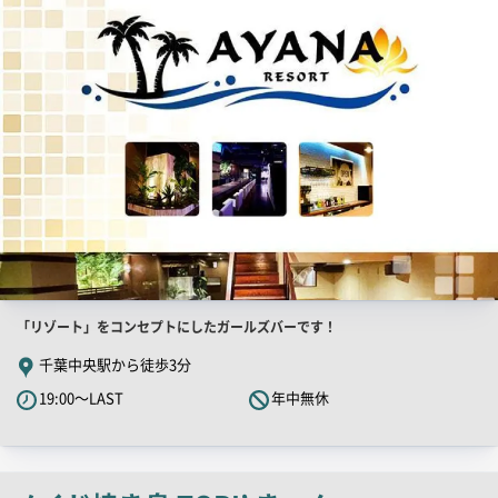
PR
画
像
店
「リゾート」をコンセプトにしたガールズバーです！
舗
千葉中央駅から徒歩3分
PR
19:00～LAST
年中無休
キ
ャ
ッ
チ