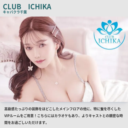
コ
CLUB ICHIKA
ピ
キャバクラ
千葉
ー
店
舗
PR
画
像
店
高級感たっぷりの装飾をほどこしたメインフロアの他に、特に贅を尽くした
舗
VIPルームをご用意！こちらにはカラオケもあり、よりキャストとの親密な時
PR
間をお過ごしいただけます。