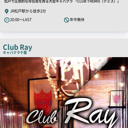
店
松戸で圧倒的な存在感を誇る大型キャバクラ 「CLUB THEMIS（テミス）」
舗
JR松戸駅から徒歩2分
PR
20:00～LAST
年中無休
キ
ャ
ッ
チ
Club Ray
コ
キャバクラ
千葉
ピ
店
舗
ー
PR
画
像