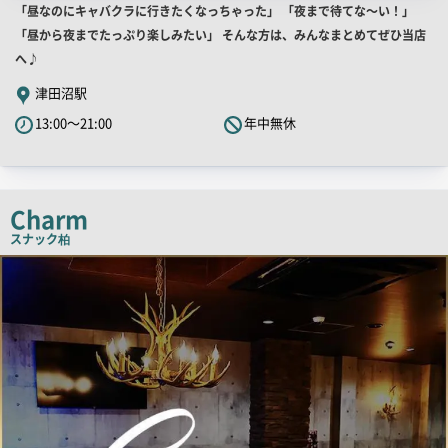
店
「昼なのにキャバクラに行きたくなっちゃった」 「夜まで待てな～い！」
舗
「昼から夜までたっぷり楽しみたい」 そんな方は、みんなまとめてぜひ当店
PR
へ♪
キ
津田沼駅
ャ
13:00～21:00
年中無休
ッ
チ
コ
ピ
Charm
ー
スナック
柏
店
舗
PR
画
像