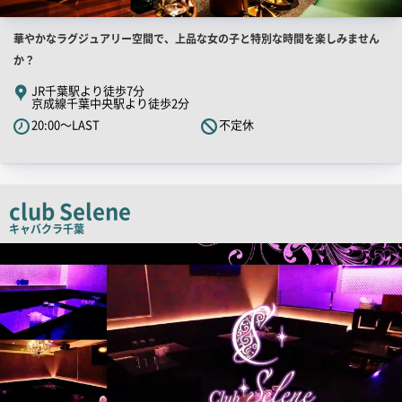
店
華やかなラグジュアリー空間で、上品な女の子と特別な時間を楽しみません
舗
か？
PR
JR千葉駅より徒歩7分
京成線千葉中央駅より徒歩2分
キ
20:00～LAST
不定休
ャ
ッ
チ
コ
club Selene
ピ
キャバクラ
千葉
ー
店
舗
PR
画
像