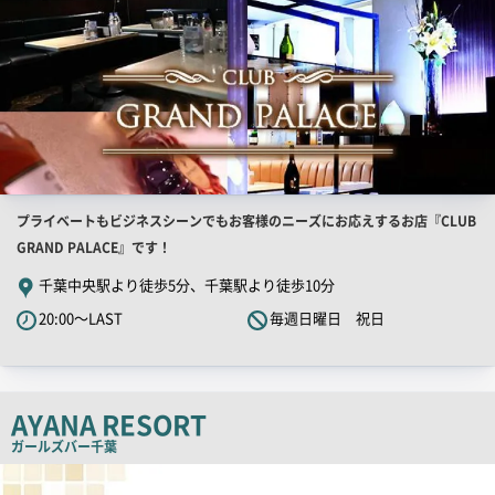
店
プライベートもビジネスシーンでもお客様のニーズにお応えするお店『CLUB
舗
GRAND PALACE』です！
PR
千葉中央駅より徒歩5分、千葉駅より徒歩10分
キ
20:00～LAST
毎週日曜日 祝日
ャ
ッ
チ
コ
AYANA RESORT
ピ
ガールズバー
千葉
ー
店
舗