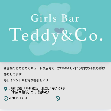
画
像
店
西船橋のピカピカでキュートな店内で、かわいいモノ好きな女の子たちがお
舗
待ちしてます！
PR
毎日イベント＆お得な割引もアリ！！
キ
JR総武線「西船橋駅」北口から徒歩3分
「京成西船駅」から徒歩4分
ャ
20:00～LAST
ッ
チ
コ