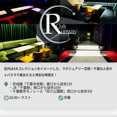
像
店
店内は4大コレクションをイメージした、ラグジュアリー空間！千葉の人気キ
舗
ャバクラで美女たちと特別な時間を！
PR
・京成線「千葉中央駅」東口から徒歩1分
・JR「千葉駅」南口から徒歩10分
キ
・千葉都市モノレール「葭川公園駅」西口から徒歩3分
ャ
20:00～ラスト
月曜
ッ
チ
コ