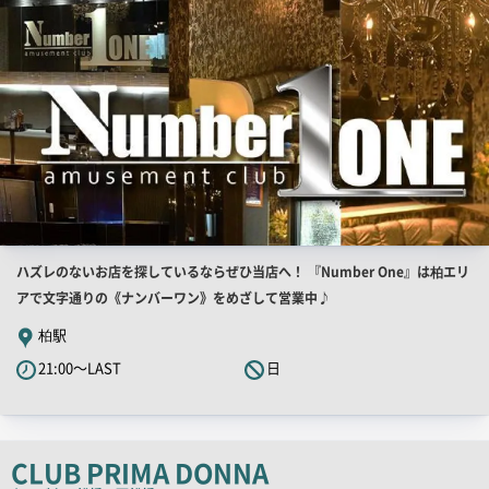
店
ハズレのないお店を探しているならぜひ当店へ！ 『Number One』は柏エリ
舗
アで文字通りの《ナンバーワン》をめざして営業中♪
PR
柏駅
キ
21:00～LAST
日
ャ
ッ
チ
コ
CLUB PRIMA DONNA
ピ