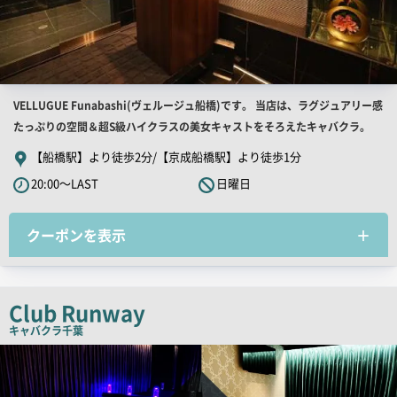
店
VELLUGUE Funabashi(ヴェルージュ船橋)です。 当店は、ラグジュアリー感
舗
たっぷりの空間＆超S級ハイクラスの美女キャストをそろえたキャバクラ。
PR
【船橋駅】より徒歩2分/【京成船橋駅】より徒歩1分
キ
20:00～LAST
日曜日
ャ
ッ
クーポンを表示
チ
コ
ピ
ー
Club Runway
キャバクラ
千葉
店
舗
PR
画