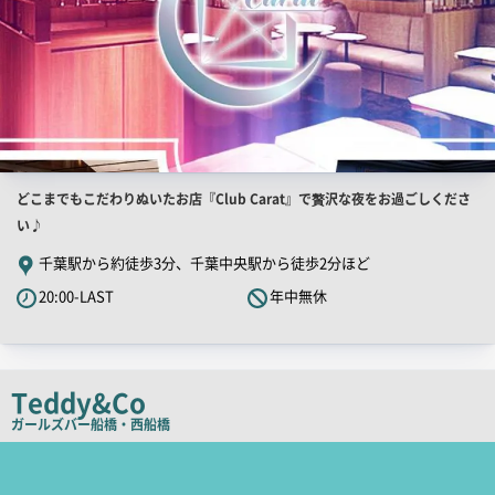
店
どこまでもこだわりぬいたお店『Club Carat』で贅沢な夜をお過ごしくださ
舗
い♪
PR
千葉駅から約徒歩3分、千葉中央駅から徒歩2分ほど
キ
20:00-LAST
年中無休
ャ
ッ
チ
コ
Teddy&Co
ピ
ガールズバー
船橋・西船橋
ー
店
舗
PR