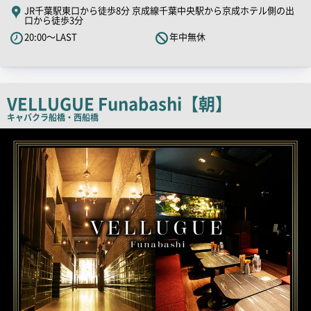
キ
JR千葉駅東口から徒歩8分 京成線千葉中央駅から京成ホテル側の出
口から徒歩3分
ャ
20:00～LAST
年中無休
ッ
チ
コ
ピ
VELLUGUE Funabashi【朝】
ー
キャバクラ
船橋・西船橋
店
舗
PR
画
像