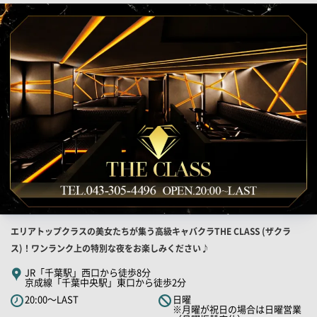
店
舗
PR
画
像
店
エリアトップクラスの美女たちが集う高級キャバクラTHE CLASS (ザクラ
舗
ス)！ワンランク上の特別な夜をお楽しみください♪
PR
JR「千葉駅」西口から徒歩8分
京成線「千葉中央駅」東口から徒歩2分
キ
20:00～LAST
日曜
ャ
※月曜が祝日の場合は日曜営業
ッ