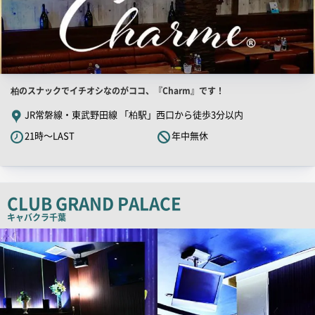
店
柏のスナックでイチオシなのがココ、『Charm』です！
舗
JR常磐線・東武野田線 「柏駅」西口から徒歩3分以内
PR
21時～LAST
年中無休
キ
ャ
ッ
チ
CLUB GRAND PALACE
コ
キャバクラ
千葉
ピ
店
舗
ー
PR
画
像