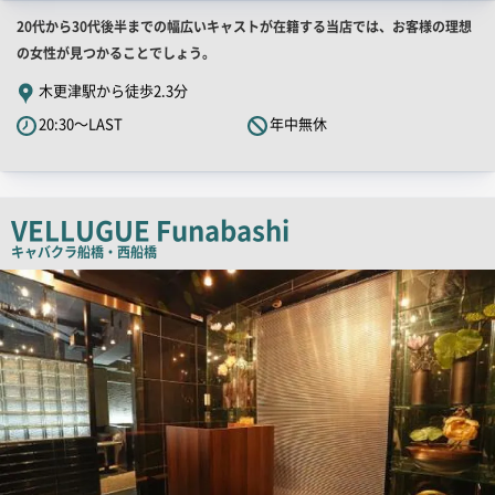
店
20代から30代後半までの幅広いキャストが在籍する当店では、お客様の理想
舗
の女性が見つかることでしょう。
PR
木更津駅から徒歩2.3分
キ
20:30～LAST
年中無休
ャ
ッ
チ
コ
VELLUGUE Funabashi
ピ
キャバクラ
船橋・西船橋
ー
店
舗
PR
画
像