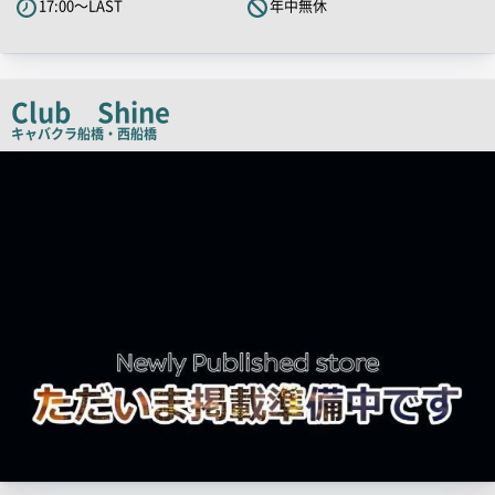
17:00～LAST
年中無休
ャ
ッ
チ
コ
Club Shine
ピ
キャバクラ
船橋・西船橋
ー
店
舗
PR
画
像