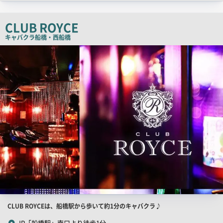
ッ
チ
CLUB ROYCE
コ
キャバクラ
船橋・西船橋
ピ
店
舗
ー
PR
画
像
店
CLUB ROYCEは、船橋駅から歩いて約1分のキャバクラ♪
舗
JR「船橋駅」南口より徒歩1分