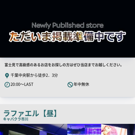
店
富士見で高級感のあるお店をお探しの方はぜひ当店までお越しください。
舗
千葉中央駅から徒歩2．3分
PR
20:00～LAST
年中無休
キ
ャ
ッ
チ
ラファエル【昼】
コ
キャバクラ
市川
ピ
店
舗
ー
PR