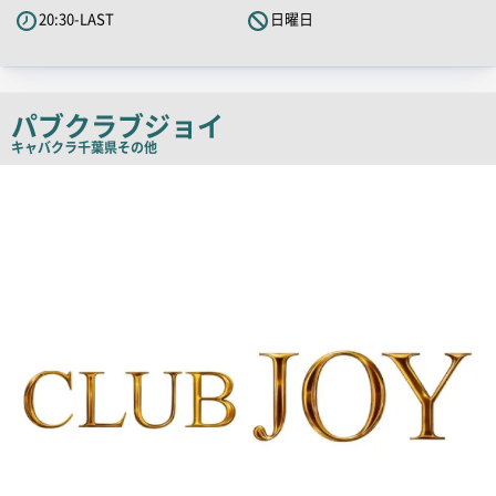
PR
20:30-LAST
日曜日
キ
ャ
ッ
チ
パブクラブジョイ
コ
キャバクラ
千葉県その他
ピ
店
舗
ー
PR
画
像