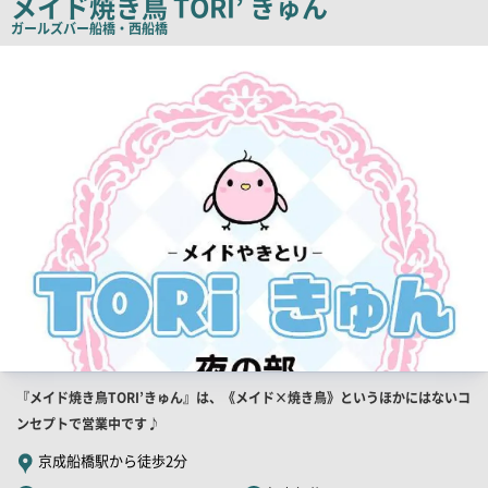
メイド焼き鳥 TORI’ きゅん
コ
ガールズバー
船橋・西船橋
ピ
店
舗
ー
PR
画
像
店
『メイド焼き鳥TORI’きゅん』は、《メイド×焼き鳥》というほかにはないコ
舗
ンセプトで営業中です♪
PR
京成船橋駅から徒歩2分
キ