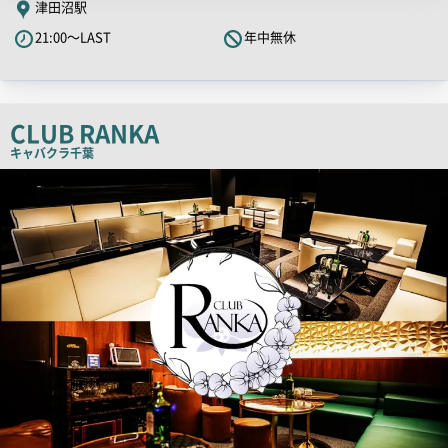
津田沼駅
21:00～LAST
年中無休
CLUB RANKA
キャバクラ
千葉
店
舗
PR
画
像