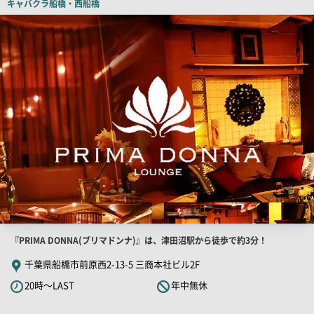
キャバクラ
船橋・西船橋
ー
店
舗
PR
画
像
店
『PRIMA DONNA(プリマドンナ)』は、津田沼駅から徒歩で約3分！
舗
千葉県船橋市前原西2-13-5 三商本社ビル2F
PR
20時～LAST
年中無休
キ
ャ