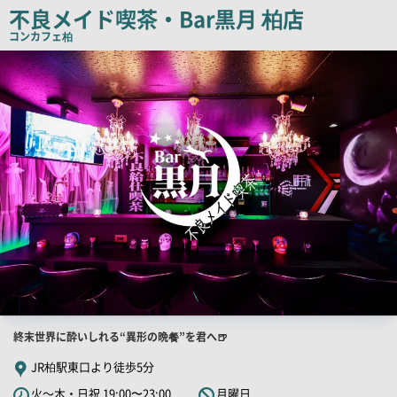
ピ
不良メイド喫茶・Bar黒月 柏店
ー
コンカフェ
柏
検
索
結
果
一
覧
用
画
像
店
終末世界に酔いしれる“異形の晩餐”を君へ🍺
舗
JR柏駅東口より徒歩5分
PR
火～木・日祝 19:00〜23:00
月曜日