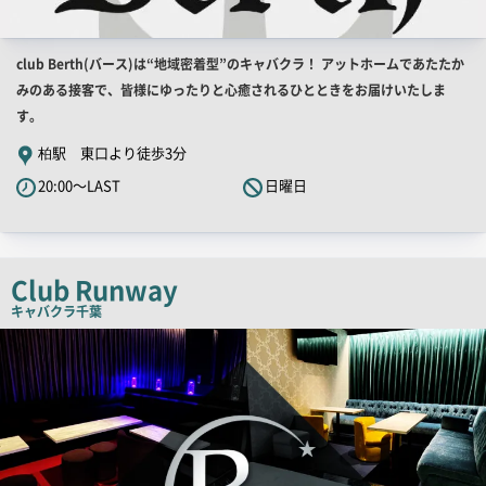
店
club Berth(バース)は“地域密着型”のキャバクラ！ アットホームであたたか
舗
みのある接客で、皆様にゆったりと心癒されるひとときをお届けいたしま
PR
す。
キ
柏駅 東口より徒歩3分
ャ
20:00～LAST
日曜日
ッ
チ
コ
ピ
Club Runway
ー
キャバクラ
千葉
店
舗
PR
画
像