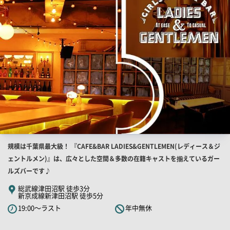
画
像
店
規模は千葉県最大級！ 『CAFE&BAR LADIES&GENTLEMEN(レディース＆ジ
舗
ェントルメン)』は、広々とした空間＆多数の在籍キャストを揃えているガー
PR
ルズバーです♪
キ
総武線津田沼駅 徒歩3分
新京成線新津田沼駅 徒歩5分
ャ
19:00～ラスト
年中無休
ッ
チ