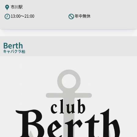
PR
市川駅
キ
13:00～21:00
年中無休
ャ
ッ
チ
コ
Berth
ピ
キャバクラ
柏
ー
店
舗
PR
画
像