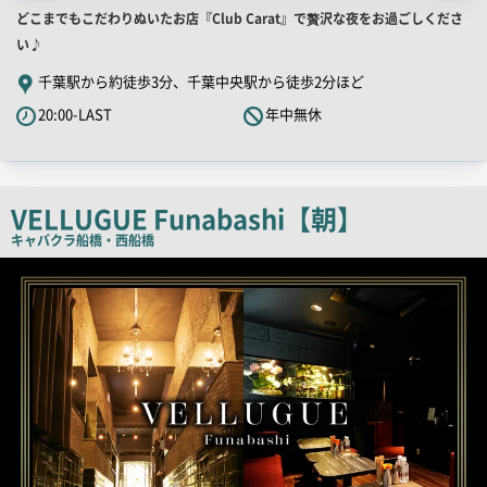
店
どこまでもこだわりぬいたお店『Club Carat』で贅沢な夜をお過ごしくださ
舗
い♪
PR
千葉駅から約徒歩3分、千葉中央駅から徒歩2分ほど
キ
20:00-LAST
年中無休
ャ
ッ
チ
コ
VELLUGUE Funabashi【朝】
ピ
キャバクラ
船橋・西船橋
ー
店
舗
PR
画
像