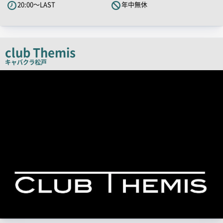
20:00～LAST
年中無休
ッ
チ
コ
ピ
club Themis
ー
キャバクラ
松戸
店
舗
PR
画
像