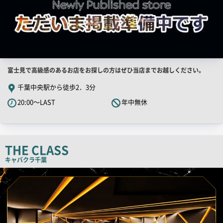
店
富士見で高級感のあるお店をお探しの方はぜひ当店までお越しください。
舗
千葉中央駅から徒歩2．3分
PR
20:00～LAST
年中無休
キ
ャ
ッ
チ
THE CLASS
コ
キャバクラ
千葉
ピ
店
舗
ー
PR
画
像