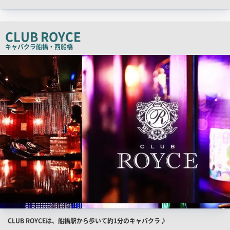
チ
コ
CLUB ROYCE
ピ
キャバクラ
船橋・西船橋
ー
店
舗
PR
画
像
店
CLUB ROYCEは、船橋駅から歩いて約1分のキャバクラ♪