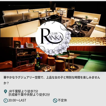
ー
店
舗
PR
画
像
店
華やかなラグジュアリー空間で、上品な女の子と特別な時間を楽しみません
舗
か？
PR
JR千葉駅より徒歩7分
京成線千葉中央駅より徒歩2分
キ
20:00～LAST
不定休
ャ
ッ