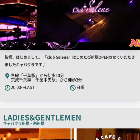
店
皆様、はじめまして。 『club Selene』はこのたび新規OPENさせていただき
舗
ましたキャバクラです♪
PR
各線「千葉駅」から徒歩10分
京成千葉線「千葉中央駅」から徒歩3分
キ
20:00～LAST
日曜
ャ
ッ
チ
コ
LADIES&GENTLEMEN
ピ
キャバクラ
船橋・西船橋
ー
店
舗
PR