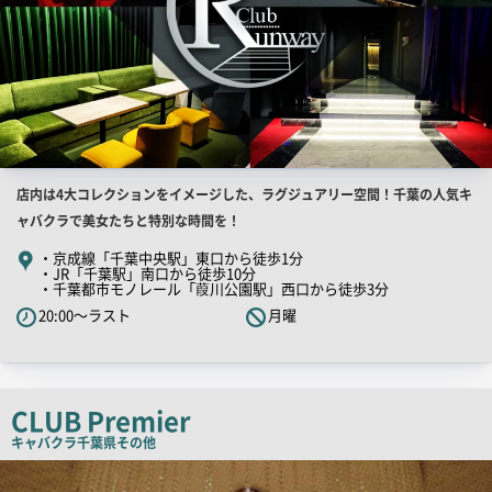
店
店内は4大コレクションをイメージした、ラグジュアリー空間！千葉の人気キ
舗
ャバクラで美女たちと特別な時間を！
PR
・京成線「千葉中央駅」東口から徒歩1分
・JR「千葉駅」南口から徒歩10分
キ
・千葉都市モノレール「葭川公園駅」西口から徒歩3分
ャ
20:00～ラスト
月曜
ッ
チ
コ
ピ
CLUB Premier
ー
キャバクラ
千葉県その他
店
舗