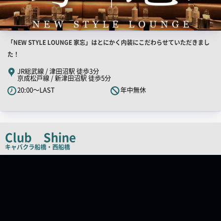
店
「NEW STYLE LOUNGE 家忘」はとにかく内装にこだわらせていただきまし
舗
た！
PR
JR総武線 / 津田沼駅 徒歩3分
京成松戸線 / 新津田沼駅 徒歩5分
キ
20:00～LAST
年中無休
ャ
ッ
チ
コ
Club Shine
ピ
キャバクラ
船橋・西船橋
ー
店
舗
PR
画
像