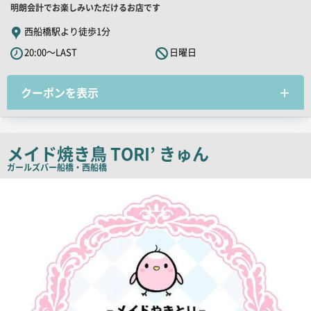
舗
明朗会計でお楽しみいただけるお店です
PR
西船橋駅より徒歩1分
キ
20:00～LAST
日曜日
ャ
ッ
クーポンを表示
チ
コ
ピ
ー
メイド焼き鳥 TORI’ きゅん
ガールズバー
船橋・西船橋
店
舗
PR
画
像