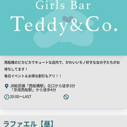
店
西船橋のピカピカでキュートな店内で、かわいいモノ好きな女の子たちがお
舗
待ちしてます！
PR
毎日イベント＆お得な割引もアリ！！
キ
JR総武線「西船橋駅」北口から徒歩3分
「京成西船駅」から徒歩4分
ャ
20:00～LAST
ッ
チ
コ
ピ
ラファエル【昼】
ー