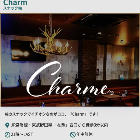
Charm
コ
スナック
柏
ピ
店
舗
ー
PR
画
像
店
柏のスナックでイチオシなのがココ、『Charm』です！
舗
JR常磐線・東武野田線 「柏駅」西口から徒歩3分以内
PR
21時～LAST
年中無休
キ