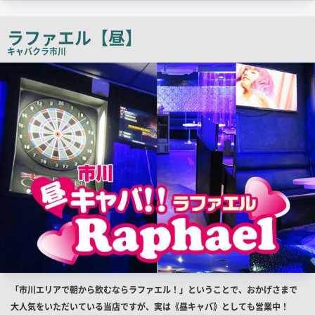
コ
ピ
ラファエル【昼】
ー
キャバクラ
市川
店
舗
PR
画
像
店
「市川エリアで朝から飲むならラファエル！」ということで、おかげさまで
舗
大人気をいただいている当店ですが、実は《昼キャバ》としても営業中！