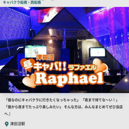
キャバクラ
船橋・西船橋
店
舗
PR
画
像
店
「昼なのにキャバクラに行きたくなっちゃった」 「夜まで待てな～い！」
舗
「昼から夜までたっぷり楽しみたい」 そんな方は、みんなまとめてぜひ当店
PR
へ♪
キ
津田沼駅
ャ