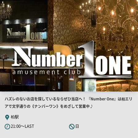
店
舗
PR
画
像
店
ハズレのないお店を探しているならぜひ当店へ！ 『Number One』は柏エリ
舗
アで文字通りの《ナンバーワン》をめざして営業中♪
PR
柏駅
キ
21:00～LAST
日
ャ
ッ