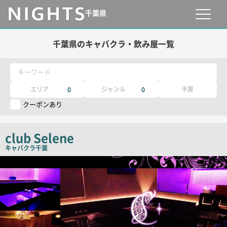
千葉県
千葉県のキャバクラ・飲み屋一覧
キーワード
エリア
ジャンル
予算
0
0
クーポンあり
club Selene
キャバクラ
千葉
店
舗
PR
画
像