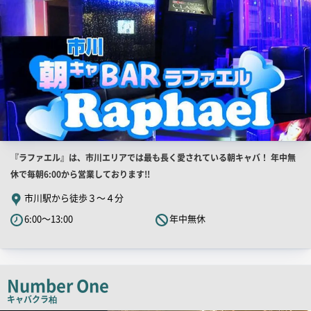
店
『ラファエル』は、市川エリアでは最も長く愛されている朝キャバ！ 年中無
舗
休で毎朝6:00から営業しております!!
PR
市川駅から徒歩３～４分
キ
6:00～13:00
年中無休
ャ
ッ
チ
コ
Number One
ピ
キャバクラ
柏
ー