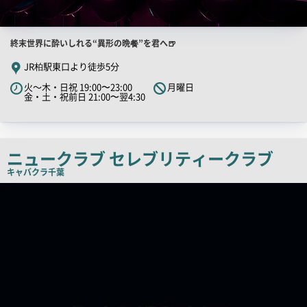
店
終末世界に酔いしれる“異形の晩餐”を君へ🍺
舗
JR柏駅東口より徒歩5分
PR
火～木・日祝 19:00〜23:00
月曜日
キ
金・土・祝前日 21:00〜翌4:30
ャ
ッ
チ
ニュークラブ セレブリティークラブ
コ
キャバクラ
千葉
ピ
店
ー
舗
PR
画
像