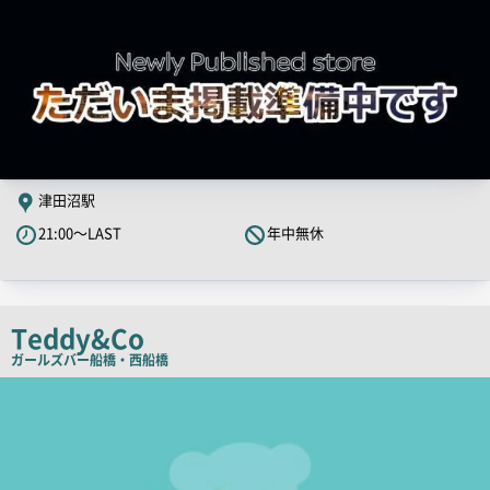
津田沼駅
21:00～LAST
年中無休
Teddy&Co
ガールズバー
船橋・西船橋
店
舗
PR
画
像