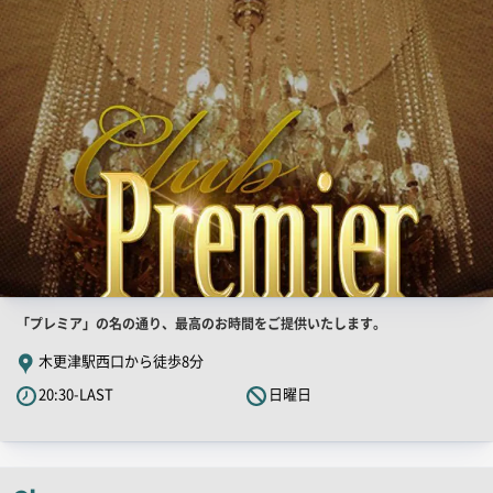
PR
画
像
店
「プレミア」の名の通り、最高のお時間をご提供いたします。
舗
木更津駅西口から徒歩8分
PR
20:30-LAST
日曜日
キ
ャ
ッ
チ