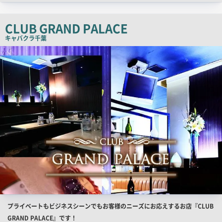
チ
コ
CLUB GRAND PALACE
ピ
キャバクラ
千葉
ー
店
舗
PR
画
像
店
プライベートもビジネスシーンでもお客様のニーズにお応えするお店『CLUB
舗
GRAND PALACE』です！