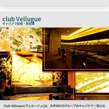
ャ
ッ
チ
club Vellugue
コ
キャバクラ
船橋・西船橋
ピ
店
舗
ー
PR
画
像
店
Club Velluque(ヴェルージュ)は、大手KEIYOグループのキャバクラ！安心の