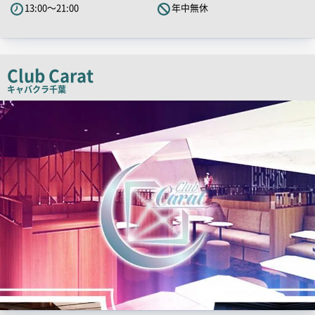
13:00～21:00
年中無休
ッ
チ
コ
ピ
Club Carat
ー
キャバクラ
千葉
店
舗
PR
画
像