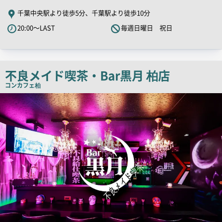
PR
千葉中央駅より徒歩5分、千葉駅より徒歩10分
キ
20:00～LAST
毎週日曜日 祝日
ャ
ッ
チ
コ
不良メイド喫茶・Bar黒月 柏店
ピ
コンカフェ
柏
ー
検
索
結
果
一
覧
用
画
像