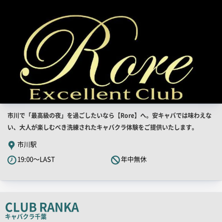
店
市川で「最高級の夜」を過ごしたいなら【Rore】へ。安キャバでは味わえな
舗
い、大人が楽しむべき洗練されたキャバクラ体験をご提供いたします。
PR
市川駅
キ
19:00～LAST
年中無休
ャ
ッ
チ
コ
CLUB RANKA
ピ
キャバクラ
千葉