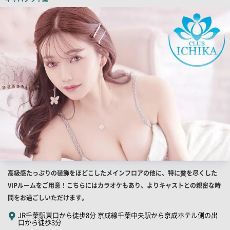
店
舗
PR
画
像
店
高級感たっぷりの装飾をほどこしたメインフロアの他に、特に贅を尽くした
舗
VIPルームをご用意！こちらにはカラオケもあり、よりキャストとの親密な時
PR
間をお過ごしいただけます。
キ
JR千葉駅東口から徒歩8分 京成線千葉中央駅から京成ホテル側の出
口から徒歩3分
ャ