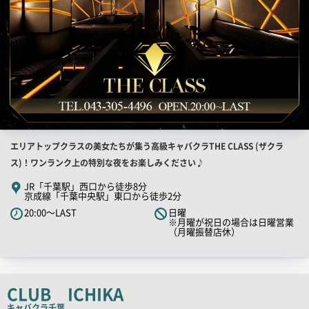
店
エリアトップクラスの美女たちが集う高級キャバクラTHE CLASS (ザクラ
舗
ス)！ワンランク上の特別な夜をお楽しみください♪
PR
JR「千葉駅」西口から徒歩8分
京成線「千葉中央駅」東口から徒歩2分
キ
20:00～LAST
日曜
ャ
※月曜が祝日の場合は日曜営業
ッ
（月曜振替店休）
チ
コ
ピ
CLUB ICHIKA
ー
キャバクラ
千葉