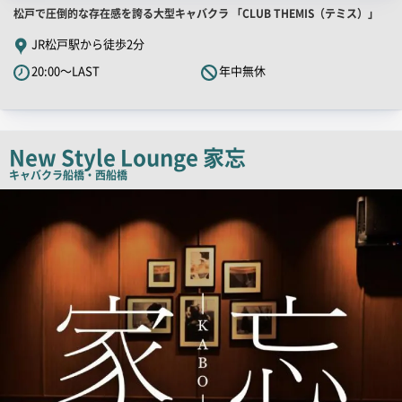
店
松戸で圧倒的な存在感を誇る大型キャバクラ 「CLUB THEMIS（テミス）」
舗
JR松戸駅から徒歩2分
PR
20:00～LAST
年中無休
キ
ャ
ッ
チ
New Style Lounge 家忘
コ
キャバクラ
船橋・西船橋
ピ
店
舗
ー
PR
画
像