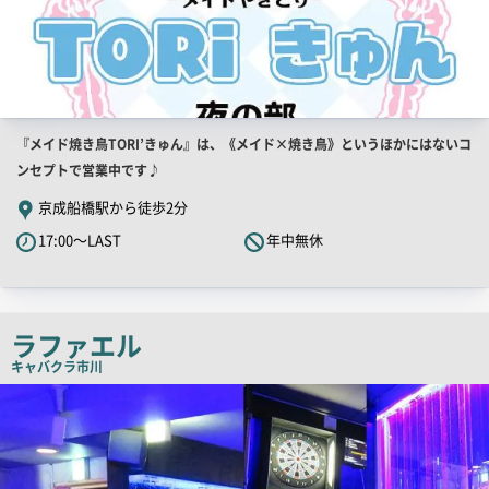
店
『メイド焼き鳥TORI’きゅん』は、《メイド×焼き鳥》というほかにはないコ
舗
ンセプトで営業中です♪
PR
京成船橋駅から徒歩2分
キ
17:00～LAST
年中無休
ャ
ッ
チ
コ
ラファエル
ピ
キャバクラ
市川
ー
店
舗
PR
画
像