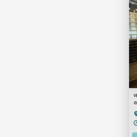
画
像
V
P