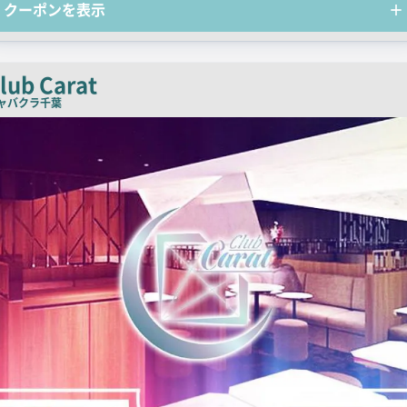
クーポンを表示
チ
コ
ピ
ー
lub Carat
ャバクラ
千葉