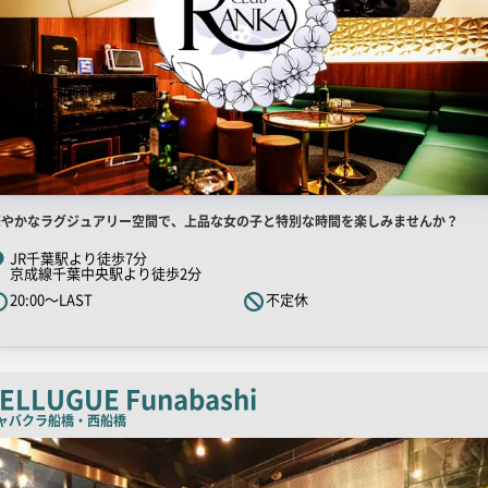
店
華やかなラグジュアリー空間で、上品な女の子と特別な時間を楽しみませんか？
舗
JR千葉駅より徒歩7分
京成線千葉中央駅より徒歩2分
R
20:00～LAST
不定休
キ
ャ
ッ
チ
ELLUGUE Funabashi
コ
ャバクラ
船橋・西船橋
ピ
ー