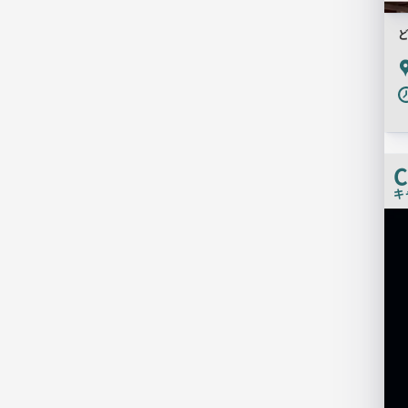
ど
P
C
キ
店
舗
PR
画
像