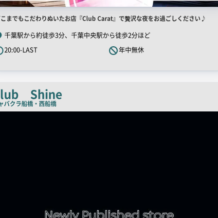
店
こまでもこだわりぬいたお店『Club Carat』で贅沢な夜をお過ごしください♪
舗
千葉駅から約徒歩3分、千葉中央駅から徒歩2分ほど
R
20:00-LAST
年中無休
キ
ャ
ッ
チ
lub Shine
コ
ャバクラ
船橋・西船橋
ピ
ー