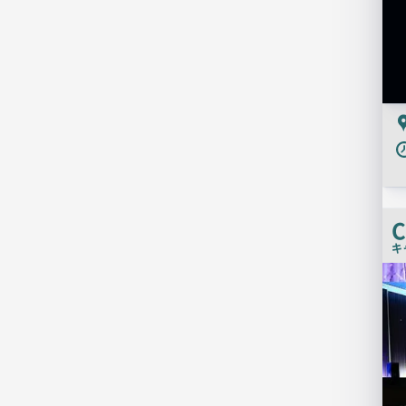
C
キ
店
舗
PR
画
像