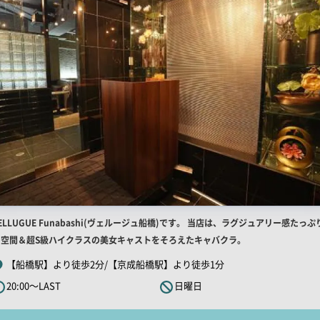
店
ELLUGUE Funabashi(ヴェルージュ船橋)です。 当店は、ラグジュアリー感たっぷ
舗
の空間＆超S級ハイクラスの美女キャストをそろえたキャバクラ。
R
【船橋駅】より徒歩2分/【京成船橋駅】より徒歩1分
キ
20:00～LAST
日曜日
ャ
ッ