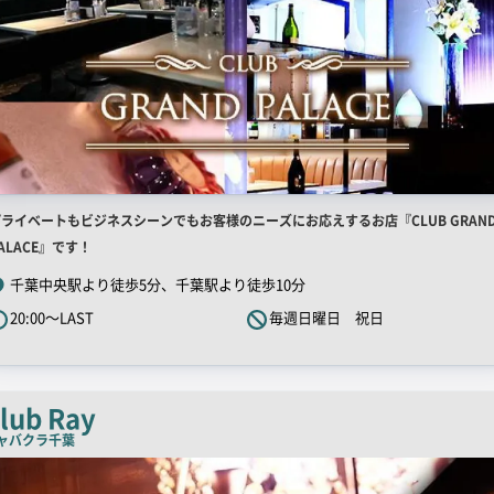
店
ライベートもビジネスシーンでもお客様のニーズにお応えするお店『CLUB GRAN
舗
ALACE』です！
R
千葉中央駅より徒歩5分、千葉駅より徒歩10分
キ
20:00～LAST
毎週日曜日 祝日
ャ
ッ
チ
コ
lub Ray
ピ
ャバクラ
千葉
ー