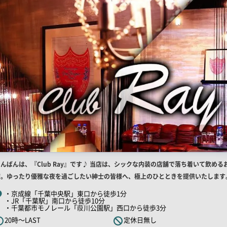
店
んばんは、『Club Ray』です♪ 当店は、シックな内装の店舗で落ち着いて飲める
舗
店。ゆったり優雅な夜を過ごしたい紳士の皆様へ、極上のひとときを提供いたします
R
・京成線「千葉中央駅」東口から徒歩1分
・JR「千葉駅」南口から徒歩10分
キ
・千葉都市モノレール「葭川公園駅」西口から徒歩3分
ャ
20時～LAST
定休日無し
ッ