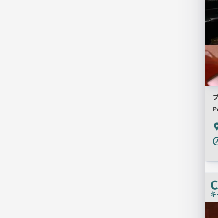
プ
P
P
C
キ
店
舗