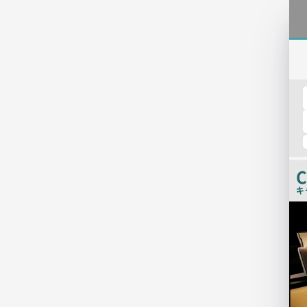
C
キ
店
舗
PR
画
像