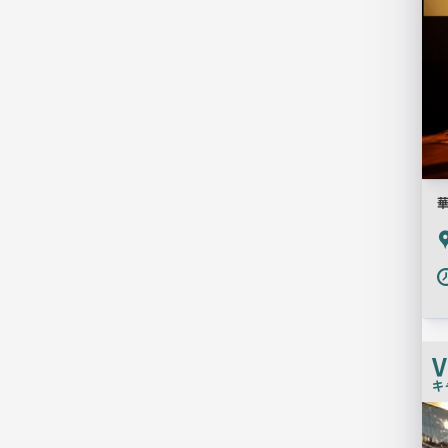
P
V
キ
店
舗
PR