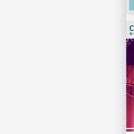
C
キ
店
舗
PR
画
像