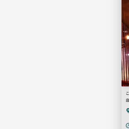
PR
画
像
こ
P