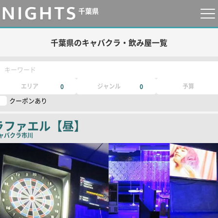
千葉県
千葉県のキャバクラ・飲み屋一覧
キーワード
エリア
ジャンル
予算
0
0
クーポンあり
ラファエル【昼】
ャバクラ
市川