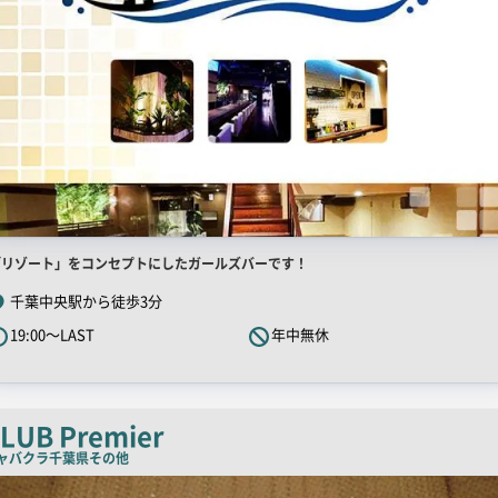
店
「リゾート」をコンセプトにしたガールズバーです！
舗
千葉中央駅から徒歩3分
R
19:00～LAST
年中無休
キ
ャ
ッ
チ
LUB Premier
コ
ャバクラ
千葉県その他
ピ