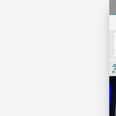
キ
店
舗
PR
画
像