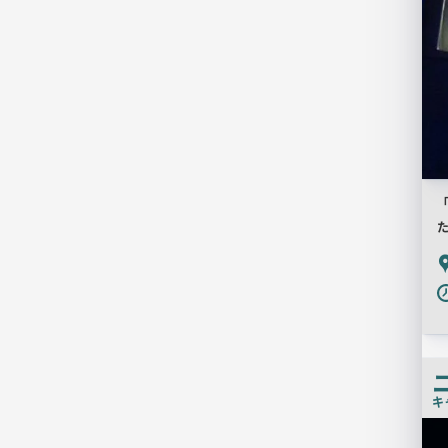
P
キ
店
舗