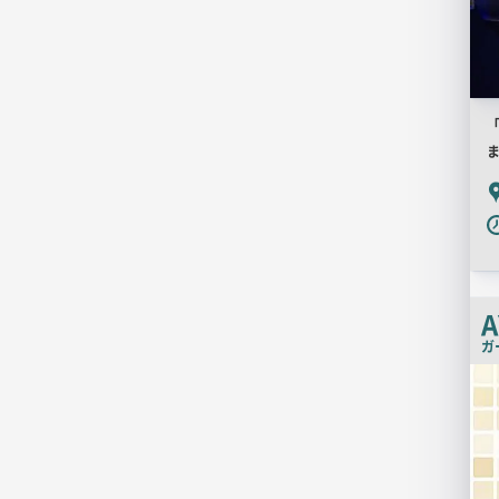
P
A
ガ
店
舗
PR
画
像