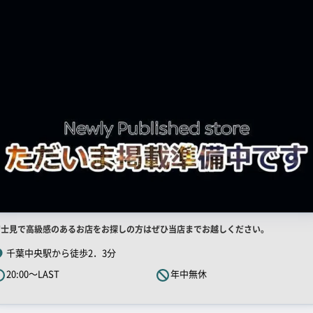
店
富士見で高級感のあるお店をお探しの方はぜひ当店までお越しください。
舗
千葉中央駅から徒歩2．3分
R
20:00～LAST
年中無休
キ
ャ
ッ