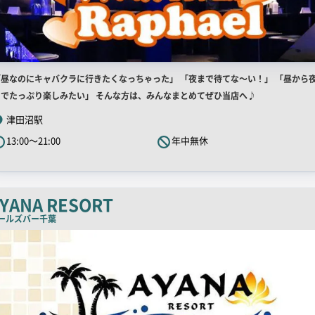
店
「昼なのにキャバクラに行きたくなっちゃった」 「夜まで待てな～い！」 「昼から
舗
までたっぷり楽しみたい」 そんな方は、みんなまとめてぜひ当店へ♪
R
津田沼駅
キ
13:00～21:00
年中無休
ャ
ッ
チ
コ
YANA RESORT
ピ
ールズバー
千葉
ー