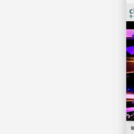
c
キ
店
舗
PR
画
像
皆