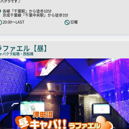
舗
ャバクラです♪
R
各線「千葉駅」から徒歩10分
京成千葉線「千葉中央駅」から徒歩3分
キ
20:00～LAST
日曜
ャ
ッ
チ
コ
ラファエル【昼】
ピ
ャバクラ
船橋・西船橋
ー