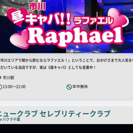
店
「市川エリアで朝から飲むならラファエル！」ということで、おかげさまで大人気を
舗
ただいている当店ですが、実は《昼キャバ》としても営業中！
R
市川駅
キ
13:00～21:00
年中無休
ャ
ッ
チ
コ
ニュークラブ セレブリティークラブ
ピ
ャバクラ
千葉
ー