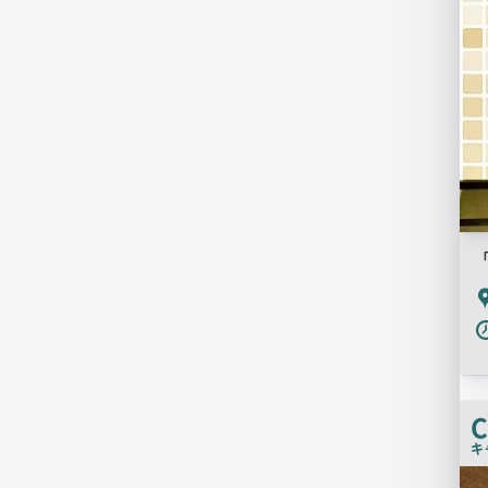
P
C
キ
店