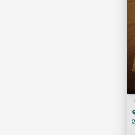
舗
PR
画
像
P