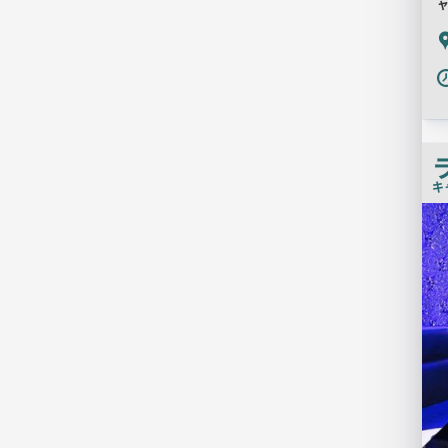
P
キ
店
舗
PR
画
像