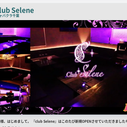
チ
lub Selene
コ
ャバクラ
千葉
ピ
ー
店
様、はじめまして。 『club Selene』はこのたび新規OPENさせていただきました