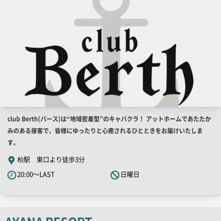
店
club Berth(バース)は“地域密着型”のキャバクラ！ アットホームであたたか
舗
みのある接客で、皆様にゆったりと心癒されるひとときをお届けいたしま
PR
す。
キ
柏駅 東口より徒歩3分
ャ
20:00～LAST
日曜日
ッ
チ
コ
ピ