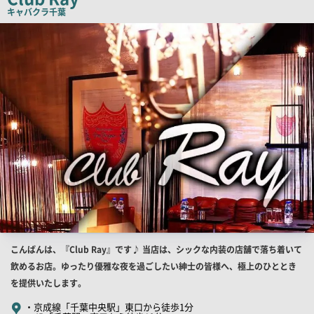
キャバクラ
千葉
店
舗
PR
画
像
店
こんばんは、『Club Ray』です♪ 当店は、シックな内装の店舗で落ち着いて
舗
飲めるお店。ゆったり優雅な夜を過ごしたい紳士の皆様へ、極上のひととき
PR
を提供いたします。
キ
・京成線「千葉中央駅」東口から徒歩1分