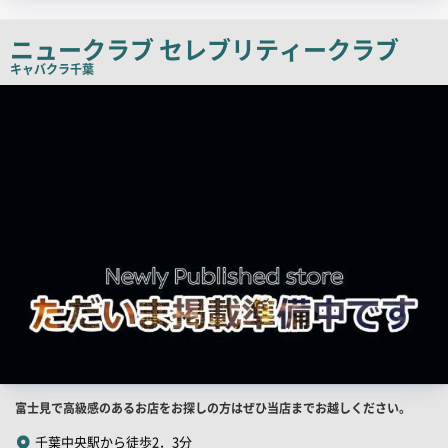
ッ
チ
ニュークラブ セレブリティークラブ
コ
キャバクラ
千葉
ピ
店
ー
舗
PR
画
像
店
富士見で高級感のあるお店をお探しの方はぜひ当店までお越しください。
舗
千葉中央駅から徒歩2．3分