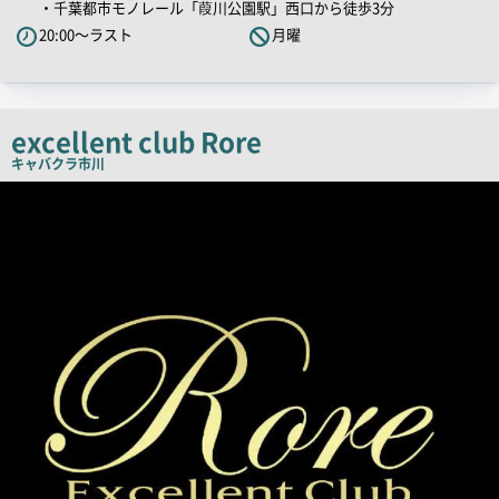
・千葉都市モノレール「葭川公園駅」西口から徒歩3分
ャ
20:00～ラスト
月曜
ッ
チ
コ
ピ
excellent club Rore
ー
キャバクラ
市川
店
舗
PR
画
像