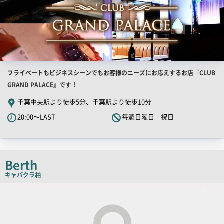
店
プライベートもビジネスシーンでもお客様のニーズにお応えするお店『CLUB
舗
GRAND PALACE』です！
PR
千葉中央駅より徒歩5分、千葉駅より徒歩10分
キ
20:00～LAST
毎週日曜日 祝日
ャ
ッ
チ
コ
Berth
ピ
キャバクラ
柏
ー
店
舗
PR
画
像