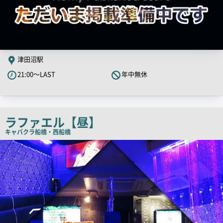
津田沼駅
21:00～LAST
年中無休
ラファエル【昼】
キャバクラ
船橋・西船橋
店
舗
PR
画
像