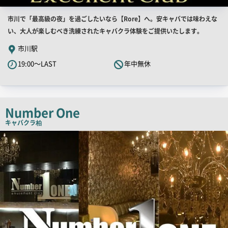
店
市川で「最高級の夜」を過ごしたいなら【Rore】へ。安キャバでは味わえな
舗
い、大人が楽しむべき洗練されたキャバクラ体験をご提供いたします。
PR
市川駅
キ
19:00～LAST
年中無休
ャ
ッ
チ
コ
Number One
ピ
キャバクラ
柏
ー
店
舗
PR
画
像