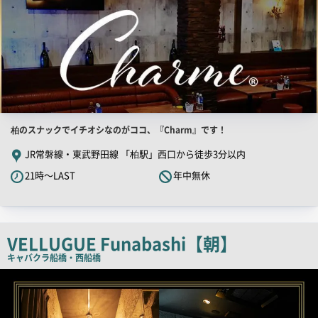
店
柏のスナックでイチオシなのがココ、『Charm』です！
舗
JR常磐線・東武野田線 「柏駅」西口から徒歩3分以内
PR
21時～LAST
年中無休
キ
ャ
ッ
チ
VELLUGUE Funabashi【朝】
コ
キャバクラ
船橋・西船橋
ピ
店
舗
ー
PR
画
像