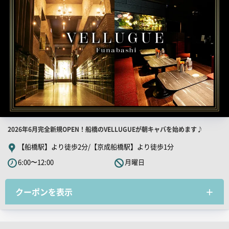
店
2026年6月完全新規OPEN！船橋のVELLUGUEが朝キャバを始めます♪
舗
【船橋駅】より徒歩2分/【京成船橋駅】より徒歩1分
PR
6:00〜12:00
月曜日
キ
ャ
クーポンを表示
ッ
チ
コ
ピ