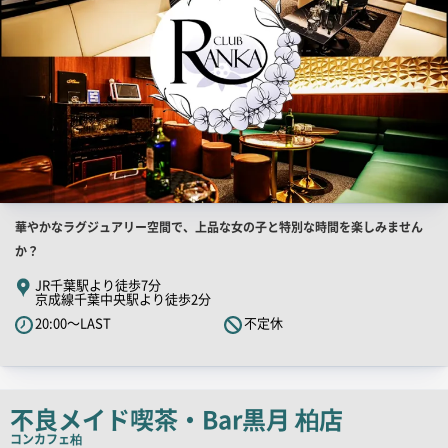
店
華やかなラグジュアリー空間で、上品な女の子と特別な時間を楽しみません
舗
か？
PR
JR千葉駅より徒歩7分
京成線千葉中央駅より徒歩2分
キ
20:00～LAST
不定休
ャ
ッ
チ
コ
不良メイド喫茶・Bar黒月 柏店
ピ
コンカフェ
柏
ー