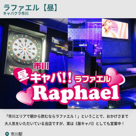
コ
ラファエル【昼】
ピ
キャバクラ
市川
ー
店
舗
PR
画
像
店
「市川エリアで朝から飲むならラファエル！」ということで、おかげさまで
舗
大人気をいただいている当店ですが、実は《昼キャバ》としても営業中！
PR
市川駅