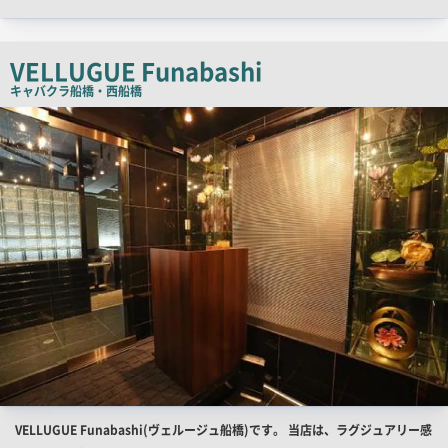
ャ
ッ
チ
VELLUGUE Funabashi
コ
キャバクラ
船橋・西船橋
ピ
店
舗
ー
PR
画
像
店
VELLUGUE Funabashi(ヴェルージュ船橋)です。 当店は、ラグジュアリー感