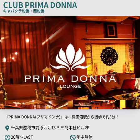
CLUB PRIMA DONNA
ー
キャバクラ
船橋・西船橋
店
舗
PR
画
像
店
『PRIMA DONNA(プリマドンナ)』は、津田沼駅から徒歩で約3分！
舗
千葉県船橋市前原西2-13-5 三商本社ビル2F
PR
20時～LAST
年中無休
キ