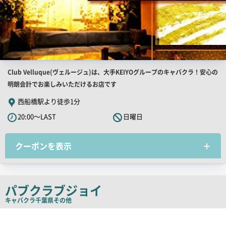
店
Club Velluque(ヴェルージュ)は、大手KEIYOグループのキャバクラ！安心の
舗
明朗会計でお楽しみいただけるお店です
PR
西船橋駅より徒歩1分
キ
20:00～LAST
日曜日
ャ
ッ
クーポンを表示
チ
コ
ピ
ー
パブクラブジョイ
キャバクラ
千葉県その他
店
舗
PR