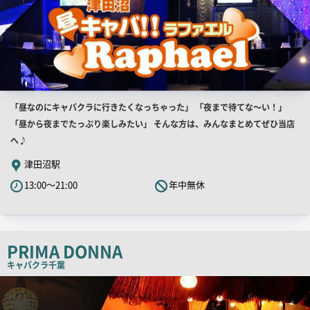
店
「昼なのにキャバクラに行きたくなっちゃった」 「夜まで待てな～い！」
舗
「昼から夜までたっぷり楽しみたい」 そんな方は、みんなまとめてぜひ当店
PR
へ♪
キ
津田沼駅
ャ
13:00～21:00
年中無休
ッ
チ
コ
ピ
PRIMA DONNA
ー
キャバクラ
千葉
店
舗
PR
画