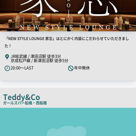
店
「NEW STYLE LOUNGE 家忘」はとにかく内装にこだわらせていただきまし
舗
た！
PR
JR総武線 / 津田沼駅 徒歩3分
京成松戸線 / 新津田沼駅 徒歩5分
キ
20:00～LAST
年中無休
ャ
ッ
チ
コ
Teddy&Co
ピ
ガールズバー
船橋・西船橋
ー
店
舗
PR
画
像