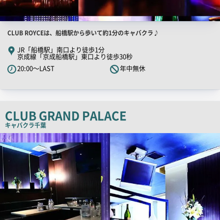
店
CLUB ROYCEは、船橋駅から歩いて約1分のキャバクラ♪
舗
JR「船橋駅」南口より徒歩1分
京成線「京成船橋駅」東口より徒歩30秒
PR
20:00～LAST
年中無休
キ
ャ
ッ
チ
CLUB GRAND PALACE
コ
キャバクラ
千葉
ピ
店
ー
舗
PR
画
像