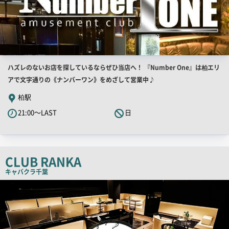
店
ハズレのないお店を探しているならぜひ当店へ！ 『Number One』は柏エリ
舗
アで文字通りの《ナンバーワン》をめざして営業中♪
PR
柏駅
キ
21:00～LAST
日
ャ
ッ
チ
コ
CLUB RANKA
ピ
キャバクラ
千葉
ー
店
舗
PR
画
像