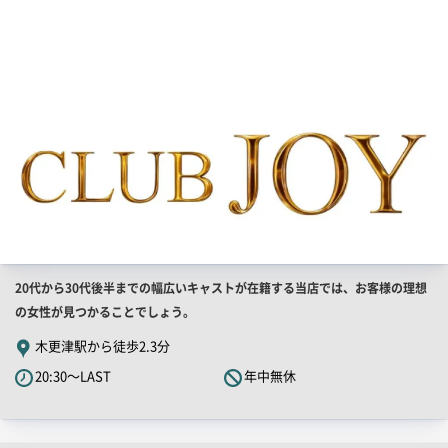
画
像
店
20代から30代後半までの幅広いキャストが在籍する当店では、お客様の理想
舗
の女性が見つかることでしょう。
PR
木更津駅から徒歩2.3分
キ
20:30～LAST
年中無休
ャ
ッ
チ