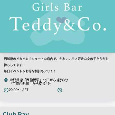
店
西船橋のピカピカでキュートな店内で、かわいいモノ好きな女の子たちがお
舗
待ちしてます！
PR
毎日イベント＆お得な割引もアリ！！
キ
JR総武線「西船橋駅」北口から徒歩3分
「京成西船駅」から徒歩4分
ャ
20:00～LAST
ッ
チ
コ
ピ
Club Ray
ー