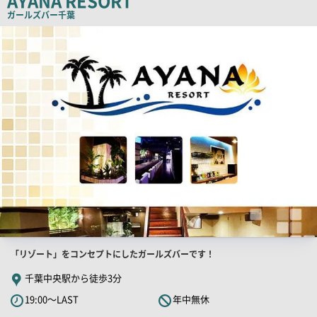
AYANA RESORT
ー
ガールズバー
千葉
店
舗
PR
画
像
店
「リゾート」をコンセプトにしたガールズバーです！
舗
千葉中央駅から徒歩3分
PR
19:00～LAST
年中無休
キ