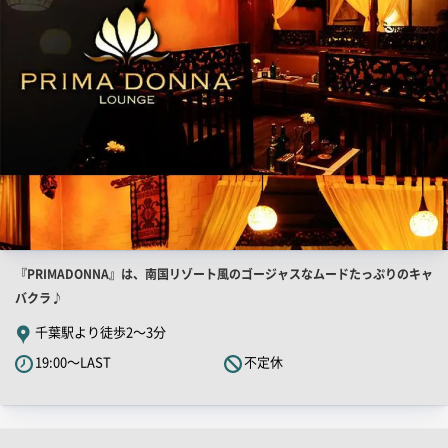
像
店
『PRIMADONNA』は、南国リゾート風のゴージャスなムードたっぷりのキャ
舗
バクラ♪
PR
千葉駅より徒歩2～3分
キ
19:00～LAST
不定休
ャ
ッ
チ
コ