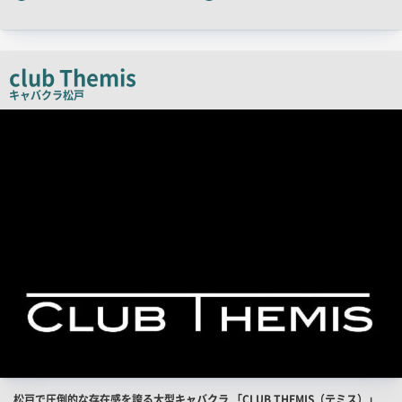
ャ
ッ
チ
club Themis
コ
キャバクラ
松戸
ピ
店
舗
ー
PR
画
像
店
松戸で圧倒的な存在感を誇る大型キャバクラ 「CLUB THEMIS（テミス）」