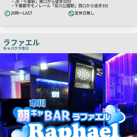
・JR「千葉駅」南口から徒歩10分
ャ
・千葉都市モノレール「葭川公園駅」西口から徒歩3分
ッ
20時～LAST
定休日無し
チ
コ
ピ
ー
ラファエル
キャバクラ
市川
店
舗
PR
画
像