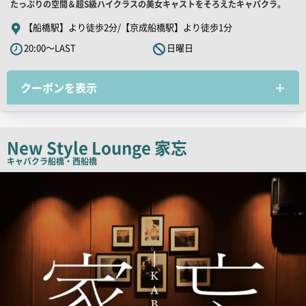
舗
たっぷりの空間＆超S級ハイクラスの美女キャストをそろえたキャバクラ。
PR
【船橋駅】より徒歩2分/【京成船橋駅】より徒歩1分
キ
20:00～LAST
日曜日
ャ
ッ
クーポンを表示
チ
コ
ピ
ー
New Style Lounge 家忘
キャバクラ
船橋・西船橋
店
舗
PR
画
像