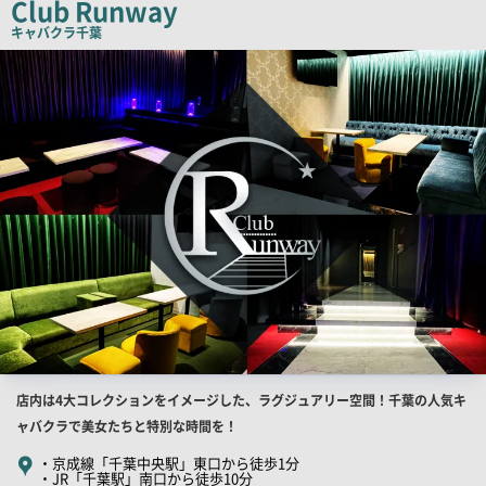
Club Runway
ピ
キャバクラ
千葉
ー
店
舗
PR
画
像
店
店内は4大コレクションをイメージした、ラグジュアリー空間！千葉の人気キ
舗
ャバクラで美女たちと特別な時間を！
PR
・京成線「千葉中央駅」東口から徒歩1分
・JR「千葉駅」南口から徒歩10分
キ