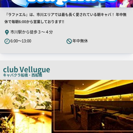
店
『ラファエル』は、市川エリアでは最も長く愛されている朝キャバ！ 年中無
舗
休で毎朝6:00から営業しております!!
PR
市川駅から徒歩３～４分
キ
6:00～13:00
年中無休
ャ
ッ
チ
コ
club Vellugue
ピ
キャバクラ
船橋・西船橋
ー
店
舗
PR
画
像