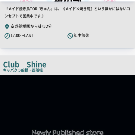
店
『メイド焼き鳥TORI’きゅん』は、《メイド×焼き鳥》というほかにはないコ
舗
ンセプトで営業中です♪
PR
京成船橋駅から徒歩2分
キ
17:00～LAST
年中無休
ャ
ッ
チ
コ
Club Shine
ピ
キャバクラ
船橋・西船橋
ー
店
舗
PR
画
像