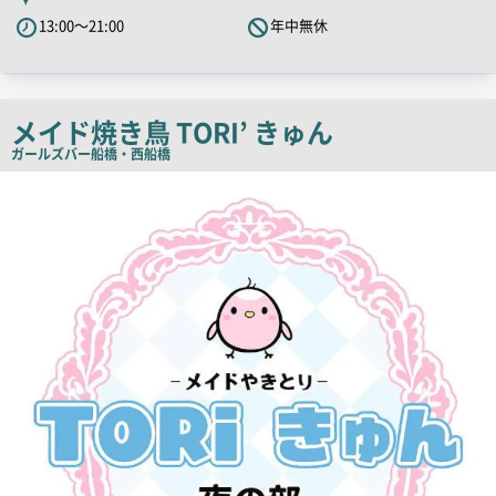
キ
13:00～21:00
年中無休
ャ
ッ
チ
コ
メイド焼き鳥 TORI’ きゅん
ピ
ガールズバー
船橋・西船橋
ー
店
舗
PR
画
像