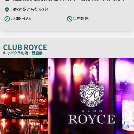
舗
JR松戸駅から徒歩2分
PR
20:00～LAST
年中無休
キ
ャ
ッ
チ
CLUB ROYCE
コ
キャバクラ
船橋・西船橋
ピ
店
舗
ー
PR
画
像