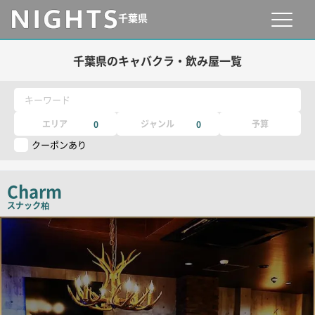
千葉県
千葉県のキャバクラ・飲み屋一覧
キーワード
エリア
ジャンル
予算
0
0
クーポンあり
Charm
スナック
柏
店
舗
PR
画
像