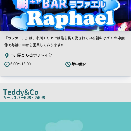
店
『ラファエル』は、市川エリアでは最も長く愛されている朝キャバ！ 年中無
舗
休で毎朝6:00から営業しております!!
PR
市川駅から徒歩３～４分
キ
6:00～13:00
年中無休
ャ
ッ
チ
コ
Teddy&Co
ピ
ガールズバー
船橋・西船橋
ー
店
舗
PR
画
像