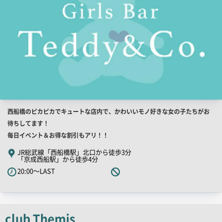
店
西船橋のピカピカでキュートな店内で、かわいいモノ好きな女の子たちがお
舗
待ちしてます！
PR
毎日イベント＆お得な割引もアリ！！
キ
JR総武線「西船橋駅」北口から徒歩3分
「京成西船駅」から徒歩4分
ャ
20:00～LAST
ッ
チ
コ
ピ
club Themis
ー