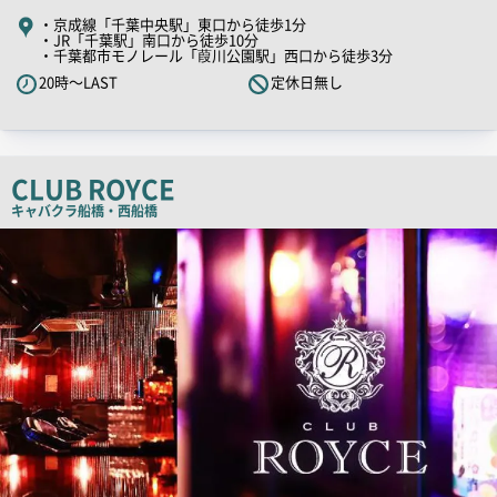
キ
・京成線「千葉中央駅」東口から徒歩1分
・JR「千葉駅」南口から徒歩10分
ャ
・千葉都市モノレール「葭川公園駅」西口から徒歩3分
ッ
20時～LAST
定休日無し
チ
コ
ピ
ー
CLUB ROYCE
キャバクラ
船橋・西船橋
店
舗
PR
画
像