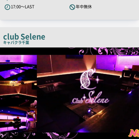
キ
17:00～LAST
年中無休
ャ
ッ
チ
コ
club Selene
ピ
キャバクラ
千葉
ー
店
舗
PR
画
像