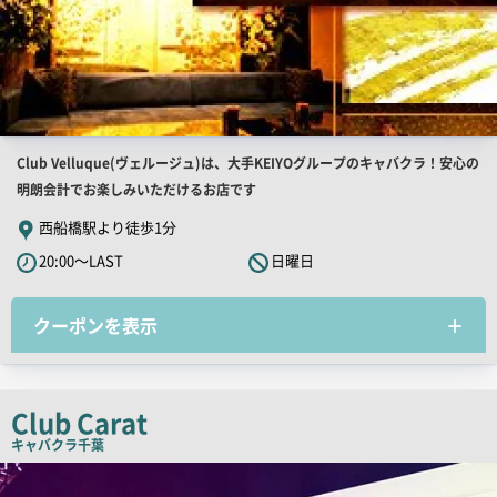
店
Club Velluque(ヴェルージュ)は、大手KEIYOグループのキャバクラ！安心の
舗
明朗会計でお楽しみいただけるお店です
PR
西船橋駅より徒歩1分
キ
20:00～LAST
日曜日
ャ
ッ
クーポンを表示
チ
コ
ピ
ー
Club Carat
キャバクラ
千葉
店
舗