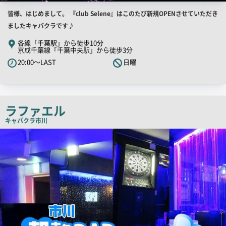
店
皆様、はじめまして。 『club Selene』はこのたび新規OPENさせていただき
舗
ましたキャバクラです♪
PR
各線「千葉駅」から徒歩10分
京成千葉線「千葉中央駅」から徒歩3分
キ
20:00～LAST
日曜
ャ
ッ
チ
コ
ラファエル
ピ
キャバクラ
市川
ー
店
舗
PR
画
像