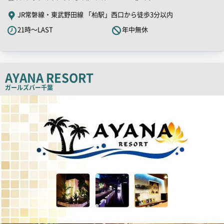
舗
JR常磐線・東武野田線 「柏駅」西口から徒歩3分以内
PR
21時～LAST
年中無休
キ
ャ
ッ
チ
AYANA RESORT
コ
ガールズバー
千葉
ピ
店
舗
ー
PR
画
像