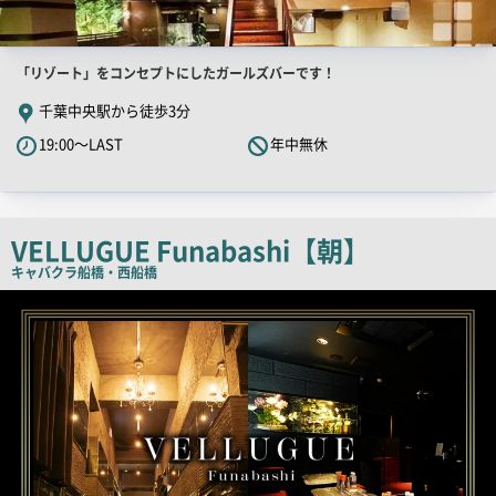
店
「リゾート」をコンセプトにしたガールズバーです！
舗
千葉中央駅から徒歩3分
PR
19:00～LAST
年中無休
キ
ャ
ッ
チ
VELLUGUE Funabashi【朝】
コ
キャバクラ
船橋・西船橋
ピ
店
舗
ー
PR
画
像