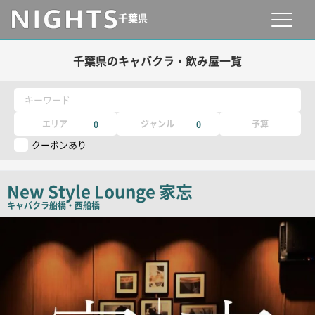
千葉県
千葉県のキャバクラ・飲み屋一覧
キーワード
エリア
ジャンル
予算
0
0
クーポンあり
New Style Lounge 家忘
キャバクラ
船橋・西船橋
店
舗
PR
画
像