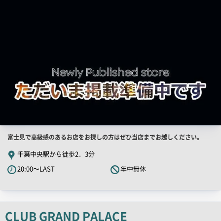
画
像
店
富士見で高級感のあるお店をお探しの方はぜひ当店までお越しください。
舗
千葉中央駅から徒歩2．3分
PR
20:00～LAST
年中無休
キ
ャ
ッ
チ
CLUB GRAND PALACE
コ