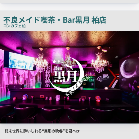
ッ
チ
不良メイド喫茶・Bar黒月 柏店
コ
コンカフェ
柏
ピ
検
索
ー
結
果
一
覧
用
画
像
店
終末世界に酔いしれる“異形の晩餐”を君へ🍺
舗