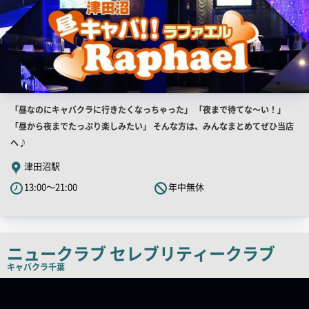
店
「昼なのにキャバクラに行きたくなっちゃった」 「夜まで待てな～い！」
舗
「昼から夜までたっぷり楽しみたい」 そんな方は、みんなまとめてぜひ当店
PR
へ♪
キ
津田沼駅
ャ
13:00～21:00
年中無休
ッ
チ
コ
ピ
ニュークラブ セレブリティークラブ
ー
キャバクラ
千葉
店
舗
PR