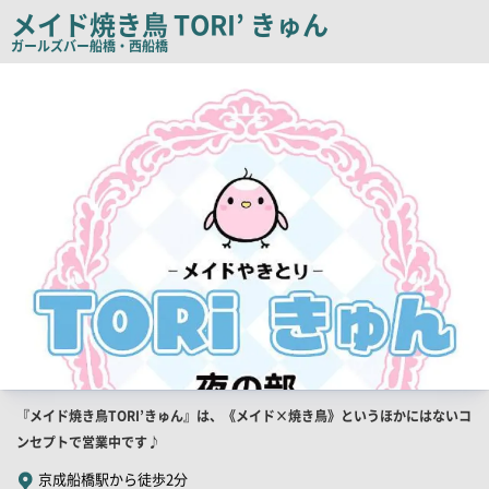
コ
メイド焼き鳥 TORI’ きゅん
ピ
ガールズバー
船橋・西船橋
ー
店
舗
PR
画
像
店
『メイド焼き鳥TORI’きゅん』は、《メイド×焼き鳥》というほかにはないコ
舗
ンセプトで営業中です♪
PR
京成船橋駅から徒歩2分