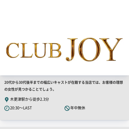
画
像
店
20代から30代後半までの幅広いキャストが在籍する当店では、お客様の理想
舗
の女性が見つかることでしょう。
PR
木更津駅から徒歩2.3分
キ
20:30～LAST
年中無休
ャ
ッ
チ