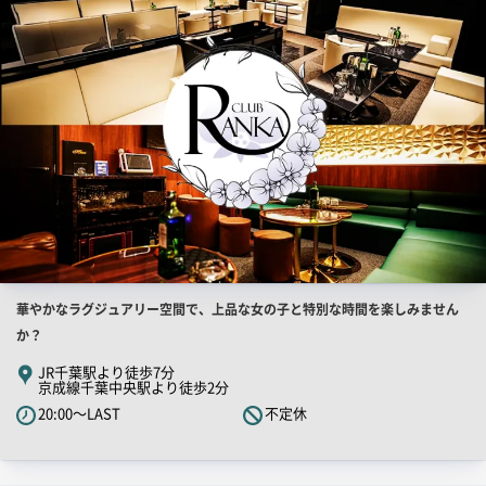
画
像
店
華やかなラグジュアリー空間で、上品な女の子と特別な時間を楽しみません
舗
か？
PR
JR千葉駅より徒歩7分
京成線千葉中央駅より徒歩2分
キ
20:00～LAST
不定休
ャ
ッ
チ