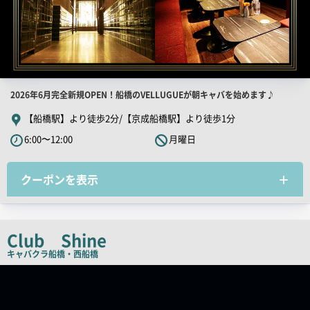
店
2026年6月完全新規OPEN！船橋のVELLUGUEが朝キャバを始めます♪
舗
【船橋駅】より徒歩2分/【京成船橋駅】より徒歩1分
PR
6:00〜12:00
月曜日
キ
ャ
クーポンを表示
ッ
チ
コ
ピ
Club Shine
ー
キャバクラ
船橋・西船橋
店
舗
PR
画
像