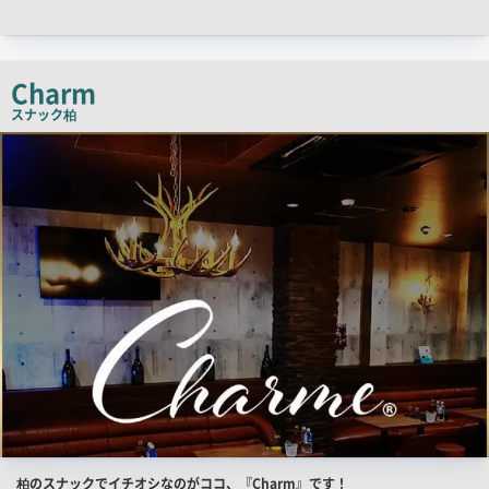
ッ
チ
コ
Charm
ピ
スナック
柏
ー
店
舗
PR
画
像
店
柏のスナックでイチオシなのがココ、『Charm』です！