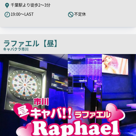
PR
千葉駅より徒歩2～3分
キ
19:00～LAST
不定休
ャ
ッ
チ
コ
ラファエル【昼】
ピ
キャバクラ
市川
ー
店
舗
PR
画
像