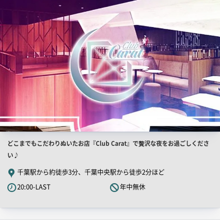
PR
画
像
店
どこまでもこだわりぬいたお店『Club Carat』で贅沢な夜をお過ごしくださ
舗
い♪
PR
千葉駅から約徒歩3分、千葉中央駅から徒歩2分ほど
キ
20:00-LAST
年中無休
ャ
ッ
チ