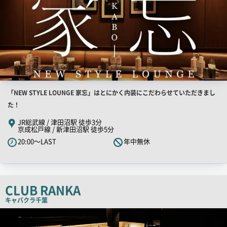
店
「NEW STYLE LOUNGE 家忘」はとにかく内装にこだわらせていただきまし
舗
た！
PR
JR総武線 / 津田沼駅 徒歩3分
京成松戸線 / 新津田沼駅 徒歩5分
キ
20:00～LAST
年中無休
ャ
ッ
チ
コ
CLUB RANKA
ピ
キャバクラ
千葉
ー
店
舗
PR