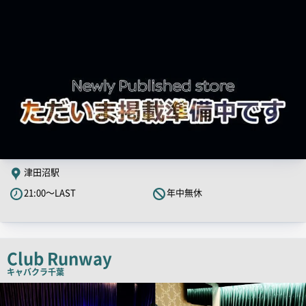
津田沼駅
21:00～LAST
年中無休
Club Runway
キャバクラ
千葉
店
舗