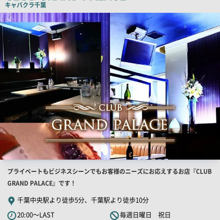
キャバクラ
千葉
ピ
店
舗
ー
PR
画
像
店
プライベートもビジネスシーンでもお客様のニーズにお応えするお店『CLUB
舗
GRAND PALACE』です！
PR
千葉中央駅より徒歩5分、千葉駅より徒歩10分
キ
20:00～LAST
毎週日曜日 祝日
ャ