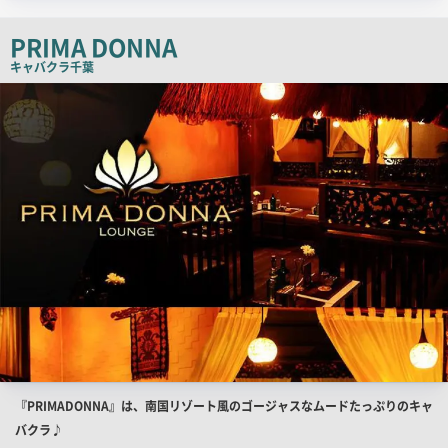
コ
ピ
PRIMA DONNA
ー
キャバクラ
千葉
店
舗
PR
画
像
店
『PRIMADONNA』は、南国リゾート風のゴージャスなムードたっぷりのキャ
舗
バクラ♪