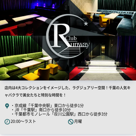
PR
画
像
店
店内は4大コレクションをイメージした、ラグジュアリー空間！千葉の人気キ
舗
ャバクラで美女たちと特別な時間を！
PR
・京成線「千葉中央駅」東口から徒歩1分
・JR「千葉駅」南口から徒歩10分
キ
・千葉都市モノレール「葭川公園駅」西口から徒歩3分
ャ
20:00～ラスト
月曜
ッ
チ