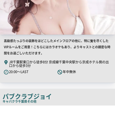
店
高級感たっぷりの装飾をほどこしたメインフロアの他に、特に贅を尽くした
舗
VIPルームをご用意！こちらにはカラオケもあり、よりキャストとの親密な時
PR
間をお過ごしいただけます。
キ
JR千葉駅東口から徒歩8分 京成線千葉中央駅から京成ホテル側の出
口から徒歩3分
ャ
20:00～LAST
年中無休
ッ
チ
コ
ピ
パブクラブジョイ
ー
キャバクラ
千葉県その他
店
舗
PR