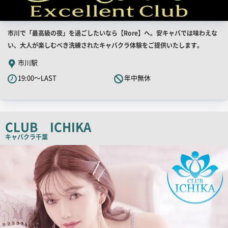
店
市川で「最高級の夜」を過ごしたいなら【Rore】へ。安キャバでは味わえな
舗
い、大人が楽しむべき洗練されたキャバクラ体験をご提供いたします。
PR
市川駅
キ
19:00～LAST
年中無休
ャ
ッ
チ
コ
CLUB ICHIKA
ピ
キャバクラ
千葉
ー
店
舗
PR
画
像