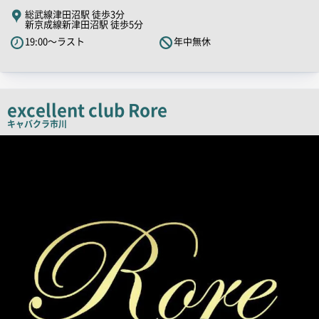
キ
総武線津田沼駅 徒歩3分
新京成線新津田沼駅 徒歩5分
ャ
19:00～ラスト
年中無休
ッ
チ
コ
ピ
excellent club Rore
ー
キャバクラ
市川
店
舗
PR
画
像