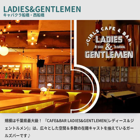
コ
LADIES&GENTLEMEN
ピ
キャバクラ
船橋・西船橋
ー
店
舗
PR
画
像
店
規模は千葉県最大級！ 『CAFE&BAR LADIES&GENTLEMEN(レディース＆ジ
舗
ェントルメン)』は、広々とした空間＆多数の在籍キャストを揃えているガー
PR
ルズバーです♪