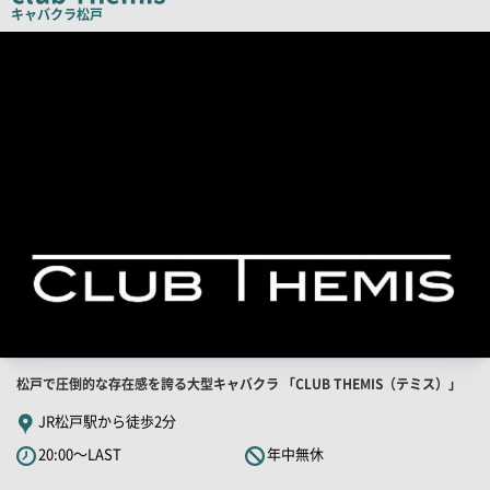
キャバクラ
松戸
店
舗
PR
画
像
店
松戸で圧倒的な存在感を誇る大型キャバクラ 「CLUB THEMIS（テミス）」
舗
JR松戸駅から徒歩2分
PR
20:00～LAST
年中無休
キ
ャ