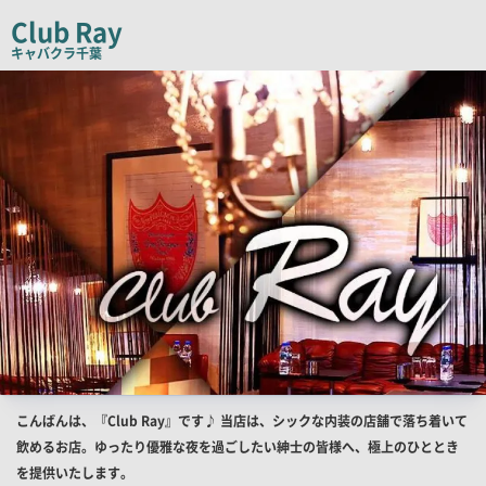
コ
Club Ray
ピ
キャバクラ
千葉
ー
店
舗
PR
画
像
店
こんばんは、『Club Ray』です♪ 当店は、シックな内装の店舗で落ち着いて
舗
飲めるお店。ゆったり優雅な夜を過ごしたい紳士の皆様へ、極上のひととき
PR
を提供いたします。