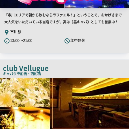
店
「市川エリアで朝から飲むならラファエル！」ということで、おかげさまで
舗
大人気をいただいている当店ですが、実は《昼キャバ》としても営業中！
PR
市川駅
キ
13:00～21:00
年中無休
ャ
ッ
チ
コ
club Vellugue
ピ
キャバクラ
船橋・西船橋
ー
店
舗
PR
画
像