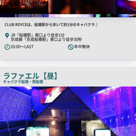
店
CLUB ROYCEは、船橋駅から歩いて約1分のキャバクラ♪
舗
JR「船橋駅」南口より徒歩1分
京成線「京成船橋駅」東口より徒歩30秒
PR
20:00～LAST
年中無休
キ
ャ
ッ
チ
ラファエル【昼】
コ
キャバクラ
船橋・西船橋
ピ
店
ー
舗
PR
画
像