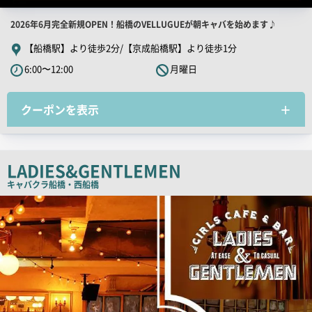
店
2026年6月完全新規OPEN！船橋のVELLUGUEが朝キャバを始めます♪
舗
【船橋駅】より徒歩2分/【京成船橋駅】より徒歩1分
PR
6:00〜12:00
月曜日
キ
ャ
クーポンを表示
ッ
チ
コ
ピ
LADIES&GENTLEMEN
ー
キャバクラ
船橋・西船橋
店
舗
PR
画
像