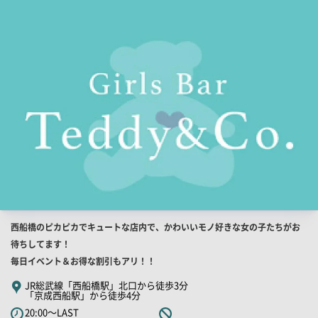
店
舗
PR
画
像
店
西船橋のピカピカでキュートな店内で、かわいいモノ好きな女の子たちがお
舗
待ちしてます！
PR
毎日イベント＆お得な割引もアリ！！
キ
JR総武線「西船橋駅」北口から徒歩3分
「京成西船駅」から徒歩4分
ャ
20:00～LAST
ッ