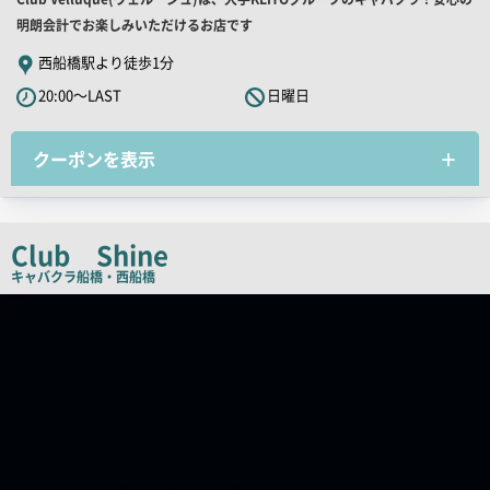
舗
明朗会計でお楽しみいただけるお店です
PR
西船橋駅より徒歩1分
キ
20:00～LAST
日曜日
ャ
ッ
クーポンを表示
チ
コ
ピ
ー
Club Shine
キャバクラ
船橋・西船橋
店
舗
PR
画
像