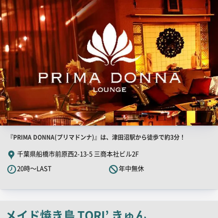
画
像
店
『PRIMA DONNA(プリマドンナ)』は、津田沼駅から徒歩で約3分！
舗
千葉県船橋市前原西2-13-5 三商本社ビル2F
PR
20時～LAST
年中無休
キ
ャ
ッ
チ
メイド焼き鳥 TORI’ きゅん