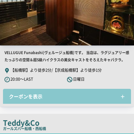
店
VELLUGUE Funabashi(ヴェルージュ船橋)です。 当店は、ラグジュアリー感
舗
たっぷりの空間＆超S級ハイクラスの美女キャストをそろえたキャバクラ。
PR
【船橋駅】より徒歩2分/【京成船橋駅】より徒歩1分
キ
20:00～LAST
日曜日
ャ
ッ
クーポンを表示
チ
コ
ピ
ー
Teddy&Co
ガールズバー
船橋・西船橋