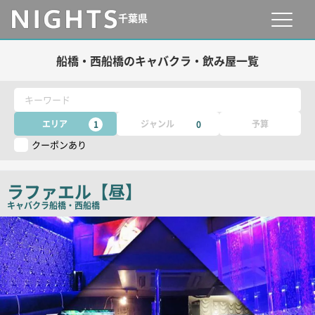
千葉県
船橋・西船橋のキャバクラ・飲み屋一覧
キーワード
エリア
ジャンル
予算
1
0
クーポンあり
ラファエル【昼】
キャバクラ
船橋・西船橋
店
舗
PR
画
像