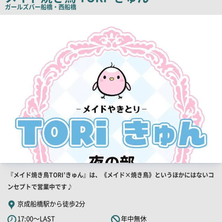
コ
ガールズバー
船橋・西船橋
ピ
店
舗
ー
PR
画
像
店
『メイド焼き鳥TORI’きゅん』は、《メイド×焼き鳥》というほかにはないコ
舗
ンセプトで営業中です♪
PR
京成船橋駅から徒歩2分
キ
17:00～LAST
年中無休