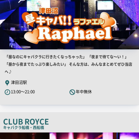
店
「昼なのにキャバクラに行きたくなっちゃった」 「夜まで待てな～い！」
舗
「昼から夜までたっぷり楽しみたい」 そんな方は、みんなまとめてぜひ当店
PR
へ♪
キ
津田沼駅
ャ
13:00～21:00
年中無休
ッ
チ
コ
ピ
CLUB ROYCE
ー
キャバクラ
船橋・西船橋
店
舗