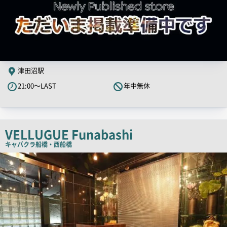
津田沼駅
21:00～LAST
年中無休
VELLUGUE Funabashi
キャバクラ
船橋・西船橋
店
舗
PR
画
像