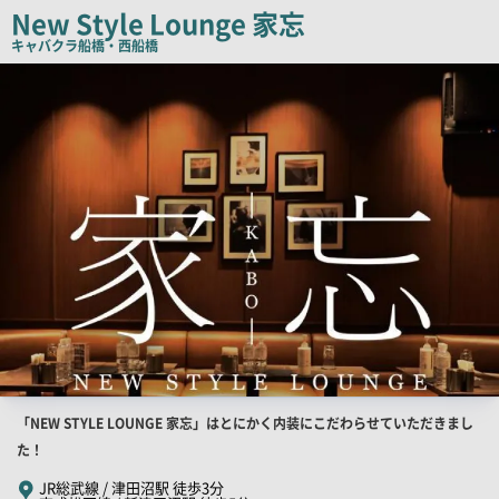
New Style Lounge 家忘
コ
キャバクラ
船橋・西船橋
ピ
店
ー
舗
PR
画
像
店
「NEW STYLE LOUNGE 家忘」はとにかく内装にこだわらせていただきまし
舗
た！
PR
JR総武線 / 津田沼駅 徒歩3分