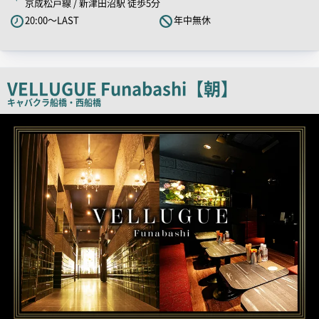
京成松戸線 / 新津田沼駅 徒歩5分
キ
20:00～LAST
年中無休
ャ
ッ
チ
コ
VELLUGUE Funabashi【朝】
ピ
キャバクラ
船橋・西船橋
ー
店
舗
PR
画
像