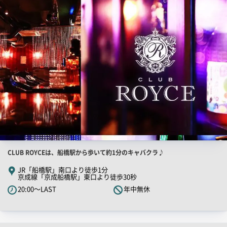
PR
画
像
店
CLUB ROYCEは、船橋駅から歩いて約1分のキャバクラ♪
舗
JR「船橋駅」南口より徒歩1分
京成線「京成船橋駅」東口より徒歩30秒
PR
20:00～LAST
年中無休
キ
ャ
ッ
チ