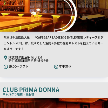
店
規模は千葉県最大級！ 『CAFE&BAR LADIES&GENTLEMEN(レディース＆ジ
舗
ェントルメン)』は、広々とした空間＆多数の在籍キャストを揃えているガー
PR
ルズバーです♪
キ
総武線津田沼駅 徒歩3分
新京成線新津田沼駅 徒歩5分
ャ
19:00～ラスト
年中無休
ッ
チ
コ
ピ
CLUB PRIMA DONNA
ー
キャバクラ
船橋・西船橋
店
舗
PR