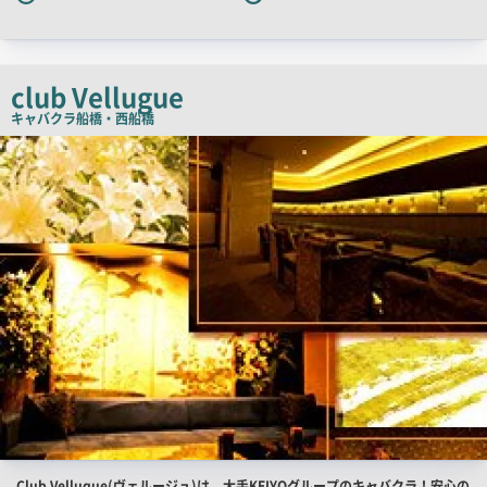
ャ
ッ
チ
コ
club Vellugue
ピ
キャバクラ
船橋・西船橋
ー
店
舗
PR
画
像
店
Club Velluque(ヴェルージュ)は、大手KEIYOグループのキャバクラ！安心の