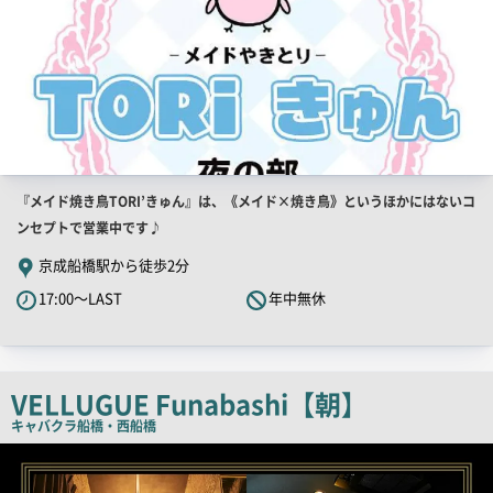
店
『メイド焼き鳥TORI’きゅん』は、《メイド×焼き鳥》というほかにはないコ
舗
ンセプトで営業中です♪
PR
京成船橋駅から徒歩2分
キ
17:00～LAST
年中無休
ャ
ッ
チ
コ
VELLUGUE Funabashi【朝】
ピ
キャバクラ
船橋・西船橋
ー
店
舗
PR