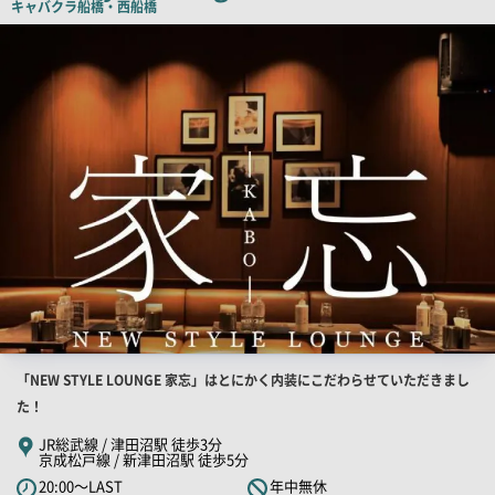
キャバクラ
船橋・西船橋
店
舗
PR
画
像
店
「NEW STYLE LOUNGE 家忘」はとにかく内装にこだわらせていただきまし
舗
た！
PR
JR総武線 / 津田沼駅 徒歩3分
京成松戸線 / 新津田沼駅 徒歩5分
キ
20:00～LAST
年中無休
ャ