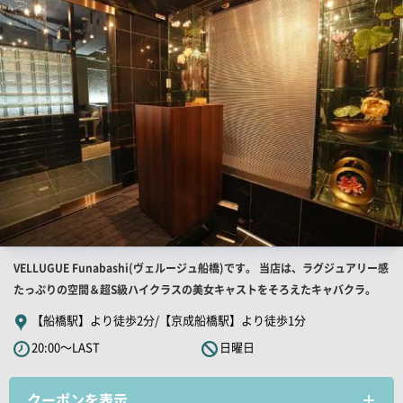
PR
画
像
店
VELLUGUE Funabashi(ヴェルージュ船橋)です。 当店は、ラグジュアリー感
舗
たっぷりの空間＆超S級ハイクラスの美女キャストをそろえたキャバクラ。
PR
【船橋駅】より徒歩2分/【京成船橋駅】より徒歩1分
キ
20:00～LAST
日曜日
ャ
ッ
クーポンを表示
チ