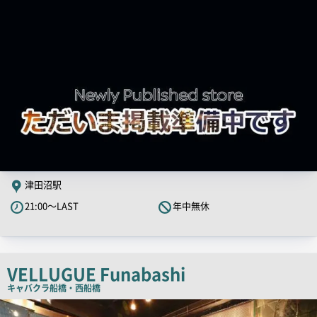
像
津田沼駅
21:00～LAST
年中無休
VELLUGUE Funabashi
キャバクラ
船橋・西船橋
店
舗