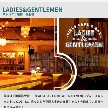
ピ
LADIES&GENTLEMEN
ー
キャバクラ
船橋・西船橋
店
舗
PR
画
像
店
規模は千葉県最大級！ 『CAFE&BAR LADIES&GENTLEMEN(レディース＆ジ
舗
ェントルメン)』は、広々とした空間＆多数の在籍キャストを揃えているガー
PR
ルズバーです♪