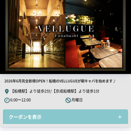
画
像
店
2026年6月完全新規OPEN！船橋のVELLUGUEが朝キャバを始めます♪
舗
【船橋駅】より徒歩2分/【京成船橋駅】より徒歩1分
PR
6:00〜12:00
月曜日
キ
ャ
クーポンを表示
ッ
チ
コ