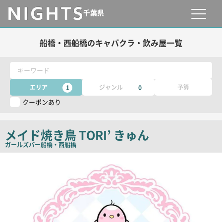
千葉県
船橋・西船橋のキャバクラ・飲み屋一覧
キーワード
エリア
ジャンル
予算
1
0
クーポンあり
メイド焼き鳥 TORI’ きゅん
ガールズバー
船橋・西船橋
店
舗
PR
画
像