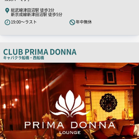
キ
総武線津田沼駅 徒歩3分
新京成線新津田沼駅 徒歩5分
ャ
19:00～ラスト
年中無休
ッ
チ
コ
ピ
CLUB PRIMA DONNA
ー
キャバクラ
船橋・西船橋
店
舗
PR
画
像