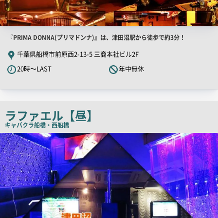
店
『PRIMA DONNA(プリマドンナ)』は、津田沼駅から徒歩で約3分！
舗
千葉県船橋市前原西2-13-5 三商本社ビル2F
PR
20時～LAST
年中無休
キ
ャ
ッ
チ
ラファエル【昼】
コ
キャバクラ
船橋・西船橋
ピ
店
舗
ー
PR
画
像