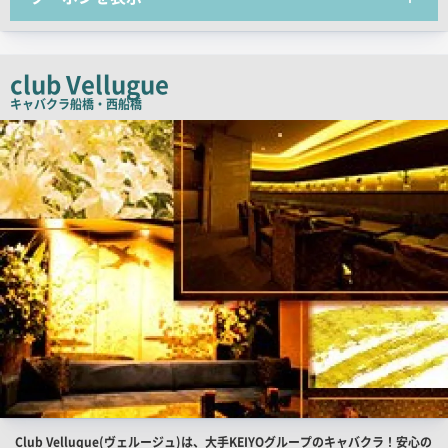
コ
ピ
ー
club Vellugue
キャバクラ
船橋・西船橋
店
舗
PR
画
像
店
Club Velluque(ヴェルージュ)は、大手KEIYOグループのキャバクラ！安心の