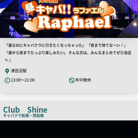
店
「昼なのにキャバクラに行きたくなっちゃった」 「夜まで待てな～い！」
舗
「昼から夜までたっぷり楽しみたい」 そんな方は、みんなまとめてぜひ当店
PR
へ♪
キ
津田沼駅
ャ
13:00～21:00
年中無休
ッ
チ
コ
ピ
Club Shine
ー
キャバクラ
船橋・西船橋
店
舗
PR
画