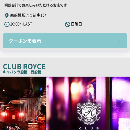
舗
明朗会計でお楽しみいただけるお店です
PR
西船橋駅より徒歩1分
キ
20:00～LAST
日曜日
ャ
ッ
クーポンを表示
チ
コ
ピ
ー
CLUB ROYCE
キャバクラ
船橋・西船橋
店
舗
PR
画
像