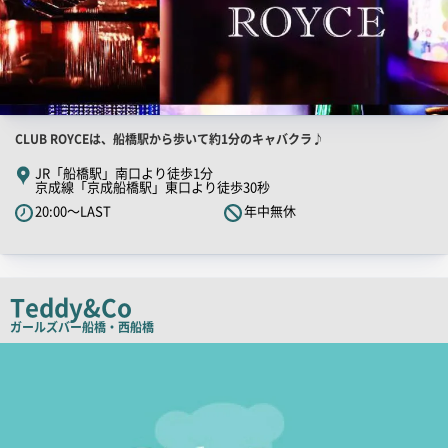
店
CLUB ROYCEは、船橋駅から歩いて約1分のキャバクラ♪
舗
JR「船橋駅」南口より徒歩1分
京成線「京成船橋駅」東口より徒歩30秒
PR
20:00～LAST
年中無休
キ
ャ
ッ
チ
Teddy&Co
コ
ガールズバー
船橋・西船橋
ピ
店
ー
舗
PR
画
像