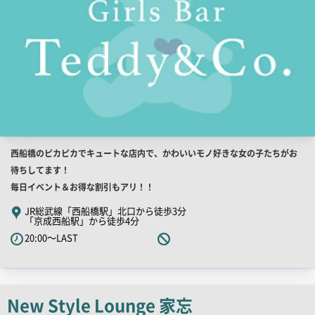
店
西船橋のピカピカでキュートな店内で、かわいいモノ好きな女の子たちがお
舗
待ちしてます！
PR
毎日イベント＆お得な割引もアリ！！
キ
JR総武線「西船橋駅」北口から徒歩3分
「京成西船駅」から徒歩4分
ャ
20:00～LAST
ッ
チ
コ
ピ
New Style Lounge 家忘
ー