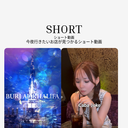
SHORT
ショート動画
今夜行きたいお店が見つかるショート動画
動
動
画
画
フ
フ
ァ
ァ
イ
イ
ル
ル