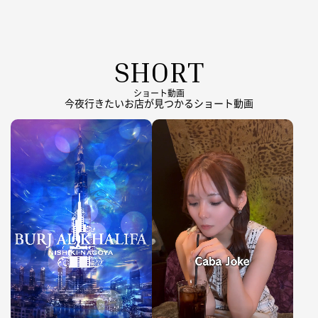
SHORT
ショート動画
今夜行きたいお店が見つかるショート動画
動
動
画
画
フ
フ
ァ
ァ
イ
イ
ル
ル