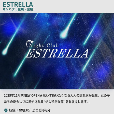
ESTRELLA
コ
キャバクラ
豊川・豊橋
ピ
店
舗
ー
PR
画
像
店
2025年11月末NEW OPEN★思わず通いたくなる大人の隠れ家が誕生。女の子
舗
たちの愛らしさに癒やされる“少し特別な夜”をお届けします。
PR
各線「豊橋駅」より徒歩6分
キ