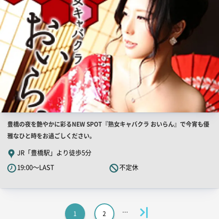
店
豊橋の夜を艶やかに彩るNEW SPOT『熟女キャバクラ おいらん』で今宵も優
舗
雅なひと時をお過ごしください。
PR
JR「豊橋駅」より徒歩5分
キ
19:00～LAST
不定休
ャ
ッ
チ
コ
1
2
ピ