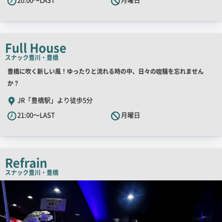
ャ
ッ
チ
コ
Full House
ピ
スナック
豊川・豊橋
ー
店
豊橋に吹く新しい風！ゆったりと流れる時の中、日々の喧騒を忘れません
舗
か？
PR
JR「豊橋駅」より徒歩5分
キ
21:00～LAST
月曜日
ャ
ッ
チ
コ
Refrain
ピ
スナック
豊川・豊橋
ー
店
舗
PR
画
像