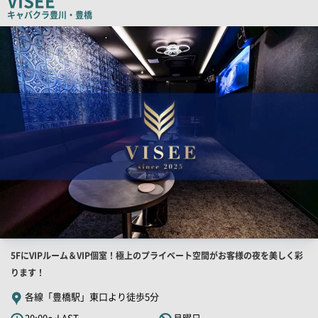
VISEE
コ
キャバクラ
豊川・豊橋
ピ
店
舗
ー
PR
画
像
店
5FにVIPルーム＆VIP個室！極上のプライベート空間がお客様の夜を美しく彩
舗
ります！
PR
各線「豊橋駅」東口より徒歩5分
キ
20:00～LAST
月曜日