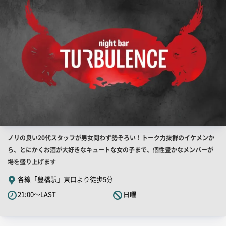
像
店
ノリの良い20代スタッフが男女問わず勢ぞろい！トーク力抜群のイケメンか
舗
ら、とにかくお酒が大好きなキュートな女の子まで、個性豊かなメンバーが
PR
場を盛り上げます
キ
各線「豊橋駅」東口より徒歩5分
ャ
21:00～LAST
日曜
ッ
チ
コ