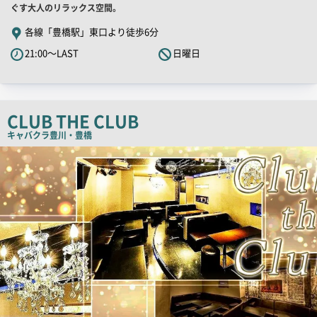
舗
ぐす大人のリラックス空間。
PR
各線「豊橋駅」東口より徒歩6分
キ
21:00～LAST
日曜日
ャ
ッ
チ
コ
CLUB THE CLUB
ピ
キャバクラ
豊川・豊橋
ー
店
舗
PR
画
像