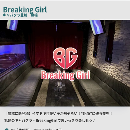
チ
Breaking Girl
コ
キャバクラ
豊川・豊橋
ピ
店
舗
ー
PR
画
像
店
【豊橋に新登場】イマドキ可愛い子が勢ぞろい！“記憶”に残る夜を！
舗
話題のキャバクラ・BreakingGirlで思いっきり楽しもう♪
PR