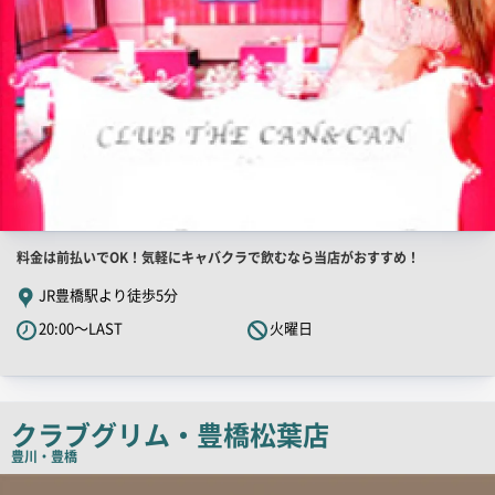
店
料金は前払いでOK！気軽にキャバクラで飲むなら当店がおすすめ！
舗
JR豊橋駅より徒歩5分
PR
20:00～LAST
火曜日
キ
ャ
ッ
チ
クラブグリム・豊橋松葉店
コ
豊川・豊橋
ピ
店