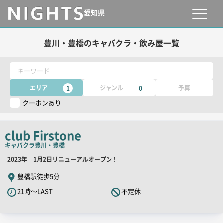
愛知県
豊川・豊橋のキャバクラ・飲み屋一覧
キーワード
エリア
ジャンル
予算
1
0
クーポンあり
club Firstone
キャバクラ
豊川・豊橋
店
2023年 1月2日リニューアルオープン！
舗
豊橋駅徒歩5分
PR
21時～LAST
不定休
キ
ャ
ッ