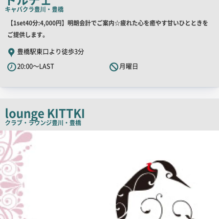
ー
キャバクラ
豊川・豊橋
店
【1set40分:4,000円】明朗会計でご案内☆疲れた心を癒やす甘いひとときを
舗
ご提供します。
PR
豊橋駅東口より徒歩3分
キ
20:00～LAST
月曜日
ャ
ッ
チ
コ
lounge KITTKI
ピ
クラブ・ラウンジ
豊川・豊橋
ー
店
舗
PR
画
像