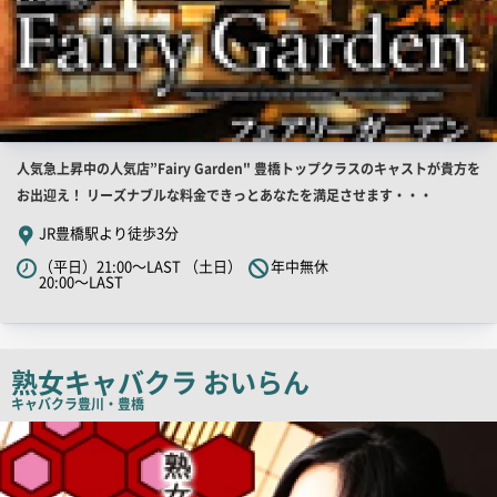
店
人気急上昇中の人気店”Fairy Garden" 豊橋トップクラスのキャストが貴方を
舗
お出迎え！ リーズナブルな料金できっとあなたを満足させます・・・
PR
JR豊橋駅より徒歩3分
キ
（平日）21:00～LAST （土日）
年中無休
ャ
20:00～LAST
ッ
チ
コ
熟女キャバクラ おいらん
ピ
キャバクラ
豊川・豊橋
ー
店
舗
PR
画
像