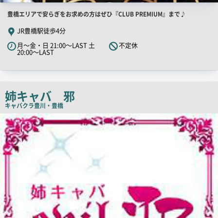
店
豊橋エリアで安らぎをお求めの方はぜひ『CLUB PREMIUM』まで♪
舗
JR豊橋駅徒歩4分
PR
月～金・日 21:00～LAST 土
不定休
キ
20:00～LAST
ャ
ッ
チ
姉キャバ 邪
コ
キャバクラ
豊川・豊橋
ピ
店
ー
舗
PR
画
像