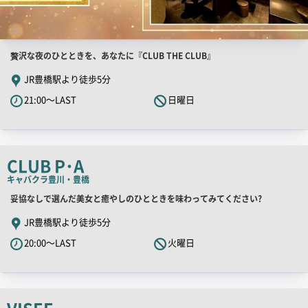
店
贅沢な夜のひとときを、あなたに『CLUB THE CLUB』
舗
JR豊橋駅より徒歩5分
PR
21:00～LAST
日曜日
キ
ャ
ッ
チ
CLUB P･A
コ
キャバクラ
豊川・豊橋
ピ
店
妥協なしで選んだ美女と癒やしのひとときを味わってみてください?
ー
舗
JR豊橋駅より徒歩5分
PR
20:00～LAST
火曜日
キ
ャ
ッ
チ