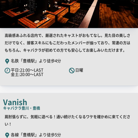
店
高級感あふれる店内で、厳選されたキャストがおもてなし。見た目の美しさ
舗
だけでなく、接客スキルにもこだわったメンバーが揃っており、常連の方は
PR
もちろん、キャバクラが初めての方でも安心してお楽しみいただけます。
キ
名鉄「豊橋駅」より徒歩4分
ャ
平日:21:00～LAST
日曜
ッ
金土:20:00～LAST
チ
コ
ピ
Vanish
ー
キャバクラ
豊川・豊橋
店
肩肘張らずに、気軽に遊べる！通い続けたくなるワケを確かめに来てくださ
舗
い！
PR
各線「豊橋駅」より徒歩5分