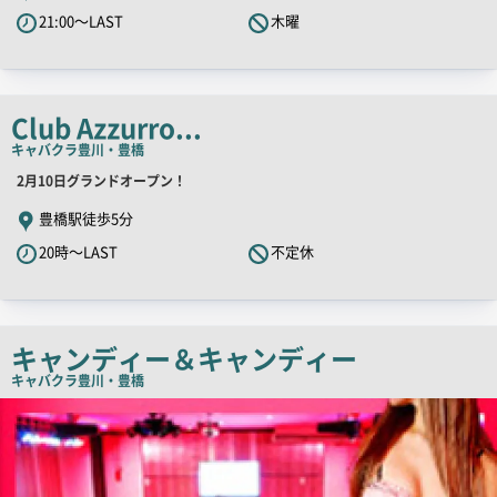
キ
21:00～LAST
木曜
ャ
ッ
チ
コ
Club Azzurro...
ピ
キャバクラ
豊川・豊橋
ー
店
2月10日グランドオープン！
舗
豊橋駅徒歩5分
PR
20時～LAST
不定休
キ
ャ
ッ
チ
キャンディー＆キャンディー
コ
キャバクラ
豊川・豊橋
ピ
店
舗
ー
PR
画
像