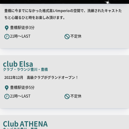
店
豊橋に今までになかった格式高いImperioの空間で、洗練されたキャストた
舗
ちと心躍るひと時をお楽しみ頂けます。
PR
豊橋駅徒歩3分
キ
21時～LAST
不定休
ャ
ッ
チ
コ
club Elsa
ピ
クラブ・ラウンジ
豊川・豊橋
ー
店
2022年12月 高級クラブがグランドオープン！
舗
豊橋駅徒歩5分
PR
21時～LAST
不定休
キ
ャ
ッ
チ
Club ATHENA
コ