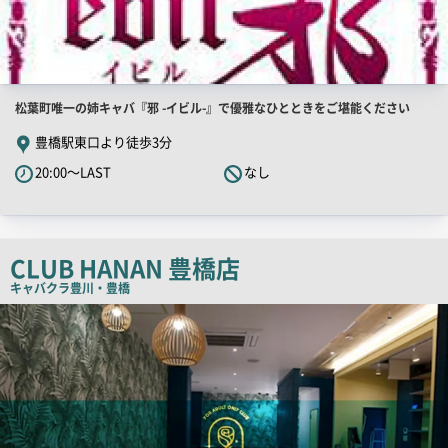
店
松葉町唯一の姉キャバ『邪 -イビル-』で優雅なひとときをご堪能ください
舗
豊橋駅東口より徒歩3分
PR
20:00～LAST
なし
キ
ャ
ッ
チ
CLUB HANAN 豊橋店
コ
キャバクラ
豊川・豊橋
ピ
店
舗
ー
PR
画
像