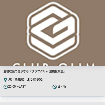
舗
ー
PR
画
像
店
豊橋松葉で遊ぶなら『クラブグリム 豊橋松葉店』
舗
JR「豊橋駅」より徒歩5分
PR
20:00～LAST
日・祝
キ
ャ
ッ
チ