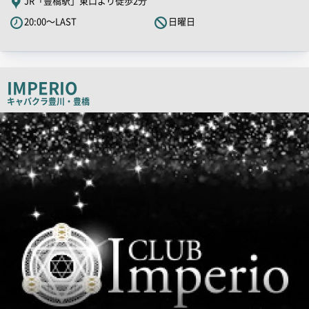
JR「豊橋駅」東口より徒歩2分
キ
20:00～LAST
日曜日
ャ
ッ
チ
コ
IMPERIO
ピ
キャバクラ
豊川・豊橋
ー
店
舗
PR
画
像