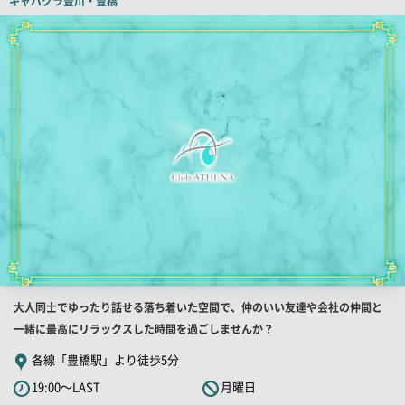
キャバクラ
豊川・豊橋
ピ
店
舗
ー
PR
画
像
店
大人同士でゆったり話せる落ち着いた空間で、仲のいい友達や会社の仲間と
舗
一緒に最高にリラックスした時間を過ごしませんか？
PR
各線「豊橋駅」より徒歩5分
キ
19:00～LAST
月曜日
ャ