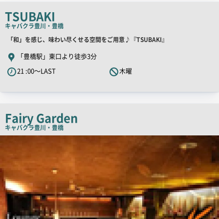
ピ
TSUBAKI
ー
キャバクラ
豊川・豊橋
店
「和」を感じ、味わい尽くせる空間をご用意♪『TSUBAKI』
舗
「豊橋駅」東口より徒歩3分
PR
21 :00～LAST
木曜
キ
ャ
ッ
チ
Fairy Garden
コ
キャバクラ
豊川・豊橋
ピ
店
舗
ー
PR
画
像