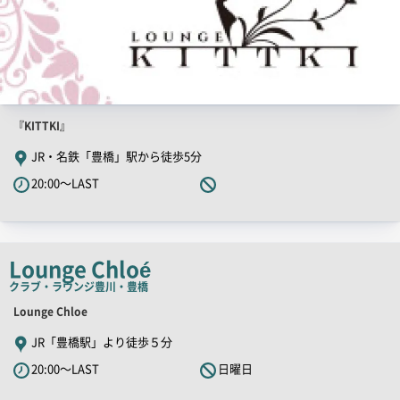
店
『KITTKI』
舗
JR・名鉄「豊橋」駅から徒歩5分
PR
20:00～LAST
キ
ャ
ッ
チ
Lounge Chloé
コ
クラブ・ラウンジ
豊川・豊橋
ピ
店
Lounge Chloe
ー
舗
JR「豊橋駅」より徒歩５分
PR
20:00～LAST
日曜日
キ
ャ