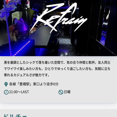
店
黒を基調としたシックで落ち着いた空間で、気の合う仲間と乾杯。友人同士
舗
でワイワイ楽しみたい方も、ひとりでゆっくり過ごしたい方も、気軽に立ち
PR
寄れるカジュアルさが魅力です。
キ
各線「豊橋駅」東口より徒歩6分
ャ
21:00～LAST
日曜
ッ
チ
コ
ピ
ドルチェ