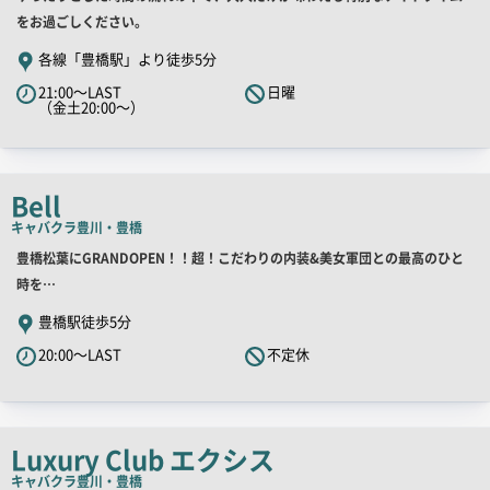
PR
をお過ごしください。
キ
各線「豊橋駅」より徒歩5分
ャ
21:00～LAST
日曜
ッ
（金土20:00～）
チ
コ
ピ
Bell
ー
キャバクラ
豊川・豊橋
店
豊橋松葉にGRANDOPEN！！超！こだわりの内装&美女軍団との最高のひと
舗
時を…
PR
豊橋駅徒歩5分
キ
20:00～LAST
不定休
ャ
ッ
チ
コ
Luxury Club エクシス
ピ
キャバクラ
豊川・豊橋