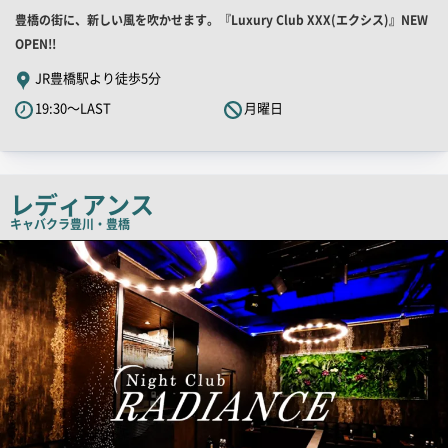
ー
店
豊橋の街に、新しい風を吹かせます。『Luxury Club XXX(エクシス)』NEW
舗
OPEN!!
PR
JR豊橋駅より徒歩5分
キ
19:30～LAST
月曜日
ャ
ッ
チ
コ
レディアンス
ピ
キャバクラ
豊川・豊橋
ー
店
舗
PR
画
像