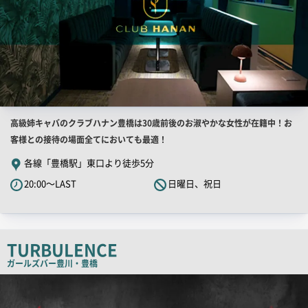
店
高級姉キャバのクラブハナン豊橋は30歳前後のお淑やかな女性が在籍中！お
舗
客様との接待の場面全てにおいても最適！
PR
各線「豊橋駅」東口より徒歩5分
キ
20:00～LAST
日曜日、祝日
ャ
ッ
チ
コ
TURBULENCE
ピ
ガールズバー
豊川・豊橋
ー
店
舗
PR
画