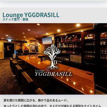
ッ
チ
Lounge YGGDRASILL
コ
スナック
豊川・豊橋
ピ
店
舗
ー
PR
画
像
店
扉を開けた瞬間に広がる、静かで品のあるムード。
舗
ゆったりとした時間の流れの中で、大人だけが味わえる特別なナイトタイム