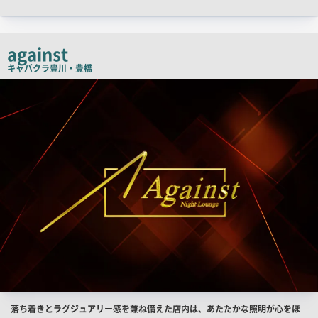
ッ
チ
コ
against
ピ
キャバクラ
豊川・豊橋
ー
店
舗
PR
画
像
店
落ち着きとラグジュアリー感を兼ね備えた店内は、あたたかな照明が心をほ