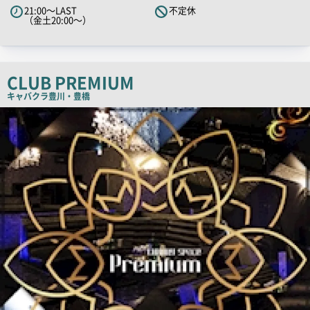
21:00～LAST
不定休
ャ
（金土20:00～）
ッ
チ
コ
CLUB PREMIUM
ピ
キャバクラ
豊川・豊橋
ー
店
舗
PR
画
像