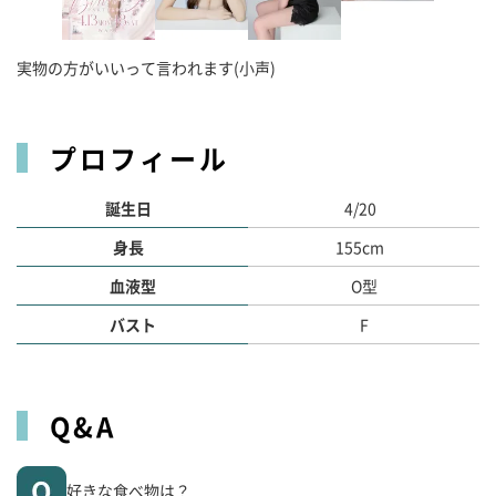
実物の方がいいって言われます(小声)
プロフィール
誕生日
4/20
身長
155cm
血液型
O型
バスト
F
Q&A
好きな食べ物は？