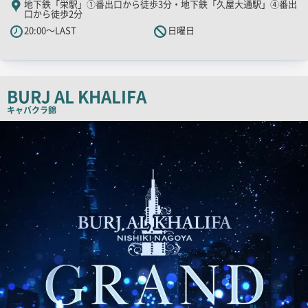
地下鉄「栄駅」①番出口から徒歩3分・地下鉄「久屋大通駅」④番出
口から徒歩2分
キ
20:00～LAST
日曜日
ャ
ッ
チ
コ
BURJ AL KHALIFA
ピ
キャバクラ
錦
ー
店
舗
PR
画
像