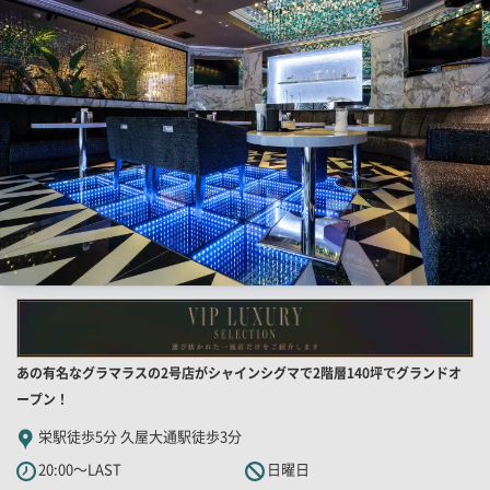
果
一
覧
用
画
像
店
あの有名なグラマラスの2号店がシャインシグマで2階層140坪でグランドオ
舗
ープン！
PR
栄駅徒歩5分 久屋大通駅徒歩3分
キ
20:00～LAST
日曜日
ャ