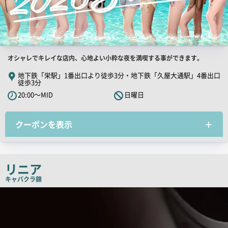
店
オシャレでキレイな店内、心地よい小粋な夜を満喫する事ができます。
舗
地下鉄「栄駅」1番出口より徒歩3分・地下鉄「久屋大通駅」4番出口
徒歩3分
PR
20:00～MID
日曜日
キ
ャ
ッ
クーポンを表示
チ
コ
ピ
リニア
ー
キャバクラ
錦
検
索
結
果
一
覧