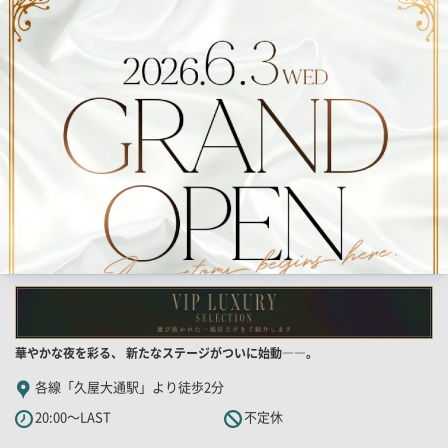
結
果
一
覧
用
画
像
店
華やかな夜を彩る、 新たなステージがついに始動――。
舗
各線「久屋大通駅」より徒歩2分
PR
20:00～LAST
不定休
キ