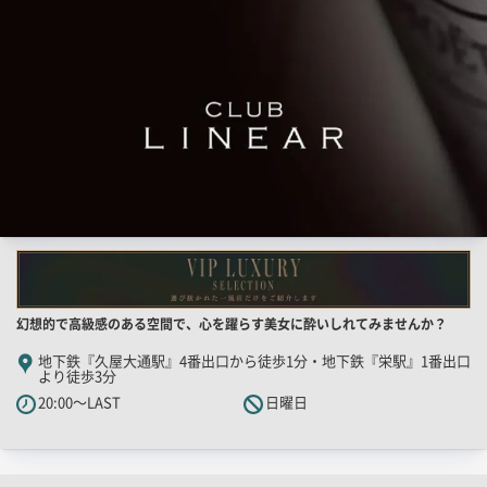
用
画
像
店
幻想的で高級感のある空間で、心を躍らす美女に酔いしれてみませんか？
舗
地下鉄『久屋大通駅』4番出口から徒歩1分・地下鉄『栄駅』1番出口
より徒歩3分
PR
20:00～LAST
日曜日
キ
ャ
ッ
チ