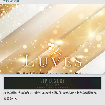
キャバクラ
錦
ー
検
索
結
果
一
覧
用
画
像
店
様々な顔を持つ店内で、輝かしい女性と過ごしませんか？新たな伝説が今、
舗
始まる･･･。
PR