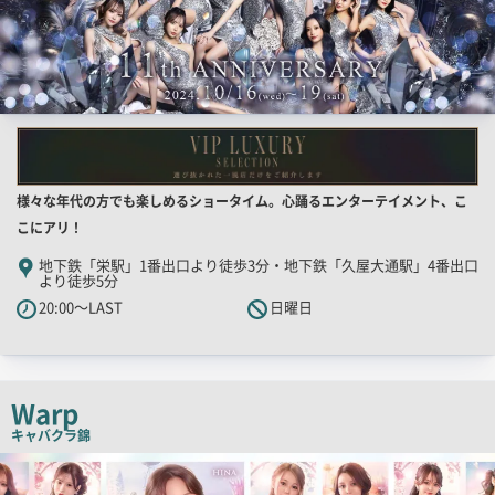
店
様々な年代の方でも楽しめるショータイム。心踊るエンターテイメント、こ
舗
こにアリ！
PR
地下鉄「栄駅」1番出口より徒歩3分・地下鉄「久屋大通駅」4番出口
より徒歩5分
キ
20:00～LAST
日曜日
ャ
ッ
チ
コ
Warp
ピ
キャバクラ
錦
ー
検
索
結