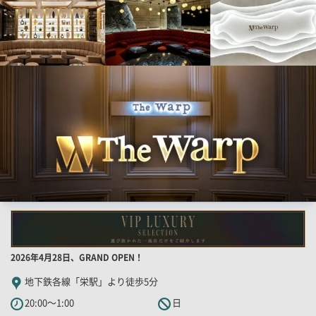
索
ー
結
果
一
覧
用
画
像
店
2026年4月28日、GRAND OPEN！
舗
地下鉄各線「栄駅」より徒歩5分
PR
20:00～1:00
日
キ