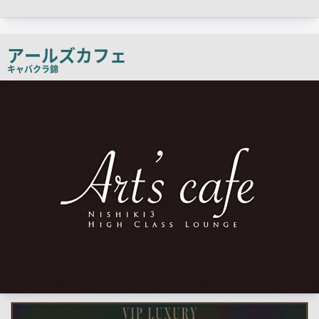
ャ
ッ
チ
アールズカフェ
コ
キャバクラ
錦
ピ
検
索
ー
結
果
一
覧
用
画
像