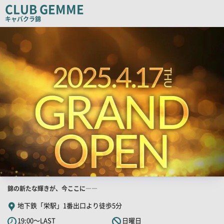
CLUB GEMME
コ
キャバクラ
錦
ピ
店
ー
舗
PR
画
像
店
錦の新たな輝きが、今ここに――
舗
地下鉄「栄駅」1番出口より徒歩5分
PR
19:00～LAST
日曜日