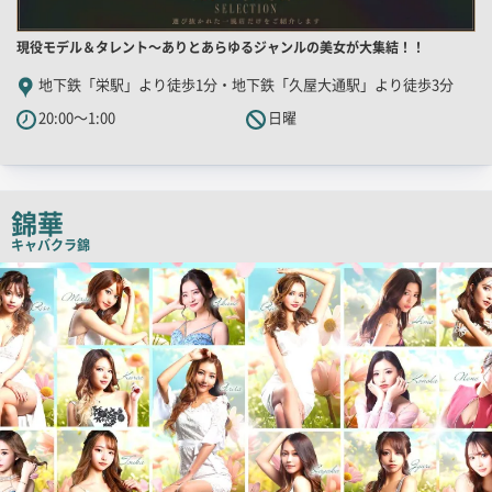
店
現役モデル＆タレント～ありとあらゆるジャンルの美女が大集結！！
舗
地下鉄「栄駅」より徒歩1分・地下鉄「久屋大通駅」より徒歩3分
PR
20:00～1:00
日曜
キ
ャ
ッ
チ
錦華
コ
キャバクラ
錦
ピ
検
索
ー
結
果
一
覧
用
画
像