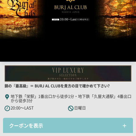
画
像
店
錦の『最高級』＝ BURJ AL CLUBを貴方の目で確かめて下さい?
舗
地下鉄「栄駅」1番出口から徒歩1分・地下鉄「久屋大通駅」4番出口
から徒歩3分
PR
20:00～LAST
日曜日
キ
ャ
ッ
クーポンを表示
チ