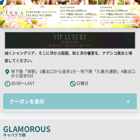
店
煌くシャンデリア、そこに浮かぶ庭園。和と洋の饗宴を、ナデシコ美女と堪
舗
能してください。
PR
地下鉄「栄駅」1番出口から徒歩1分・地下鉄「久屋大通駅」4番出口
から徒歩5分
キ
20:00～LAST
日曜日
ャ
ッ
チ
クーポンを表示
コ
ピ
ー
GLAMOROUS
キャバクラ
錦