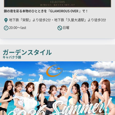
店
錦の夜を彩る本物のひとときを『GLAMOROUS OVER 』で！
舗
地下鉄「栄駅」より徒歩2分・地下鉄「久屋大通駅」より徒歩3分
PR
20:00～last
日曜
キ
ャ
ッ
チ
ガーデンスタイル
コ
キャバクラ
錦
ピ
検
索
ー
結
果
一
覧
用
画
像