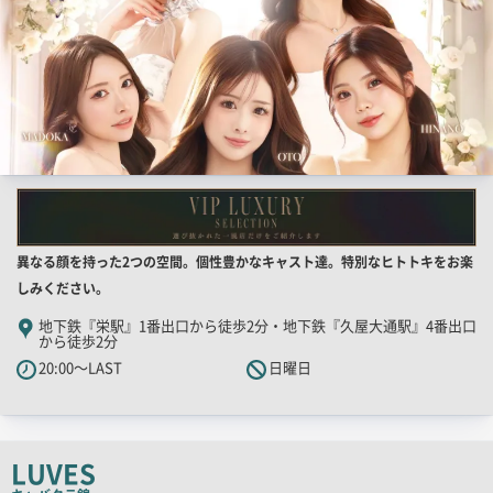
店
異なる顔を持った2つの空間。個性豊かなキャスト達。特別なヒトトキをお楽
舗
しみください。
PR
地下鉄『栄駅』1番出口から徒歩2分・地下鉄『久屋大通駅』4番出口
から徒歩2分
キ
20:00～LAST
日曜日
ャ
ッ
チ
コ
LUVES
ピ