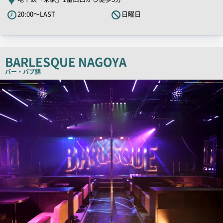
PR
20:00～LAST
日曜日
キ
ャ
ッ
チ
BARLESQUE NAGOYA
コ
バー・パブ
錦
ピ
検
索
ー
結
果
一
覧
用
画
像