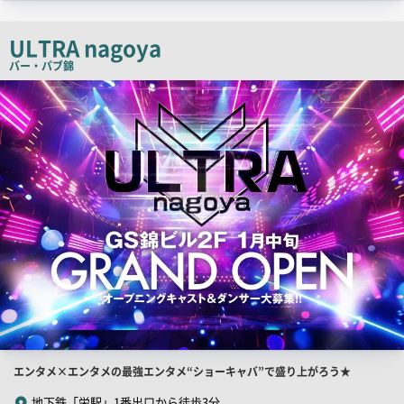
コ
ピ
ULTRA nagoya
ー
バー・パブ
錦
検
索
結
果
一
覧
用
画
像
店
エンタメ×エンタメの最強エンタメ“ショーキャバ”で盛り上がろう★
舗
地下鉄「栄駅」1番出口から徒歩3分