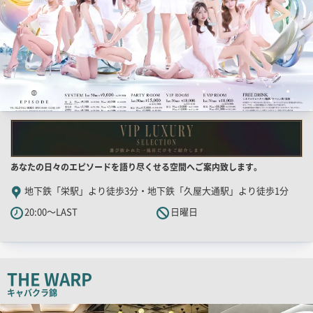
店
あなたの日々のエピソードを語り尽くせる空間へご案内致します。
舗
地下鉄「栄駅」より徒歩3分・地下鉄「久屋大通駅」より徒歩1分
PR
20:00～LAST
日曜日
キ
ャ
ッ
チ
THE WARP
コ
キャバクラ
錦
ピ
検