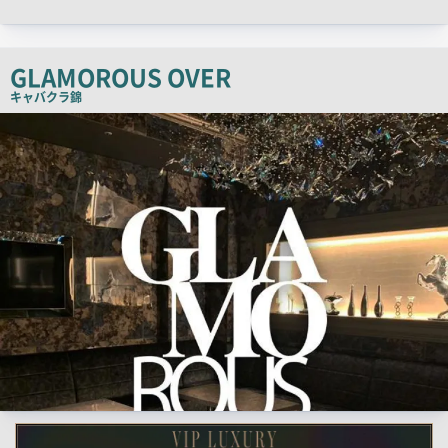
ッ
チ
コ
GLAMOROUS OVER
ピ
キャバクラ
錦
ー
検
索
結
果
一
覧
用
画
像