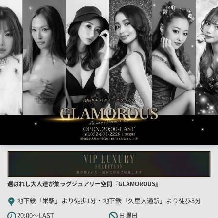
検
索
結
果
一
覧
用
画
像
店
選ばれし大人達が集ラグジュアリー空間『GLAMOROUS』
舗
地下鉄「栄駅」より徒歩1分・地下鉄「久屋大通駅」より徒歩3分
PR
20:00～LAST
日曜日