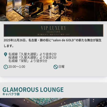
店
2025年11月26日、名古屋・錦の街に“salon de GOLD”の新たな舞台が誕生
舗
します。
PR
名城線「久屋大通駅」より徒歩2分
桜通線「久屋大通駅」より徒歩2分
キ
名城線「栄駅」より徒歩5分
ャ
20:00～1:00
日曜
ッ
チ
コ
ピ
GLAMOROUS LOUNGE
ー
キャバクラ
錦
検
索
結