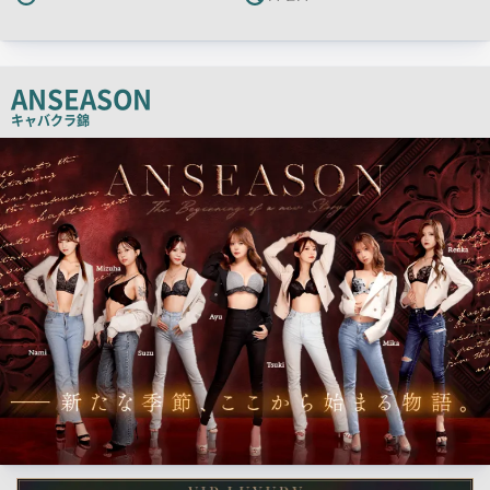
キ
ャ
ッ
チ
ANSEASON
コ
キャバクラ
錦
ピ
検
索
ー
結
果
一
覧
用
画
像