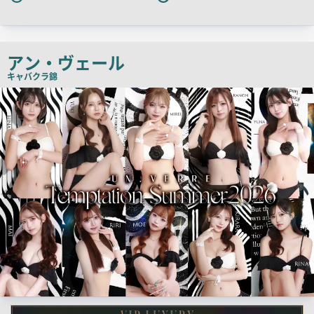
キ
ャ
ッ
チ
アン・ヴェール
コ
キャバクラ
錦
ピ
検
索
ー
結
果
一
覧
用
画
像