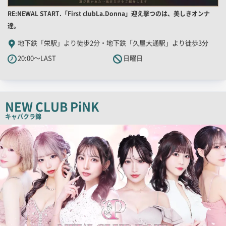
店
RE:NEWAL START.「First clubLa.Donna」迎え撃つのは、美しきオンナ
舗
達。
PR
地下鉄「栄駅」より徒歩2分・地下鉄「久屋大通駅」より徒歩3分
キ
20:00～LAST
日曜日
ャ
ッ
チ
コ
NEW CLUB PiNK
ピ
キャバクラ
錦
ー
検
索
結
果
一
覧
用
画
像