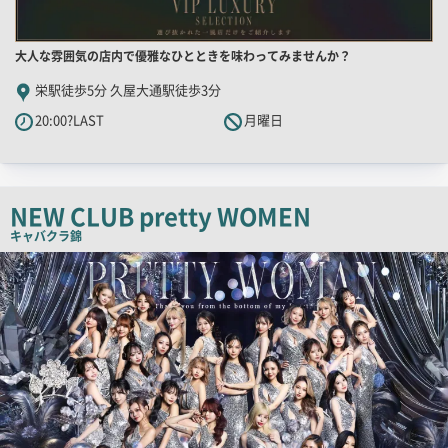
店
大人な雰囲気の店内で優雅なひとときを味わってみませんか？
舗
栄駅徒歩5分 久屋大通駅徒歩3分
PR
20:00?LAST
月曜日
キ
ャ
ッ
チ
NEW CLUB pretty WOMEN
コ
キャバクラ
錦
ピ
検
索
ー
結
果
一
覧
用
画
像