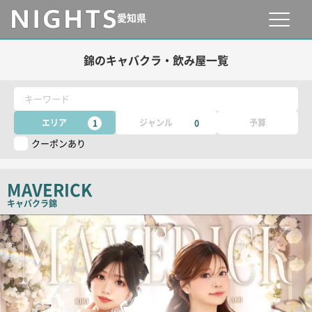
愛知県
錦のキャバクラ・飲み屋一覧
キーワード
エリア
ジャンル
予算
1
0
クーポンあり
MAVERICK
キャバクラ
錦
店
舗
PR
画
像