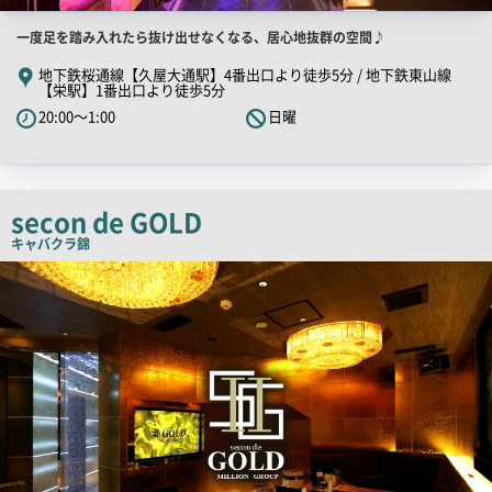
店
一度足を踏み入れたら抜け出せなくなる、居心地抜群の空間♪
舗
地下鉄桜通線【久屋大通駅】4番出口より徒歩5分 / 地下鉄東山線
【栄駅】1番出口より徒歩5分
PR
20:00～1:00
日曜
キ
ャ
ッ
チ
secon de GOLD
コ
キャバクラ
錦
ピ
検
ー
索
結
果
一
覧
用
画
像