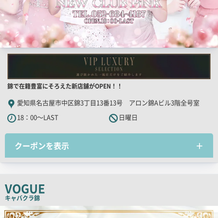
店
錦で在籍豊富にそろえた新店舗がOPEN！！
舗
愛知県名古屋市中区錦3丁目13番13号 アロン錦Aビル3階全号室
PR
18：00～LAST
日曜日
キ
ャ
クーポンを表示
ッ
チ
コ
ピ
VOGUE
ー
キャバクラ
錦
検
索