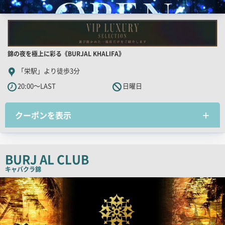
店
錦の夜を極上に彩る《BURJAL KHALIFA》
舗
「栄駅」より徒歩3分
PR
20:00～LAST
日曜日
キ
ャ
クーポンを表示
ッ
チ
コ
ピ
BURJ AL CLUB
ー
キャバクラ
錦
検
索
結
果
一
覧
用