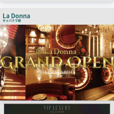
ッ
チ
La Donna
コ
キャバクラ
錦
ピ
検
ー
索
結
果
一
覧
用
画
像