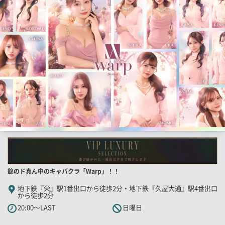
果
一
覧
用
画
像
店
錦のド真ん中のキャバクラ「Warp」！！
舗
地下鉄『栄』駅1番出口から徒歩2分・地下鉄『久屋大通』駅4番出口
から徒歩2分
PR
20:00～LAST
日曜日
キ
ャ