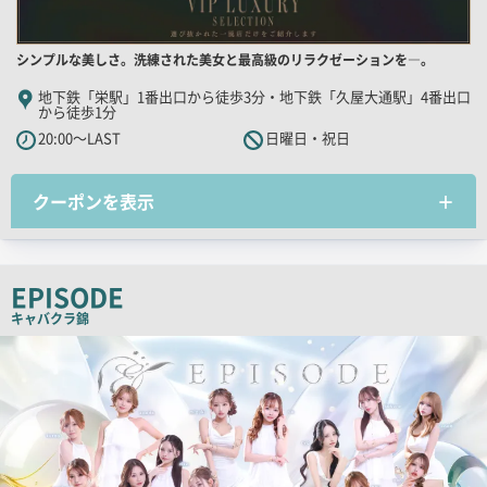
店
シンプルな美しさ。洗練された美女と最高級のリラクゼーションを―。
舗
地下鉄「栄駅」1番出口から徒歩3分・地下鉄「久屋大通駅」4番出口
から徒歩1分
PR
20:00～LAST
日曜日・祝日
キ
ャ
ッ
クーポンを表示
チ
コ
ピ
EPISODE
ー
キャバクラ
錦
検
索
結
果
一
覧
用
画
像