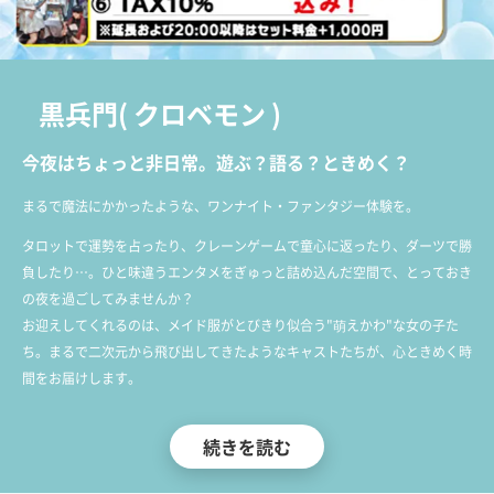
黒兵門
(
クロベモン
)
今夜はちょっと非日常。遊ぶ？語る？ときめく？
まるで魔法にかかったような、ワンナイト・ファンタジー体験を。
タロットで運勢を占ったり、クレーンゲームで童心に返ったり、ダーツで勝
負したり…。ひと味違うエンタメをぎゅっと詰め込んだ空間で、とっておき
の夜を過ごしてみませんか？
お迎えしてくれるのは、メイド服がとびきり似合う"萌えかわ"な女の子た
ち。まるで二次元から飛び出してきたようなキャストたちが、心ときめく時
間をお届けします。
学生やOLなど、普段はまったく違う世界で過ごしている素人キャスト中心
続きを読む
のため、プロフィール写真では顔を隠している子も多め。でも、それもまた
現地での“推し探し”の楽しみ。直接会って初めてわかる、"ときめき"の発見