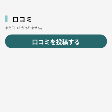
をお楽しみください。
そして気になる料金も、深夜帯でも1セット4,500円（税・サ別）と、通い
やすい価格設定。リピーターが絶えないのも納得のコスパです。
口コミ
“ご主人様”として過ごす特別なひととき、今夜はあの子とオタクトークで盛
まだ口コミがありません。
り上がってみては？
口コミを投稿する