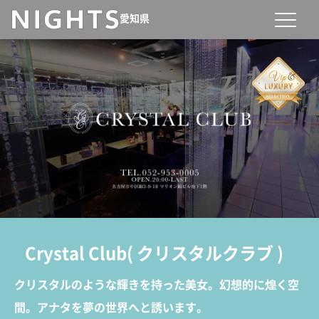
愛知県
Crystal Club
(
クリスタルクラブ
)
クリスタルのような輝きを持った美女。幻想的に煌く空
間。アナタを夢の世界へと誘います。