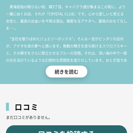
東海屈指の眠らない街、錦3丁目。キャバクラ通が集まるこの街に、より
一層に煌くお店、それが『CRYSTAL CLUB』です。心から愛しいと思える
女性と、最高の出逢いを今宵は演出。親愛なるアナタへ、最高のおもてなし
を･･･。
“宝石を散りばめたジュエリーボックス”。そんな一言がピッタリの店内
が、アナタを夜の夢へと誘います。無数の輝きを放ち続けるスワロフスキー
と、その輝きをさらに際立たせるブルーの空間。それは、深い海の中で一筋
の光を浴びているような幻想的な雰囲気を造りだしています。おとぎ話であ
るマーメイド。その美しい世界に飛び込んだような、そんな錯覚に陥りそう
続きを読む
な光輝な眺望が、貴方を非日常のヒトトキへとお連れします。
さらに、そこに美しく泳ぎ回るのが主役の人魚。美貌と思いやる心を兼ね
備えた彼女たちと、神秘的な時間を体感してみてください。その一瞬で、彼
女達の虜になることでしょう。”綺麗”、なんていう一言では言い表せないほ
口コミ
どの、魅力。
まだ口コミがありません。
アナタの”CRYSTAL”たちが、その思いを一層の輝きに変えながらここで待
ち続けています。