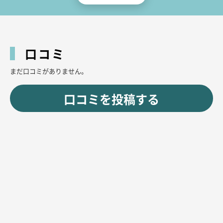
当店は地下鉄「栄駅」から徒歩5分の好立地にあり、アクセスも抜群。地下
街を通って快適にお越しいただけるので、雨の日でも安心です。また、周囲
には飲食店も豊富で、1軒目としてはもちろん、2軒目・3軒目にも最適な場
所です。さまざまなシーンでご利用いただける、便利で優雅なキャバクラで
口コミ
す。
まだ口コミがありません。
「自分へのご褒美として、贅沢な夜を過ごしたい」。そんなあなたにぴった
りな空間です。ぜひ、特別なひとときをお楽しみください。
口コミを投稿する
スタッフ一同、心よりお待ちしています。