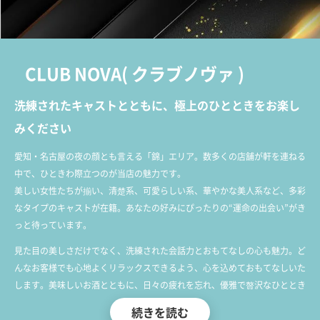
CLUB NOVA
(
クラブノヴァ
)
洗練されたキャストとともに、極上のひとときをお楽し
みください
愛知・名古屋の夜の顔とも言える「錦」エリア。数多くの店舗が軒を連ねる
中で、ひときわ際立つのが当店の魅力です。
美しい女性たちが揃い、清楚系、可愛らしい系、華やかな美人系など、多彩
なタイプのキャストが在籍。あなたの好みにぴったりの“運命の出会い”がき
っと待っています。
見た目の美しさだけでなく、洗練された会話力とおもてなしの心も魅力。ど
んなお客様でも心地よくリラックスできるよう、心を込めておもてなしいた
します。美味しいお酒とともに、日々の疲れを忘れ、優雅で贅沢なひととき
をお過ごしください。
続きを読む